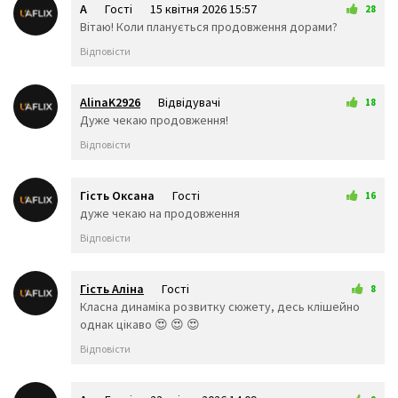
A
Гості
15 квітня 2026 15:57
😒
😓
😔
28
Вітаю! Коли планується продовження дорами?
😕
🙃
🤑
😲
☹️
🙁
Відповісти
😖
😞
😟
😤
😢
😭
😦
😧
😨
AlinaK2926
Відвідувачі
18
😩
🤯
😬
17 квітня 2026 21:21
Дуже чекаю продовження!
😰
😱
🥵
Відповісти
🥶
😳
🤪
😵
😡
😠
🤬
😷
🤒
Гість Оксана
Гості
16
🤕
🤢
🤮
18 квітня 2026 15:30
дуже чекаю на продовження
🤧
😇
🤠
Відповісти
🥳
🥴
🥺
🤥
🤫
🤭
🧐
🤓
😈
Гість Аліна
Гості
8
👿
🤡
👹
20 квітня 2026 14:36
Класна динаміка розвитку сюжету, десь клішейно
👺
💀
☠️
однак цікаво 😍 😍 😍
👻
👾
👽
Відповісти
🤖
💩
😺
😸
😹
😻
😼
😽
🙀