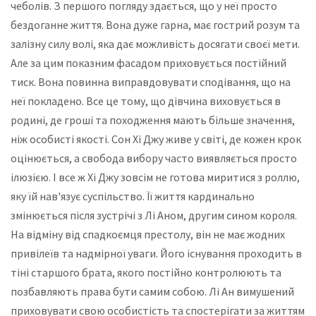
чеболів. З першого погляду здається, що у неї просто
бездоганне життя. Вона дуже гарна, має гострий розум та
залізну силу волі, яка дає можливість досягати своєї мети.
Але за цим показним фасадом приховується постійний
тиск. Вона повинна виправдовувати сподівання, що на
неї покладено. Все це тому, що дівчина виховується в
родині, де гроші та походження мають більше значення,
ніж особисті якості. Сон Хі Джу живе у світі, де кожен крок
оцінюється, а свобода вибору часто виявляється просто
ілюзією. І все ж Хі Джу зовсім не готова миритися з роллю,
яку їй нав'язує суспільство. Її життя кардинально
змінюється після зустрічі з Лі Аном, другим сином короля.
На відміну від спадкоємця престолу, він не має жодних
привілеїв та надмірної уваги. Його існування проходить в
тіні старшого брата, якого постійно контролюють та
позбавляють права бути самим собою. Лі Ан вимушений
приховувати свою особистість та спостерігати за життям