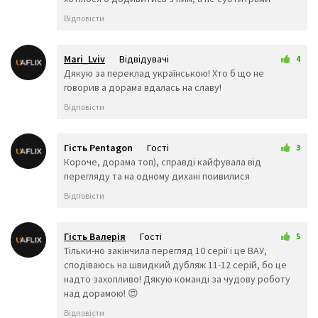
👨‍👩‍👦‍👦
👨‍👩‍👧‍👧
👨‍👨‍
Відповісти
👨‍👨‍👧
👨‍👨‍👧‍👦
👨‍👨‍👦
👨‍👨‍👧‍👧
👩‍👩‍👦
👩‍👩‍
👩‍👩‍👧‍👦
👩‍👩‍👦‍👦
👩‍👩‍👧
Mari_Lviv
Відвідувачі
4
👨‍👦
👨‍👦‍👦
👨‍👧
22 трав 2026 09:45
Дякую за переклад українською! Хто б що не
👨‍👧‍👦
👨‍👧‍👧
👩‍👦
говорив а дорама вдалась на славу!
👩‍👦‍👦
👩‍👧
👩‍👧‍
👩‍👧‍👧
🤳
💪
Відповісти
🦵
🦶
👈
👉
☝️
👆
Гість Pentagon
Гості
3
🖕
👇
✌️
23 трав 2026 17:34
Короче, дорама топ), справді кайфувала від
перегляду та на одному дихані поивилися
🤞
🖖
🤘
🤙
🖐️
✋
Відповісти
👌
👍
👎
✊
👊
🤛
Гість Валерія
Гості
5
🤜
🤚
👋
30 трав 2026 00:13
Тільки-но закінчила перегляд 10 серії і це ВАУ,
🤟
👏
✍️
сподіваюсь на швидкий дубляж 11-12 серій, бо це
👐
🙌
🤲
надто захопливо! Дякую команді за чудову роботу
🙏
🤝
💅
над дорамою! 😍
👃
👣
👂
Відповісти