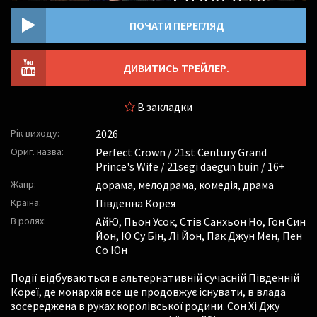
ПОЧАТИ ПЕРЕГЛЯД
ДИВИТИСЬ ТРЕЙЛЕР.
В закладки
Рік виходу:
2026
Ориг. назва:
Perfect Crown / 21st Century Grand
Prince's Wife / 21segi daegun buin / 16+
Жанр:
дорама, мелодрама, комедія, драма
Країна:
Південна Корея
В ролях:
АйЮ
,
Пьон Усок
,
Стів Санхьон Но
,
Гон Син
Йон
,
Ю Су Бін
,
Лі Йон
,
Пак Джун Мен
,
Пен
Со Юн
Події відбуваються в альтернативній сучасній Південній
Кореї, де монархія все ще продовжує існувати, в влада
зосереджена в руках королівської родини. Сон Хі Джу