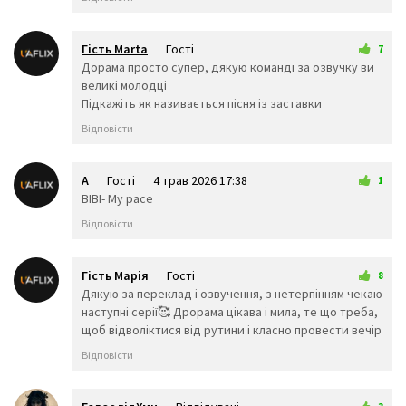
👨‍🦰
👩‍🦰
👱‍♀️
👨‍🦱
👩‍🦱
👨‍🦲
👩‍🦲
👨‍🦳
👩‍🦳
Гість Marta
Гості
7
🤵
👰
🤰
3 трав 2026 10:13
Дорама просто супер, дякую команді за озвучку ви
🤱
👼
🎅
великі молодці
🤶
🦸‍♀️
🦸‍♂️
Підкажіть як називається пісня із заставки
🦹‍♀️
🦹‍♂️
🧙‍♀️
Відповісти
🧙‍♂️
🧚‍♀️
🧚‍♂️
🧛‍♀️
🧛‍♂️
🧜‍♂️
A
Гості
4 трав 2026 17:38
🧜‍♀️
🧝‍♂️
🧝‍♀️
1
BIBI- My pace
🧞‍♂️
🧞‍♀️
🧟‍♂️
🧟‍♀️
🙍‍♀️
🙍‍♂️
Відповісти
🙎‍♀️
🙎‍♂️
🙅‍♀️
🙅‍♂️
🙆‍♀️
🙆‍♂️
Гість Марія
Гості
8
💁‍♀️
💁‍♂️
🙋‍♀️
6 трав 2026 16:30
Дякую за переклад і озвучення, з нетерпінням чекаю
🙋‍♂️
🙇‍♂️
🙇‍♀️
наступні серії🥰 Дрорама цікава і мила, те що треба,
🤦‍♂️
🤦‍♀️
🤷‍♂️
щоб відволіктися від рутини і класно провести вечір
🤷‍♀️
💆‍♀️
💆‍♂️
Відповісти
💇‍♀️
💇‍♂️
🚶‍♂️
🚶‍♀️
🏃‍♂️
🏃‍♀️
💃
🕺
👯‍♀️