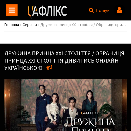
Пошук
Головна
»
Серіали
» Дружина принца ХХІ століття / Обраниця принца ХХІ століття / Perfect Crown / 21st Century Grand Prince's Wife / 21segi daegun buin
ДРУЖИНА ПРИНЦА ХХІ СТОЛІТТЯ / ОБРАНИЦЯ
ПРИНЦА ХХІ СТОЛІТТЯ
ДИВИТИСЬ ОНЛАЙН
УКРАЇНСЬКОЮ