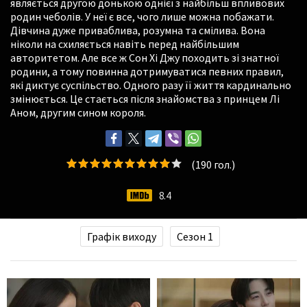
являється другою донькою однієї з найбільш впливових
родин чеболів. У неї є все, чого лише можна побажати.
Дівчина дуже приваблива, розумна та смілива. Вона
ніколи на схиляється навіть перед найбільшим
авторитетом. Але все ж Сон Хі Джу походить зі знатної
родини, а тому повинна дотримуватися певних правил,
які диктує суспільство. Одного разу її життя кардинально
змінюється. Це стається після знайомства з принцем Лі
Аном, другим сином короля.
(
190
гол.)
8.4
Графік виходу
Сезон 1