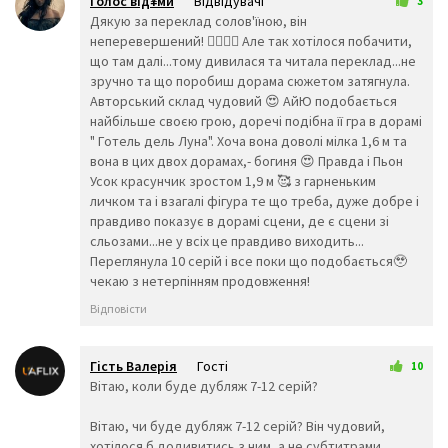
Голос від¥ми
Відвідувачі
3
👯‍♂️
🧖‍♂️
🧖‍♀️
16 трав 2026 23:43
Дякую за переклад солов'їною, він
🧗‍♀️
🧗‍♂️
🧘‍♀️
неперевершений! ❤️‍🔥💙💛 Але так хотілося побачити,
🛀
🛌
🧘‍♂️
що там далі...тому дивилася та читала переклад...не
👤
зручно та що поробиш дорама сюжетом затягнула.
🕴️
🗣️
Авторський склад чудовий 😍 АйЮ подобається
👥
🤺
🏇
найбільше своєю грою, доречі подібна її гра в дорамі
🏂
🏌️‍♂️
⛷️
" Готель дель Луна". Хоча вона доволі мілка 1,6 м та
вона в цих двох дорамах,- богиня 😍 Правда і Пьон
🏌️‍♀️
🏄‍♂️
🏄‍♀️
Усок красунчик зростом 1,9 м 🥰 з гарненьким
🚣‍♂️
🚣‍♀️
🏊‍♂️
личком та і взагалі фігура те що треба, дуже добре і
🏊‍♀️
⛹️‍♂️
⛹️‍♀️
правдиво показує в дорамі сцени, де є сцени зі
🏋️‍♂️
🏋️‍♀️
🚴‍♂️
сльозами...не у всіх це правдиво виходить...
🚴‍♀️
🚵‍♂️
🚵‍♀️
Переглянула 10 серій і все поки що подобається🥹
чекаю з нетерпінням продовження!
🏎️
🏍️
🤸‍♂️
🤸‍♀️
🤼‍♂️
🤼‍♀️
Відповісти
🤽‍♂️
🤽‍♀️
🤾‍♂️
🤾‍♀️
🤹‍♂️
🤹‍♀️
Гість Валерія
Гості
10
👫
👬
👭
17 трав 2026 18:55
Вітаю, коли буде дубляж 7-12 серій?
👩‍❤️‍💋‍👨
👨‍❤️‍💋‍👨
👩‍❤️‍💋‍👩
👩‍❤️‍👨
👨‍❤️‍👨
👩‍❤️‍👩
Вітаю, чи буде дубляж 7-12 серій? Він чудовий,
👨‍👩‍👦
👨‍👩‍👧
👨‍👩‍👧
хотілося б додивитись з ним, а не субтитрами