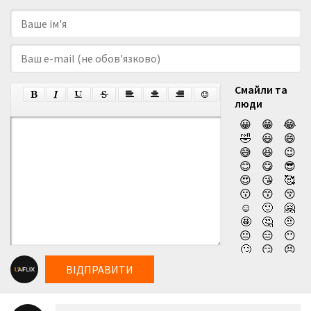
Смайли та
люди
😀
😁
😂
🤣
😃
😄
😅
😆
😉
😊
😋
😎
😍
😘
🥰
😗
😙
😚
☺️
🙂
🤗
🤩
🤔
🤨
😐
😑
😶
🙄
😏
😣
😥
😮
🤐
ВІДПРАВИТИ
😯
😪
😫
😴
😌
😛
😜
😝
🤤