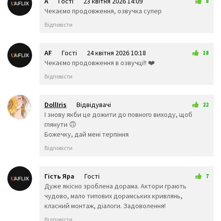
A
Гості
23 квітня 2026 14:09
8
😿
😾
🙈
Чекаємо продовження, озвучка супер
🙉
🙊
👶
Відповісти
🧒
👦
👧
🧑
👨
👩
🧓
👴
👵
AF
Гості
24 квітня 2026 10:18
18
👨‍🎓
👨‍⚕️
👩‍⚕️
Чекаємо продовження в озвучці!! ❤️
👩‍🎓
👨‍🏫
👩‍🏫
Відповісти
👨‍🌾
👨‍⚖️
👩‍⚖️
👩‍🌾
👨‍🍳
👩‍🍳
👨‍🔧
👩‍🔧
👨‍🏭
DollIris
Відвідувачі
22
👩‍🏭
👨‍💼
👩‍💼
25 квітня 2026 02:16
І знову якби це дожити до повного виходу, щоб
👨‍🔬
👩‍🔬
👨‍💻
глянути 🙃
👩‍💻
👨‍🎤
👩‍🎤
Божечку, дай мені терпіння
👨‍🎨
👩‍🎨
👨‍✈️
Відповісти
👨‍🚀
👩‍🚀
👩‍✈️
👨‍🚒
👩‍🚒
👮‍♂️
👮‍♀️
🕵️‍♂️
🕵️‍♀️
Гість Яра
Гості
7
💂‍♂️
💂‍♀️
👷‍♂️
30 квітня 2026 19:33
Дуже якісно зроблена дорама. Актори грають
🤴
👸
👷‍♀️
чудово, мало типових дорамських кривлянь,
👲
👳‍♂️
👳‍♀️
класний монтаж, діалоги. Задоволення!
🧕
🧔
👱‍♂️
Відповісти