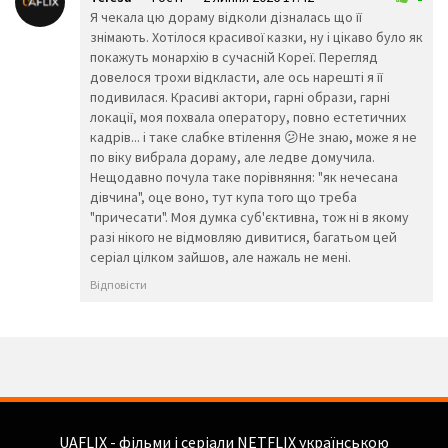
Я чекала цю дораму відколи дізналась що її
👟
🥾
🥿
знімають. Хотілося красивої казки, ну і цікаво було як
👠
👡
👢
покажуть монархію в сучасній Кореї. Перегляд
👑
👒
🎩
довелося трохи відкласти, але ось нарешті я її
🧢
🎓
⛑️
подивилася. Красиві актори, гарні образи, гарні
📿
💄
💍
локації, моя похвала оператору, повно естетичних
💎
кадрів... і таке слабке втілення 😕Не знаю, може я не
Тварини та
по віку вибрала дораму, але ледве домучила.
природа
Нещодавно почула таке порівняння: "як нечесана
🐵
🐒
🦍
дівчина", оце воно, тут купа того що треба
🐶
🐩
"причесати". Моя думка суб'єктивна, тож ні в якому
🐕
разі нікого не відмовляю дивитися, багатьом цей
🐺
🦊
🦝
серіал цілком зайшов, але нажаль не мені.
🐱
🦁
🐈
Відповісти
🐯
🐅
🐆
🐴
🐎
🦄
🦓
🦌
🐮
🐂
🐃
🐄
🐷
🐖
🐗
🐽
🐏
🐑
🐐
🐪
🐫
🦙
🦒
🐘
UAFLIX - фільми і серіали NETFLIX українською