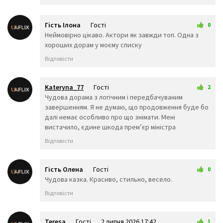
👀
👁️
👁️‍🗨️
🧠
🦴
🦷
Гість Ілона
Гості
0
👅
👄
💋
4 червня 2026 18:05
Неймовірно цікаво. Актори як завжди топ. Одна з
💘
💓
❤️
хороших дорам у моєму списку
💔
💕
💖
Відповісти
💗
💙
💚
💛
🧡
💜
🖤
💝
💞
Kateryna_77
Гості
2
💟
💌
❣️
7 червня 2026 00:54
Чудова дорама з логічним і передбачуваним
💤
💢
💣
завершенням. Я не думаю, що продовження буде бо
далі немає особливо про що знімати. Мені
💥
💦
💨
вистачило, єдине шкода премʼєр міністра
💫
💬
🗨️
Відповісти
💭
🗯️
🕳️
🥽
👓
🕶️
Гість Олена
Гості
🥼
👔
👕
0
21 червня 2026 08:35
Чудова казка. Красиво, стильно, весело.
👖
🧣
🧤
🧥
🧦
👗
Відповісти
👘
👙
👚
👛
👜
👝
🎒
👞
🛍️
Teresa
Гості
2 липня 2026 17:42
1