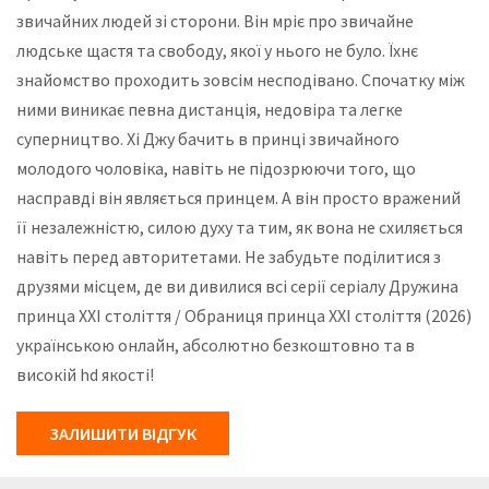
звичайних людей зі сторони. Він мріє про звичайне
людське щастя та свободу, якої у нього не було. Їхнє
знайомство проходить зовсім несподівано. Спочатку між
ними виникає певна дистанція, недовіра та легке
суперництво. Хі Джу бачить в принці звичайного
молодого чоловіка, навіть не підозрюючи того, що
насправді він являється принцем. А він просто вражений
її незалежністю, силою духу та тим, як вона не схиляється
навіть перед авторитетами. Не забудьте поділитися з
друзями місцем, де ви дивилися всі серії серіалу Дружина
принца ХХІ століття / Обраниця принца ХХІ століття (2026)
українською онлайн, абсолютно безкоштовно та в
високій hd якості!
ЗАЛИШИТИ ВІДГУК