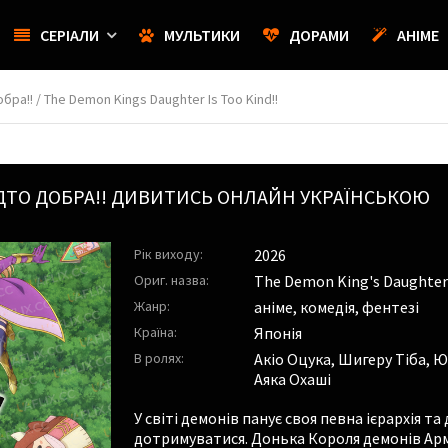
СЕРІАЛИ
МУЛЬТИКИ
ДОРАМИ
АНІМЕ
а!! / The Demon Kings Daughter Is Too Kind!!
ТО ДОБРА!!
ДИВИТИСЬ ОНЛАЙН УКРАЇНСЬКОЮ
Рік виходу:
2026
Ориг. назва:
The Demon King's Daughter I
Жанр:
аніме, комедія, фентезі
Країна:
Японія
В ролях:
Акіо Оцука
,
Шигеру Тіба
,
Ю
Аяка Охаші
У світі демонів панує своя певна ієрархія т
дотримуватися. Донька Короля демонів Арм