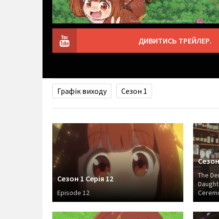
ДИВИТИСЬ ТРЕЙЛЕР.
Графік виходу
Сезон 1
Сезон 
The De
Сезон 1 Серія 12
Daughte
Episode 12
Ceremo