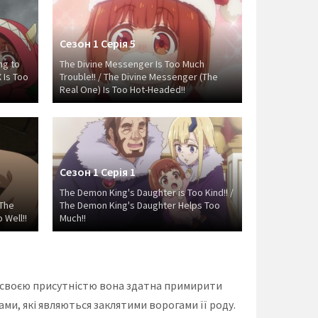
Сезон 1 Серія 5
ng to
The Divine Messenger Is Too Much
 Is Too
Trouble!! / The Divine Messenger (The
Real One) Is Too Hot-Headed!!
Сезон 1 Серія 1
The Demon King's Daughter is Too Kind!! /
 The
The Demon King's Daughter Helps Too
 Well!!
Much!!
е своєю присутністю вона здатна примирити
и, які являються заклятими ворогами її роду.