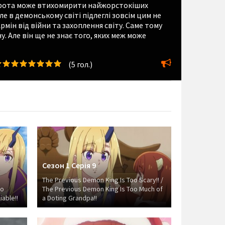
доброта може втихомирити найжорстокіших
е в демонському світі підлеглі зовсім цим не
рмін від війни та захоплення світу. Саме тому
. Але він ще не знає того, яких меж може
(
5
гол.)
Сезон 1 Серія 9
The Previous Demon King Is Too Scary!! /
oo
The Previous Demon King Is Too Much of
iable!!
a Doting Grandpa!!