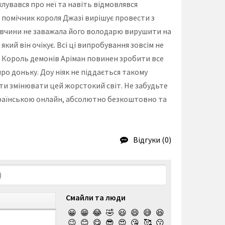
клувався про неї та навіть відмовлявся
 помічник короля Джазі вирішує провести з
дівчини не заважала його володарю вирушити на
який він очікує. Всі ці випробування зовсім не
 Король демонів Аріман повинен зробити все
ро доньку. Доу ніяк не піддається такому
ти змінювати цей жорстокий світ. Не забудьте
 українською онлайн, абсолютно безкоштовно та
Відгуки (0)
Смайли та люди
😀
😁
😂
🤣
😃
😄
😅
😆
😉
😊
😋
😎
😍
😘
🥰
😗