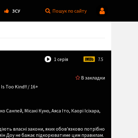
ЗСУ
Пошук
по сайту
1 серія
7.5
В закладки
s Too Kind!! / 16+
ко Санпей
,
Місакі Куно
,
Аяса Іто
,
Каорі Ісіхара
,
а діють власні закони, яких обов'язково потрібно
ін Доу не бажає підкорюватиме цим правилам.