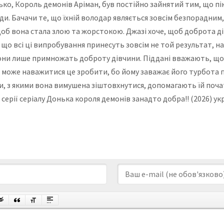
ько, Король демонів Аріман, був постійно зайнятий тим, що пі
. Бачачи те, що їхній володар являється зовсім безпорадним,
щоб вона стала злою та жорстокою. Джазі хоче, щоб доброта 
, що всі ці випробування принесуть зовсім не той результат, на 
вони лише примножать доброту дівчини. Піддані вважають, що
не може наважитися це зробити, бо йому заважає його турбота п
и, з якими вона вимушена зіштовхнутися, допомагають їй поча
сі серії серіалу Донька короля демонів занадто добра!! (2026)