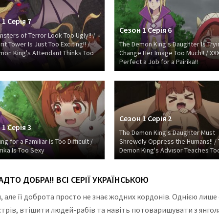
1 Серія 7
Сезон 1 Серія 6
sters of Terror Look Too Ugly!! /
rit Tower Is Just Too Exciting!! /
The Demon King's Daughter Is Tryi
mon King's Attendant Thinks Too
Change Her Image Too Much!! / XXX
Perfect a Job for a Pairika!!
Сезон 1 Серія 2
1 Серія 3
The Demon King's Daughter Must
g for a Familiar Is Too Difficult /
Shrewdly Oppress the Humans!! /
rika Is Too Sexy
Demon King's Advisor Teaches Too
ДТО ДОБРА!! ВСІ СЕРІЇ УКРАЇНСЬКОЮ
 але її доброта просто не знає жодних кордонів. Однією лиш
рів, втішити людей-рабів та навіть потоваришувати з янголам