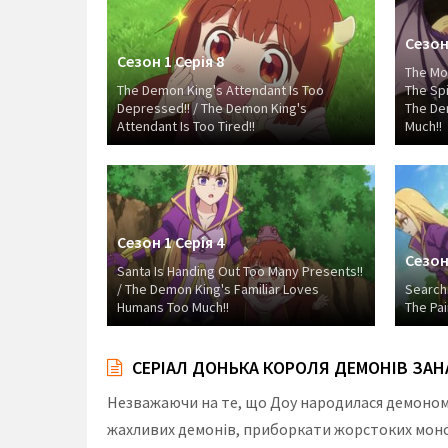
Сезон 
Сезон 1 Серія 8
The Mon
The Demon King's Attendant Is Too
The Spi
Depressed!! / The Demon King's
The De
Attendant Is Too Tired!!
Much!!
Сезон 1 Серія 4
Сезон 
Santa Is Handing Out Too Many Presents!!
/ The Demon King's Familiar Loves
Searchin
Humans Too Much!!
The Pai
СЕРІАЛ ДОНЬКА КОРОЛЯ ДЕМОНІВ ЗАНА
Незважаючи на те, що Доу народилася демоном,
жахливих демонів, приборкати жорстоких монст