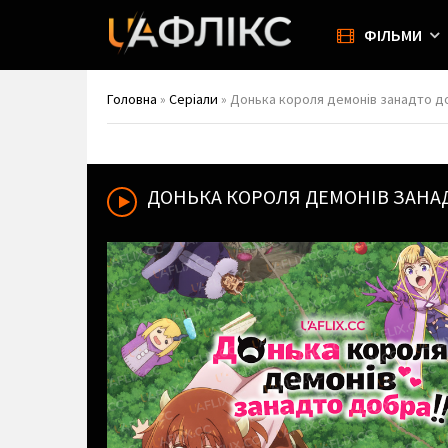
ФІЛЬМИ
Головна
»
Серіали
» Донька короля демонів занадто добр
ДОНЬКА КОРОЛЯ ДЕМОНІВ ЗАНАД