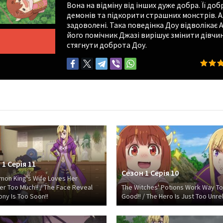
Вона на відміну від інших дуже добра. Її 
демонів та підкорити страшних монстрів. Ал
задоволені. Така поведінка Доу відволікає А
його помічник Джазі вирішує змінити дівчину
стягнути доброта Доу.
1 Серія 11
Сезон 1 Серія 10
mon King's Wife Loves Her
r Too Much!! / The Face Reveal
The Witches' Potions Work Way T
ny Is Too Soon!!
Good!! / The Hero Is Just Too Unrel