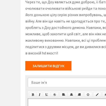
Через те, що Доу являється дуже доброю, її бат
очолювати очолювати військові рейди та походи
його донькою цілу серію різних випробувань, 
війну. Але він ще навіть не здогадується про те
зроблять з Доу достойного демона. Навпаки, 
можливе, щоб захопити цей світ, але він ніяк 
жахливому вихованню. Навпаки, всі ці проблем
поділитися з друзями місцем, де ви дивилися в
в високій hd якості!
ЗАЛИШИТИ ВІДГУК