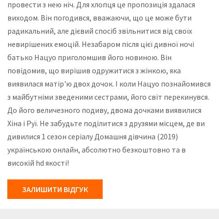
провести з нею ніч. Для хлопця це пропозиція здалася
виходом. Він погодився, вважаючи, що це може бути
радикальний, але дієвий спосіб звільнитися від своїх
невирішених емоцій. Незабаром після цієї дивної ночі
батько Нацуо приголомшив його новиною. Він
повідомив, що вирішив одружитися з жінкою, яка
виявилася матір'ю двох дочок. І коли Нацуо познайомився
з майбутніми зведеними сестрами, його світ перекинувся.
До його величезного подиву, двома дочками виявилися
Хіна і Руї. Не забудьте поділитися з друзями місцем, де ви
дивилися 1 сезон серіалу Домашня дівчина (2019)
українською онлайн, абсолютно безкоштовно та в
високій hd якості!
ЗАЛИШИТИ ВІДГУК