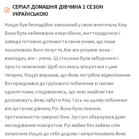
СЕРІАЛ ДОМАШНЯ ДІВЧИНА 1 СЕЗОН
УКРАЇНСЬКОЮ
Нацуо був безнадійно закоханий у свою вчительку Хіну.
Вона була неймовірно енергійною, життєрадісною і
завжди готовою допомогти своїм учням, що лише
посилювало його почуття. Але він розумів: вона –
викладач, він – учень. Ці стосунки були заборонені і
просто неможливі. Щоб хоч якось впоратися з цим
тягарем, Нацуо вирішив, що йому потрібне відволікання.
Він приєднався до групового побачення зі своїми
однолітками, сподіваючись, що нові знайомства
допоможуть йому забути Хіну. І ось на цьому побаченні
він зустрічає дівчину Руї. Вона була повною
протилежністю гамірної Хіни. Зустріч обернулася дуже
несподіваним поворотом. Руї майже без зайвих слів
запросила Нацуо до себе додому і запропонувала йому