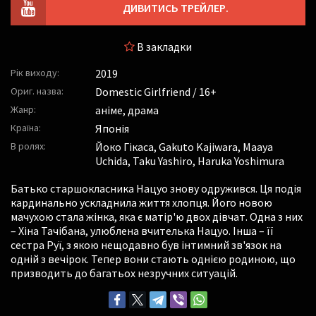
ДИВИТИСЬ ТРЕЙЛЕР.
В закладки
Рік виходу:
2019
Ориг. назва:
Domestic Girlfriend / 16+
Жанр:
аніме, драма
Країна:
Японія
В ролях:
Йоко Гікаса
,
Gakuto Kajiwara
,
Maaya
Uchida
,
Taku Yashiro
,
Haruka Yoshimura
Батько старшокласника Нацуо знову одружився. Ця подія
кардинально ускладнила життя хлопця. Його новою
мачухою стала жінка, яка є матір'ю двох дівчат. Одна з них
– Хіна Тачібана, улюблена вчителька Нацуо. Інша – її
сестра Руї, з якою нещодавно був інтимний зв'язок на
одній з вечірок. Тепер вони стають однією родиною, що
призводить до багатьох незручних ситуацій.