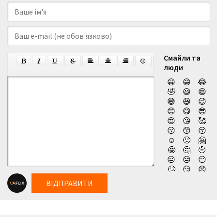
Смайли та
люди
😀
😁
😂
🤣
😃
😄
😅
😆
😉
😊
😋
😎
😍
😘
🥰
😗
😙
😚
☺️
🙂
🤗
🤩
🤔
🤨
😐
😑
😶
🙄
😏
😣
😥
😮
🤐
ВІДПРАВИТИ
😯
😪
😫
😴
😌
😛
😜
😝
🤤