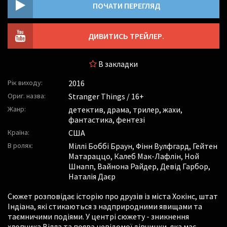
ПОЧАТИ ПЕРЕГЛЯД
ДИВИТИСЬ ТРЕЙЛЕР.
В закладки
Рік виходу:
2016
Ориг. назва:
Stranger Things / 16+
Жанр:
детектив, драма, трилер, жахи,
фантастика, фентезі
Країна:
США
В ролях:
Міллі Боббі Браун
,
Фінн Вулфгард
,
Гейтен
Матараццо
,
Калеб Мак-Лафлін
,
Ной
Шнапп
,
Вайнона Райдер
,
Девід Гарбор
,
Наталія Даєр
Сюжет розповідає історію про друзів із міста Хокінс, штат
Індіана, які стикаються з надприродними явищами та
таємничими подіями. У центрі сюжету - зникнення
хлопчика Вілла та поява невідомої дівчинки, яка має