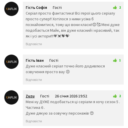
👨‍👩‍👦‍👦
👨‍👩‍👧‍👧
👨‍👨‍
Гість Софія
Гості
👨‍👨‍👧
👨‍👨‍👧‍👦
👨‍👨‍👦
2
18 січня 2026 19:12
Серіал просто фантастика! Всі герої цього серіалу
👨‍👨‍👧‍👧
👩‍👩‍👦
👩‍👩‍
просто супер!! Хотілося з ними усіма б
👩‍👩‍👧‍👦
👩‍👩‍👦‍👦
👩‍👩‍👧
познайомитися, тому що вони класні!😍🥰 Мені дуже
👨‍👦
👨‍👦‍👦
👨‍👧
подобається Майк, він дуже класний і красивий, так
👨‍👧‍👦
👨‍👧‍👧
👩‍👦
як і усі актори!!!💗💓💝💝
👩‍👦‍👦
👩‍👧
👩‍👧‍
👩‍👧‍👧
🤳
💪
Відповісти
🦵
🦶
👈
👉
☝️
👆
Гість Іван
Гості
1
🖕
👇
✌️
20 січня 2026 22:30
Дуже класний серіал точно його додивлюся
🤞
🖖
🤘
озвучення просто вау 😍
🤙
🖐️
✋
Відповісти
👌
👍
👎
✊
👊
🤛
Zuzu
Гості
26 січня 2026 19:52
2
🤜
🤚
👋
Мені ну ДУЖЕ подобається ці серіали я хочу сезон 5 .
🤟
👏
✍️
Частина 6 .
👐
🙌
🤲
Дуже дякую за озвучку персонажів 😍
🙏
🤝
💅
Відповісти
👃
👣
👂