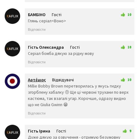
👨‍🦰
👩‍🦰
👱‍♀️
👨‍🦱
👩‍🦱
👨‍🦲
БАМБІНО
Гості
👩‍🦲
👨‍🦳
👩‍🦳
10
26 грудня 2025 21:39
Глянь серіал<Воно>
🤵
👰
🤰
🤱
👼
🎅
Відповісти
🤶
🦸‍♀️
🦸‍♂️
🦹‍♀️
🦹‍♂️
🧙‍♀️
Гість Олександра
Гості
🧙‍♂️
🧚‍♀️
🧚‍♂️
10
27 грудня 2025 14:26
Серіал бомба дякую за рідну мову
🧛‍♀️
🧛‍♂️
🧜‍♂️
🧜‍♀️
🧝‍♂️
🧝‍♀️
Відповісти
🧞‍♂️
🧞‍♀️
🧟‍♂️
🧟‍♀️
🙍‍♀️
🙍‍♂️
Αρτέμιος
Відвідувачі
10
🙎‍♀️
🙎‍♂️
🙅‍♀️
29 грудня 2025 08:57
Millie Bobby Brown перетворилась у якусь гидку
🙅‍♂️
🙆‍♀️
🙆‍♂️
згорблену хабалку 🤨 Ще ці червоні трухани по верх
💁‍♀️
💁‍♂️
🙋‍♀️
кастюма, так взагалі угар. Корочше, одразу видно
🙋‍♂️
🙇‍♂️
🙇‍♀️
що не Giulia Gwinn 😁
🤦‍♂️
🤦‍♀️
🤷‍♂️
Відповісти
🤷‍♀️
💆‍♀️
💆‍♂️
💇‍♀️
💇‍♂️
🚶‍♂️
🚶‍♀️
🏃‍♂️
🏃‍♀️
Гість Ірина
Гості
9
💃
🕺
👯‍♀️
29 грудня 2025 20:30
Дуже дякую за озвучення - отримую безумовну