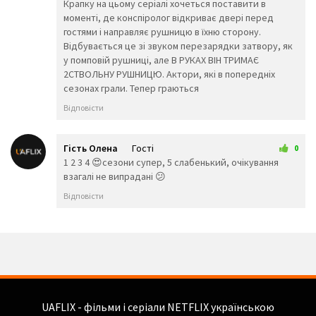
Крапку на цьому серіалі хочеться поставити в
👟
🥾
🥿
моменті, де конспіролог відкриває двері перед
👠
👡
👢
гостями і направляє рушницю в їхню сторону.
👑
👒
🎩
Відбувається це зі звуком перезарядки затвору, як
🧢
🎓
⛑️
у помповій рушниці, але В РУКАХ ВІН ТРИМАЄ
📿
💄
💍
2СТВОЛЬНУ РУШНИЦЮ. Актори, які в попередніх
💎
сезонах грали. Тепер граються
Тварини та
Відповісти
природа
🐵
🐒
🦍
Гість Олена
Гості
0
🐶
🐩
🐕
10 червня 2026 23:16
1 2 3 4 😍сезони супер, 5 слабенький, очікування
🐺
🦊
🦝
взагалі не випрадані 😕
🐱
🦁
🐈
Відповісти
🐯
🐅
🐆
🐴
🐎
🦄
🦓
🦌
🐮
🐂
🐃
🐄
🐷
🐖
🐗
🐽
🐏
🐑
🐐
🐪
🐫
🦙
🦒
🐘
UAFLIX - фільми і серіали NETFLIX українською