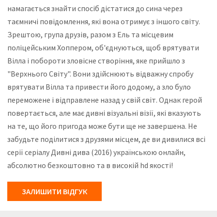
намагається знайти спосіб дістатися до сина через
таємничі повідомлення, які вона отримує з іншого світу.
Зрештою, група друзів, разом з Ель та місцевим
поліцейським Хоппером, об'єднуються, щоб врятувати
Вілла і побороти зловісне створіння, яке прийшло з
"Верхнього Світу". Вони здійснюють відважну спробу
врятувати Вілла та привести його додому, а зло було
переможене і відправлене назад у свій світ. Однак герой
повертається, але має дивні візуальні візії, які вказують
на те, що його пригода може бути ще не завершена. Не
забудьте поділитися з друзями місцем, де ви дивилися всі
серії серіалу Дивні дива (2016) українською онлайн,
абсолютно безкоштовно та в високій hd якості!
ЗАЛИШИТИ ВІДГУК