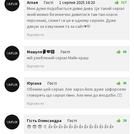
Аглая
Гості
1 серпня 2025 16:20
😒
😓
😔
117
Мені дуже подобається дивні дива. Це такий серіал
😕
🙃
🤑
який можно безкінечно дивитися там такі класні
😲
☹️
🙁
персонажі, сюжет і в це в одному серіали. Дуже
😖
😞
😟
дякую за озвучення та за сайт♥️🫶
😤
😢
😭
😦
😧
😨
Відповісти
😩
🤯
😬
😰
😱
🥵
🥶
😳
🤪
Машуля🩰🫶🏻
Гості
60
😵
😡
😠
17 листопада 2025 18:14
мій улюблений серіал Майк краш
🤬
😷
🤒
Відповісти
🤕
🤢
🤮
🤧
😇
🤠
🥳
🥴
🥺
Юріана
Гості
45
🤥
🤫
🤭
26 листопада 2025 18:44
Обожню цей серіал. Але зараз його дуже зафорсели
🧐
🤓
😈
і говорять що серіал гівно. Але мені до вподоби. 💆‍♀️
👿
🤡
👹
Відповісти
👺
💀
☠️
👻
👾
👽
🤖
💩
😺
Гість Олександра
Гості
20
😸
😹
😻
27 листопада 2025 02:34
😎 😎 😎 🤙 👍 👍 👍 👍 👍 👍 👍 👍 👍 👍 👍 👍 👍
😼
😽
🙀