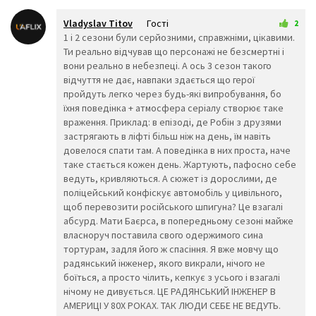
👀
👁️
👁️‍🗨️
Vladyslav Titov
Гості
2
🧠
🦴
🦷
1 квітня 2026 10:58
1 і 2 сезони були серйозними, справжніми, цікавими.
👅
👄
💋
Ти реально відчував що персонажі не безсмертні і
💘
💓
❤️
вони реально в небезпеці. А ось 3 сезон такого
💔
💕
💖
відчуття не дає, навпаки здається що герої
💗
💙
💚
пройдуть легко через будь-які випробування, бо
💛
🧡
💜
їхня поведінка + атмосфера серіалу створює таке
🖤
💝
💞
враження. Приклад: в епізоді, де Робін з друзями
💟
💌
❣️
застрягають в ліфті більш ніж на день, їм навіть
💤
💢
💣
довелося спати там. А поведінка в них проста, наче
таке стається кожен день. Жартують, пафосно себе
💥
💦
💨
ведуть, кривляються. А сюжет із дорослими, де
💫
💬
🗨️
поліцейський конфіскує автомобіль у цивільного,
💭
🗯️
🕳️
щоб перевозити російського шпигуна? Це взагалі
🥽
👓
🕶️
абсурд. Мати Баєрса, в попередньому сезоні майже
власноруч поставила свого одержимого сина
🥼
👔
👕
тортурам, задля його ж спасіння. Я вже мовчу що
👖
🧣
🧤
радянський інженер, якого викрали, нічого не
🧥
🧦
👗
боїться, а просто чілить, кепкує з усього і взагалі
👘
👙
👚
нічому не дивується. ЦЕ РАДЯНСЬКИЙ ІНЖЕНЕР В
👛
👜
👝
АМЕРИЦІ У 80Х РОКАХ. ТАК ЛЮДИ СЕБЕ НЕ ВЕДУТЬ.
🎒
👞
🛍️