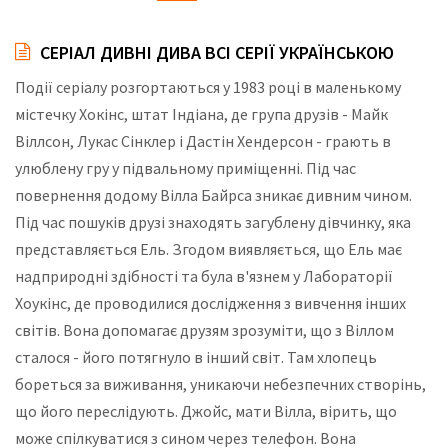
СЕРІАЛ ДИВНІ ДИВА ВСІ СЕРІЇ УКРАЇНСЬКОЮ
Події серіалу розгортаються у 1983 році в маленькому
містечку Хокінс, штат Індіана, де група друзів - Майк
Віллсон, Лукас Сінклер і Дастін Хендерсон - грають в
улюблену гру у підвальному приміщенні. Під час
повернення додому Вілла Байрса зникає дивним чином.
Під час пошуків друзі знаходять загублену дівчинку, яка
представляється Ель. Згодом виявляється, що Ель має
надприродні здібності та була в'язнем у Лабораторії
Хоукінс, де проводилися дослідження з вивчення інших
світів. Вона допомагає друзям зрозуміти, що з Віллом
сталося - його потягнуло в інший світ. Там хлопець
бореться за виживання, уникаючи небезпечних створінь,
що його переслідують. Джойс, мати Вілла, вірить, що
може спілкуватися з сином через телефон. Вона