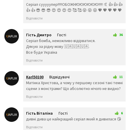
😿
😾
🙈
Серіал сууууупер!!!!!ОБОЖНЮЮЮЮЮЮ!!!!! 🤙 👍 👍 👍
🙉
🙊
👶
👍 👍 😎 😎 😎 😍 😍 😍 😍 🥰 🥰 😝 😝 😝 💖 💖 💖 💖 💖
🧒
👦
👧
Відповісти
🧑
👨
👩
🧓
👴
👵
👨‍🎓
👨‍⚕️
👩‍⚕️
Гість Дмитро
Гості
36
👩‍🎓
👨‍🏫
👩‍🏫
30 листопада 2025 14:23
Серіал бомба, неможливо відірватися.
👨‍🌾
👨‍⚖️
👩‍⚖️
Дякую за рідну мову 🇺🇦🇺🇦🇺🇦.
👩‍🌾
👨‍🍳
👩‍🍳
Все буде Україна
👨‍🔧
👩‍🔧
👨‍🏭
Відповісти
👩‍🏭
👨‍💼
👩‍💼
👨‍🔬
👩‍🔬
👨‍💻
👩‍💻
👨‍🎤
👩‍🎤
Karl50100
Відвідувачі
11
👨‍🎨
👩‍🎨
👨‍✈️
6 грудня 2025 20:51
Матінка Христова, а чому у першому сезоні такі темні
👨‍🚀
👩‍🚀
👩‍✈️
сцени з монстрами? Що абсолютно нічого не видно?
👨‍🚒
👩‍🚒
👮‍♂️
Відповісти
👮‍♀️
🕵️‍♂️
🕵️‍♀️
💂‍♂️
💂‍♀️
👷‍♂️
🤴
👸
👷‍♀️
Гість Віталіна
Гості
6
25 грудня 2025 22:12
дивні дива це найкращий серіал який я дивилася 😘
👲
👳‍♂️
👳‍♀️
🧕
🧔
👱‍♂️
Відповісти