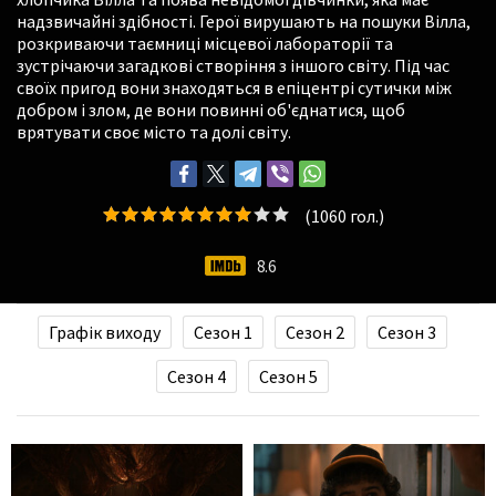
надзвичайні здібності. Герої вирушають на пошуки Вілла,
розкриваючи таємниці місцевої лабораторії та
зустрічаючи загадкові створіння з іншого світу. Під час
своїх пригод вони знаходяться в епіцентрі сутички між
добром і злом, де вони повинні об'єднатися, щоб
врятувати своє місто та долі світу.
(
1060
гол.)
8.6
Графік виходу
Сезон 1
Сезон 2
Сезон 3
Сезон 4
Сезон 5