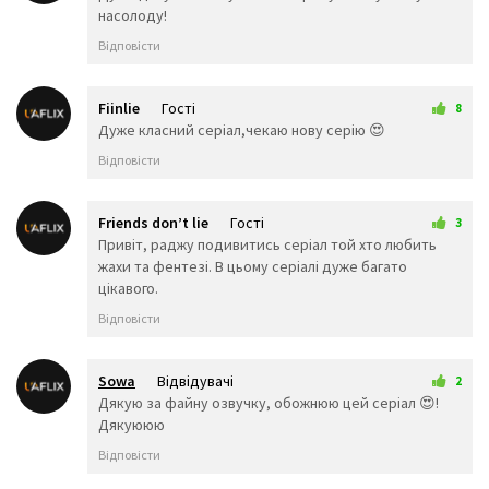
👯‍♂️
🧖‍♂️
🧖‍♀️
насолоду!
🧗‍♀️
🧗‍♂️
🧘‍♀️
Відповісти
🛀
🛌
🧘‍♂️
👤
🕴️
🗣️
Fiinlie
Гості
8
👥
🤺
🏇
30 грудня 2025 21:43
Дуже класний серіал,чекаю нову серію 😍
🏂
🏌️‍♂️
⛷️
Відповісти
🏌️‍♀️
🏄‍♂️
🏄‍♀️
🚣‍♂️
🚣‍♀️
🏊‍♂️
🏊‍♀️
Friends don’t lie
Гості
3
⛹️‍♂️
⛹️‍♀️
1 січня 2026 01:02
Привіт, раджу подивитись серіал той хто любить
🏋️‍♂️
🏋️‍♀️
🚴‍♂️
жахи та фентезі. В цьому серіалі дуже багато
🚴‍♀️
🚵‍♂️
🚵‍♀️
цікавого.
🏎️
🏍️
🤸‍♂️
Відповісти
🤸‍♀️
🤼‍♂️
🤼‍♀️
🤽‍♂️
🤽‍♀️
🤾‍♂️
Sowa
Відвідувачі
🤾‍♀️
🤹‍♂️
🤹‍♀️
2
14 січня 2026 00:54
Дякую за файну озвучку, обожнюю цей серіал 😍!
👫
👬
👭
Дякуююю
👩‍❤️‍💋‍👨
👨‍❤️‍💋‍👨
👩‍❤️‍💋‍👩
👩‍❤️‍👨
👨‍❤️‍👨
👩‍❤️‍👩
Відповісти
👨‍👩‍👦
👨‍👩‍👧
👨‍👩‍👧