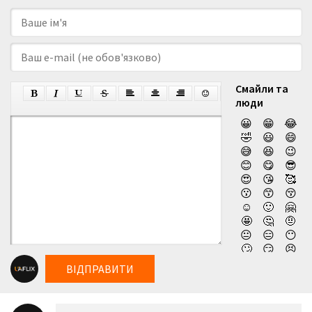
Смайли та
люди
😀
😁
😂
🤣
😃
😄
😅
😆
😉
😊
😋
😎
😍
😘
🥰
😗
😙
😚
☺️
🙂
🤗
🤩
🤔
🤨
😐
😑
😶
🙄
😏
😣
😥
😮
🤐
ВІДПРАВИТИ
😯
😪
😫
😴
😌
😛
😜
😝
🤤