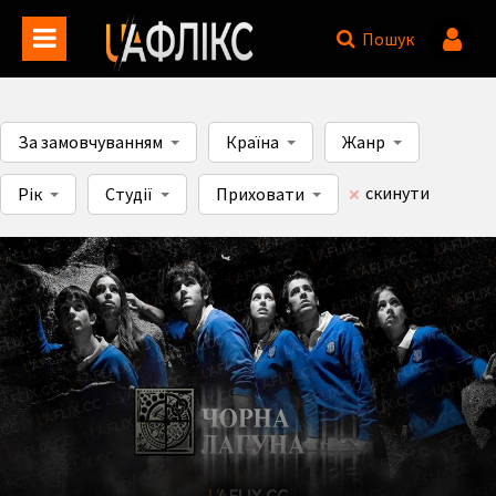
Пошук
За замовчуванням
Країна
Жанр
скинути
Рік
Студії
Приховати