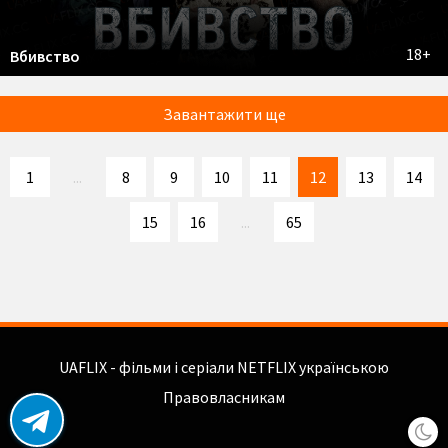
18+
Вбивство
Завантажити ще
1
...
8
9
10
11
12
13
14
15
16
...
65
UAFLIX - фільми і серіали NETFLIX українською
Правовласникам