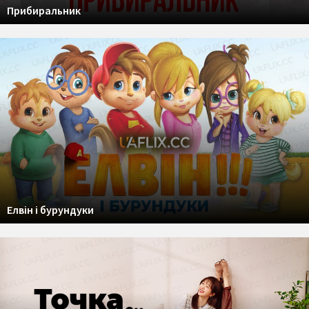
Прибиральник
Елвін і бурундуки