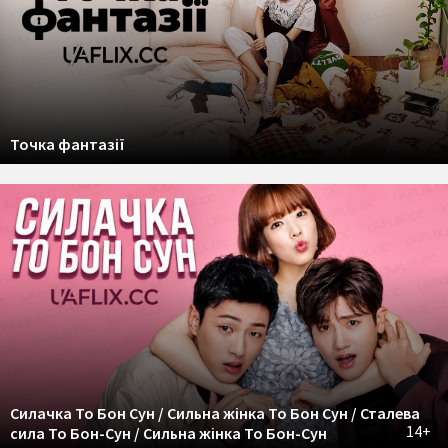
Точка фантазії
Силачка То Бон Сун / Сильна жінка То Бон Сун / Сталева
14+
сила То Бон-Сун / Сильна жінка То Бон-Сун