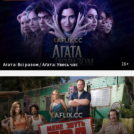
16+
Агата: Всі разом / Аґата: Увесь час