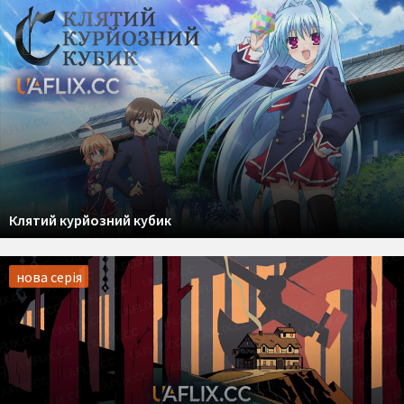
Клятий курйозний кубик
нова серія