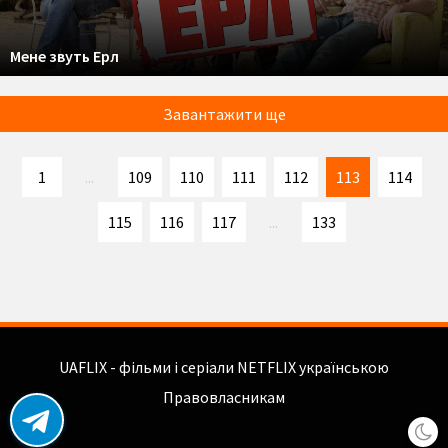
Мене звуть Ерл
Завантажити ще
1
...
109
110
111
112
113
114
115
116
117
...
133
UAFLIX - фільми і серіали NETFLIX українською
Правовласникам