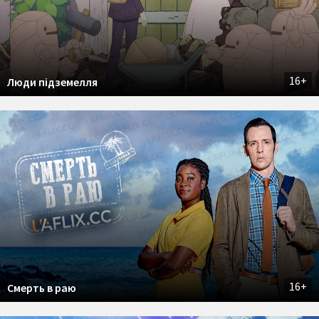
16+
Люди підземелля
16+
Смерть в раю