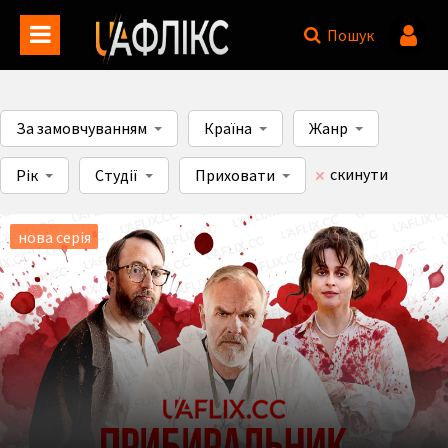
Пошук
За замовчуванням
Країна
Жанр
скинути
Рік
Студії
Приховати
нова серія