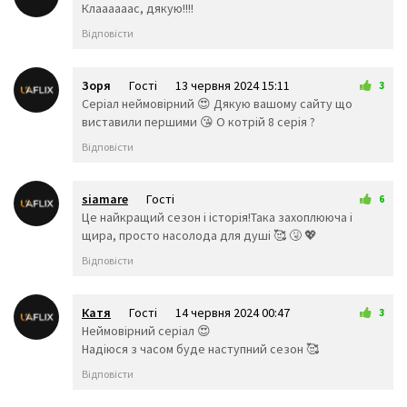
👨‍👨‍👧
👨‍👨‍👧‍👦
👨‍👨‍👦
13 червня 2024 15:02
Клаааааас, дякую!!!!
👨‍👨‍👧‍👧
👩‍👩‍👦
👩‍👩‍
Відповісти
👩‍👩‍👧‍👦
👩‍👩‍👦‍👦
👩‍👩‍👧
👨‍👦
👨‍👦‍👦
👨‍👧
👨‍👧‍👦
👨‍👧‍👧
👩‍👦
Зоря
Гості
13 червня 2024 15:11
3
👩‍👦‍👦
👩‍👧
👩‍👧‍
Серіал неймовірний 😍 Дякую вашому сайту що
👩‍👧‍👧
🤳
💪
виставили першими 😘 О котрій 8 серія ?
🦵
🦶
👈
Відповісти
👉
☝️
👆
🖕
👇
✌️
siamare
Гості
6
🤞
🖖
🤘
13 червня 2024 19:40
Це найкращий сезон і історія!Така захоплююча і
🤙
🖐️
✋
щира, просто насолода для душі 🥰 🤧 💖
👌
👍
👎
Відповісти
✊
👊
🤛
🤜
🤚
👋
🤟
👏
✍️
Катя
Гості
14 червня 2024 00:47
3
👐
🙌
🤲
Неймовірний серіал 😍
🙏
🤝
💅
Надіюся з часом буде наступний сезон 🥰
👃
👣
👂
Відповісти
👀
👁️
👁️‍🗨️