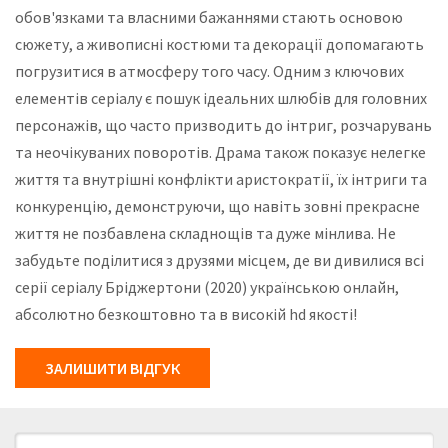
обов'язками та власними бажаннями стають основою
сюжету, а живописні костюми та декорації допомагають
погрузитися в атмосферу того часу. Одним з ключових
елементів серіалу є пошук ідеальних шлюбів для головних
персонажів, що часто призводить до інтриг, розчарувань
та неочікуваних поворотів. Драма також показує нелегке
життя та внутрішні конфлікти аристократії, їх інтриги та
конкуренцію, демонструючи, що навіть зовні прекрасне
життя не позбавлена складнощів та дуже мінлива. Не
забудьте поділитися з друзями місцем, де ви дивилися всі
серії серіалу Бріджертони (2020) українською онлайн,
абсолютно безкоштовно та в високій hd якості!
ЗАЛИШИТИ ВІДГУК