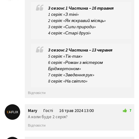
16 трав 2024 11:37
😕
🙃
🤑
😲
☹️
🙁
3 сезон: 1 Частина – 16 травня
😖
😞
😟
1 серія: «З тіні»
😤
😢
😭
2 серія: «Як яскравий місяць»
😦
😧
😨
3 серія: «Сили природи»
😩
🤯
😬
4 серія: «Старі друзі»
😰
😱
🥵
🥶
😳
🤪
3 сезон: 2 Частина – 13 червня
😵
😡
😠
5 серія: «Тік-так»
🤬
😷
🤒
6 серія: «Роман з містером
🤕
🤢
🤮
Бріджертоном»
🤧
😇
🤠
7 серія: «Зведення рук»
🥳
🥴
🥺
8 серія: «На світло»
🤥
🤫
🤭
🧐
🤓
😈
Відповісти
👿
🤡
👹
👺
💀
☠️
👻
👾
👽
Mary
Гості
16 трав 2024 13:00
7
🤖
💩
😺
А коли буде 2 серія?
😸
😹
😻
Відповісти
😼
😽
🙀
😿
😾
🙈