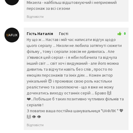
1 березня 2026 00:33
Мікаела - найбільш відштовхуючий і неприємний
👠
👡
👢
персонаж за всі сезони
👑
👒
🎩
🧢
🎓
⛑️
Відповісти
📿
💄
💍
💎
Гість Наталія
Гості
0
Тварини та
14 березня 2026 14:01
Ну що ж ... Настав і мій час написати відгук щодо
природа
цього серіалу ... Ніколи не любила затягнуті сюжети
🐵
🐒
🦍
фільму , тому і серіали зовсім не дивилась . Але
🐶
🐩
🐕
з'явився цей серіал - і я ніби побачила та відчула
інший світ ... світ хоч і видуманий - але його можна
🐺
🦊
🦝
дивитиь та відчути навіть без слів , просто по
🐱
🦁
🐈
емоціях персонажів та їхніх діях ... Кожен актор
🐯
🐅
🐆
унікальний 😍 і проживає свою роль настільки
🐴
🐎
🦄
реалістично та захоплююче - що я вже не можу
🦓
🦌
🐮
дочекатись виходу останніх серій ... Браво 🙌
🐂
🐃
🐄
❤️...Побільше б таких позитивно чутливих фільмів та
🐷
🐖
🐗
серіалів !
🐽
🐏
🐑
З повагою ваша постійна шанувальниця "UAФЛІК " 💖
🐐
🐪
🐫
🙌 👁️ 👁️
🦙
🦒
🐘
🦏
🦛
🐭
Відповісти
🐁
🐀
🐹