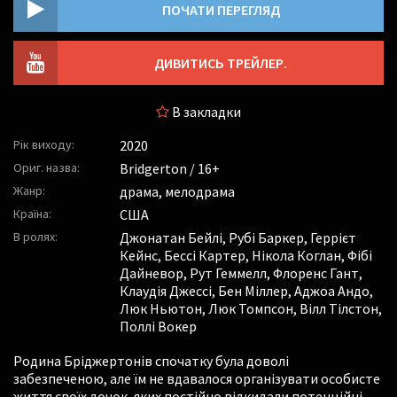
ПОЧАТИ ПЕРЕГЛЯД
ДИВИТИСЬ ТРЕЙЛЕР.
В закладки
Рік виходу:
2020
Ориг. назва:
Bridgerton / 16+
Жанр:
драма, мелодрама
Країна:
США
В ролях:
Джонатан Бейлі
,
Рубі Баркер
,
Геррієт
Кейнс
,
Бессі Картер
,
Нікола Коглан
,
Фібі
Дайневор
,
Рут Геммелл
,
Флоренс Гант
,
Клаудія Джессі
,
Бен Міллер
,
Аджоа Андо
,
Люк Ньютон
,
Люк Томпсон
,
Вілл Тілстон
,
Поллі Вокер
Родина Бріджертонів спочатку була доволі
забезпеченою, але їм не вдавалося організувати особисте
життя своїх дочок, яких постійно відкидали потенційні