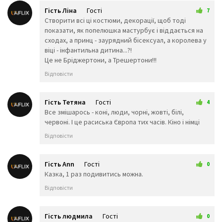
🧠
🦴
🦷
Гість Ліна
Гості
7
👅
👄
💋
17 лютого 2026 09:19
Створити всі ці костюми, декорації, щоб тоді
💘
💓
❤️
показати, як попелюшка мастурбує і віддається на
💔
💕
💖
сходах, а принц - заурядний бісексуал, а королева у
💗
💙
💚
віці - інфантильна дитина...?!
💛
🧡
💜
Це не Бріджертони, а Трешертони!!!
🖤
💝
💞
Відповісти
💟
💌
❣️
💤
💢
💣
Гість Тетяна
Гості
4
💥
💦
💨
1 березня 2026 19:25
Все змішарось - коні, люди, чорні, жовті, білі,
💫
💬
🗨️
червоні. І це расиська Європа тих часів. Кіно і німці
💭
🗯️
🕳️
Відповісти
🥽
👓
🕶️
🥼
👔
👕
Гість Ann
Гості
👖
🧣
🧤
0
26 лютого 2026 00:32
Казка, 1 раз подивитись можна.
🧥
🧦
👗
👘
👙
👚
Відповісти
👛
👜
👝
🎒
👞
🛍️
Гість людмила
Гості
👟
🥾
🥿
0