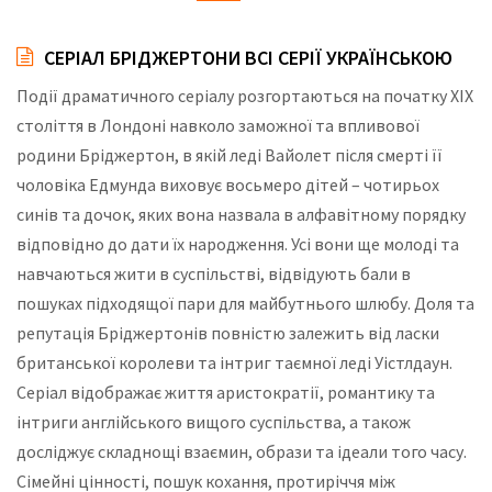
СЕРІАЛ БРІДЖЕРТОНИ ВСІ СЕРІЇ УКРАЇНСЬКОЮ
Події драматичного серіалу розгортаються на початку XIX
століття в Лондоні навколо заможної та впливової
родини Бріджертон, в якій леді Вайолет після смерті її
чоловіка Едмунда виховує восьмеро дітей – чотирьох
синів та дочок, яких вона назвала в алфавітному порядку
відповідно до дати їх народження. Усі вони ще молоді та
навчаються жити в суспільстві, відвідують бали в
пошуках підходящої пари для майбутнього шлюбу. Доля та
репутація Бріджертонів повністю залежить від ласки
британської королеви та інтриг таємної леді Уістлдаун.
Серіал відображає життя аристократії, романтику та
інтриги англійського вищого суспільства, а також
досліджує складнощі взаємин, образи та ідеали того часу.
Сімейні цінності, пошук кохання, протиріччя між