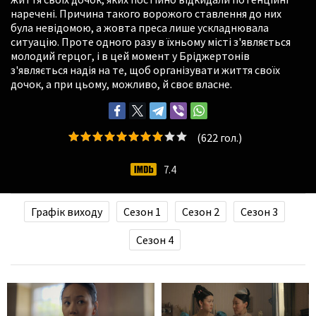
наречені. Причина такого ворожого ставлення до них
була невідомою, а жовта преса лише ускладнювала
ситуацію. Проте одного разу в їхньому місті з'являється
молодий герцог, і в цей момент у Бріджертонів
з'являється надія на те, щоб організувати життя своїх
дочок, а при цьому, можливо, й своє власне.
(
622
гол.)
7.4
Графік виходу
Сезон 1
Сезон 2
Сезон 3
Сезон 4