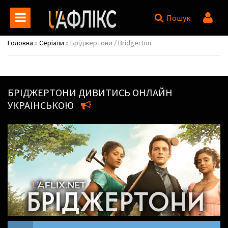
Пошук
Головна
»
Серіали
» Бріджертони / Bridgerton
БРІДЖЕРТОНИ
ДИВИТИСЬ ОНЛАЙН
УКРАЇНСЬКОЮ