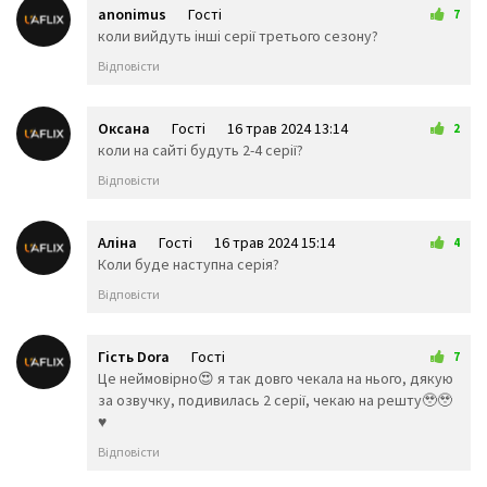
🙉
🙊
👶
anonimus
Гості
7
🧒
👦
👧
16 трав 2024 13:00
коли вийдуть інші серії третього сезону?
🧑
👨
👩
Відповісти
🧓
👴
👵
👨‍🎓
👨‍⚕️
👩‍⚕️
👩‍🎓
👨‍🏫
👩‍🏫
Оксана
Гості
16 трав 2024 13:14
2
👨‍🌾
👨‍⚖️
👩‍⚖️
коли на сайті будуть 2-4 серії?
👩‍🌾
👨‍🍳
👩‍🍳
Відповісти
👨‍🔧
👩‍🔧
👨‍🏭
👩‍🏭
👨‍💼
👩‍💼
👨‍🔬
👩‍🔬
👨‍💻
Аліна
Гості
16 трав 2024 15:14
4
👩‍💻
👨‍🎤
👩‍🎤
Коли буде наступна серія?
👨‍🎨
👩‍🎨
👨‍✈️
Відповісти
👨‍🚀
👩‍🚀
👩‍✈️
👨‍🚒
👩‍🚒
👮‍♂️
👮‍♀️
🕵️‍♂️
🕵️‍♀️
Гість Dora
Гості
7
💂‍♂️
💂‍♀️
👷‍♂️
16 трав 2024 15:30
Це неймовірно😍 я так довго чекала на нього, дякую
🤴
👸
👷‍♀️
за озвучку, подивилась 2 серії, чекаю на решту🥹🥹
👲
👳‍♂️
👳‍♀️
♥️
🧕
🧔
👱‍♂️
Відповісти
👨‍🦰
👩‍🦰
👱‍♀️