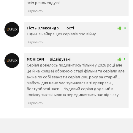
всім рекомендую!
😖
😞
😟
😤
😢
😭
Відповісти
😦
😧
😨
😩
🤯
😬
😰
😱
🥵
Гість Олександр
Гості
3
🥶
😳
🤪
7 січня 2026 12:20
Один із найкращих серіалів про війну.
😵
😡
😠
Відповісти
🤬
😷
🤒
🤕
🤢
🤮
🤧
😇
🤠
MOHICAN
Відвідувачі
1
🥳
🥴
🥺
10 квітня 2026 22:50
Серіал довелось подивитись тільки у 2026 році але
🤥
🤫
🤭
це й на краще) обожнюю старі фільми та серіали але
🧐
🤓
😈
аж не по собі вважати серіал 2001року за старий...
👿
🤡
👹
Мабуть для мене час зупинився в ті прекрасні,
👺
💀
☠️
безтурботні часи.... Чудовий серіал доданий в
👻
👾
👽
копілку тих які можна передивлятись час від часу.
🤖
💩
😺
Відповісти
😸
😹
😻
😼
😽
🙀
😿
😾
🙈
🙉
🙊
👶
🧒
👦
👧