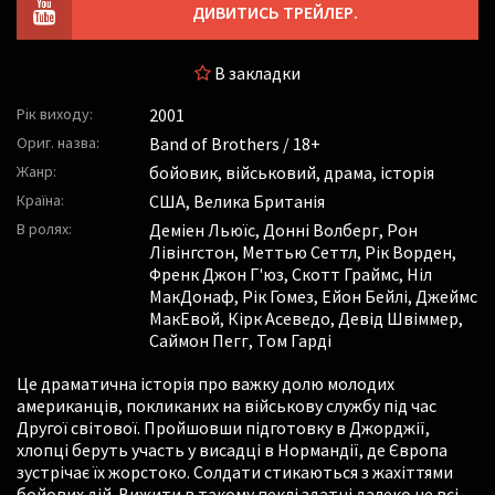
ДИВИТИСЬ ТРЕЙЛЕР.
В закладки
Рік виходу:
2001
Ориг. назва:
Band of Brothers / 18+
Жанр:
бойовик, військовий, драма, історія
Країна:
США, Велика Британія
В ролях:
Деміен Льюїс
,
Донні Волберг
,
Рон
Лівінгстон
,
Меттью Сеттл
,
Рік Ворден
,
Френк Джон Г'юз
,
Скотт Граймс
,
Ніл
МакДонаф
,
Рік Гомез
,
Ейон Бейлі
,
Джеймс
МакЕвой
,
Кірк Асеведо
,
Девід Швіммер
,
Саймон Пегг
,
Том Гарді
Це драматична історія про важку долю молодих
американців, покликаних на військову службу під час
Другої світової. Пройшовши підготовку в Джорджії,
хлопці беруть участь у висадці в Нормандії, де Європа
зустрічає їх жорстоко. Солдати стикаються з жахіттями
бойових дій. Вижити в такому пеклі здатні далеко не всі,