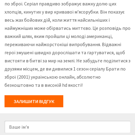
по зброї. Серіал правдиво зображує важку долю цих
хлопців, кинутих у вир кривавої м’ясорубки. Він показує
весь жах бойових дій, коли життя найсильніших і
наймужніших може обірватись миттєво. Це розповідь про
важкий шлях, яким пройшли ці молоді американці,
переживаючи найжорстокіші випробування. Відважні
герої змушені швидко дорослішати та гартуватися, щоб
вистояти в битві за мир на землі. Не забудьте поділитися з
друзями місцем, де ви дивилися 1 сезон серіалу Брати по
зброї (2001) українською онлайн, абсолютно
безкоштовно та в високій hd якості!
ЗАЛИШИТИ ВІДГУК