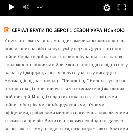
СЕРІАЛ БРАТИ ПО ЗБРОЇ 1 СЕЗОН УКРАЇНСЬКОЮ
У центрі сюжету - доля молодих американських солдатів,
покликаних на військову службу під час Другої світової
війни. Серіал відображає їхні випробування та пізнання
справжнього обличчя війни. Хлопці проходять підготовку
на базі у Джорджії, а потім беруть участь у висадці в
Нормандії під час операції "Ринок-Сад". Європа зустрічає
їх жорстоко, і вони опиняються в самому серці жахливих
бойових дій. Молоді солдати стикаються з жахіттями
війни - обстрілами, бомбардуваннями, п'яними
офіцерами, грабунками мирного населення, покаліченими
тілами товаришів. Вижити в такому пеклі здатні далеко
не всі, але ті, кому це вдається, назавжди стають братами