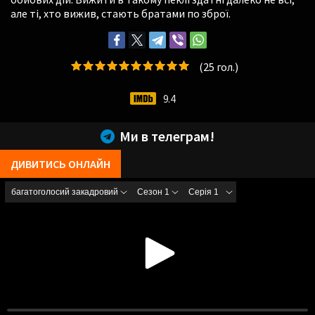
але ті, хто вижив, стають братами по зброї.
(
25
гол.)
9.4
Ми в телеграм!
ДИВИТИСЬ ОНЛАЙН