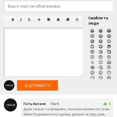
Смайли та
люди
😀
😁
😂
🤣
😃
😄
😅
😆
😉
😊
😋
😎
😍
😘
🥰
😗
😙
😚
☺️
🙂
🤗
🤩
🤔
🤨
😐
😑
😶
🙄
😏
😣
😥
😮
🤐
ВІДПРАВИТИ
😯
😪
😫
😴
😌
😛
😜
😝
🤤
Гість Наталя
Гості
😒
😓
😔
1
22 липня 2025 12:38
Дуже сильно та правдиво, показані напевне всі грані
😕
🙃
🤑
війни! Подивилася на одному диханні за пару днів,
😲
☹️
🙁