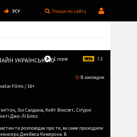
ЗСУ
Пошук
по сайту
1 серія
7.3
АЙН УКРАЇНСЬКОЮ
В закладки
vatar Films / 16+
інґтон
,
Зої Салдана
,
Кейт Вінслет
,
Сіґурні
ініті Джо-Лі Блісс
астин та розповідає про те, як саме проходили
 режисера Джеймса Кемерона. В