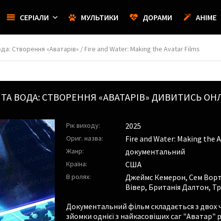
СЕРІАЛИ
МУЛЬТИКИ
ДОРАМИ
АНІМЕ
ода: Створення «Аватарів» / Fire and Water: Making the Avatar Films
Ь ТА ВОДА: СТВОРЕННЯ «АВАТАРІВ»
ДИВИТИСЬ ОНЛ
Рік виходу:
2025
Ориг. назва:
Fire and Water: Making the A
Жанр:
документальний
Країна:
США
В ролях:
Джеймс Кемерон
,
Сем Ворт
Вівер
,
Британія Далтон
,
Тр
Документальний фільм складається з двох ч
зйомки однієї з найкасовіших саг "Аватар"