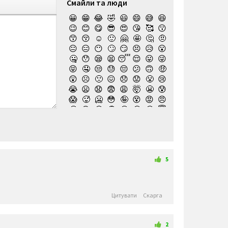
Смайли та люди
😀
😁
😂
🤣
😃
😄
😅
😆
😉
😊
😋
😎
😍
😘
🥰
😗
😙
😚
☺️
🙂
🤗
🤩
🤔
🤨
😐
😑
😶
🙄
😏
😣
😥
😮
🤐
😯
😪
😫
😴
😌
😛
😜
😝
🤤
😒
😓
😔
😕
🙃
🤑
😲
☹️
🙁
😖
😞
😟
😤
😢
😭
😦
😧
😨
😩
🤯
😬
😰
😱
🥵
🥶
😳
🤪
😵
😡
😠
🤬
😷
🤒
🤕
🤢
🤮
🤧
😇
🤠
🥳
🥴
🥺
🤥
🤫
🤭
🧐
🤓
😈
👿
🤡
👹
👺
💀
☠️
👻
👾
🤖
💩
😺
😸
😹
👽
😻
😼
😽
🙀
😿
😾
🙈
🙉
5
🙊
👶
🧒
👦
👧
🧑
👨
👩
🧓
👴
👵
👨‍🎓
👩‍🎓
👨‍🏫
👨‍⚕️
👩‍⚕️
👩‍🏫
👨‍🌾
👩‍🌾
👨‍🍳
👩‍🍳
👨‍🔧
👨‍⚖️
👩‍⚖️
Цитувати
Скарга
👩‍🔧
👨‍🏭
👩‍🏭
👨‍💼
👩‍💼
👨‍🔬
👩‍🔬
👨‍💻
👩‍💻
👨‍🎤
👩‍🎤
👨‍🎨
👩‍🎨
👨‍🚀
👨‍✈️
👩‍✈️
👩‍🚀
👨‍🚒
👩‍🚒
👮‍♂️
👮‍♀️
🕵️‍♂️
🕵️‍♀️
💂‍♂️
2