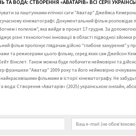
НЬ ТА ВОДА: СТВОРЕННЯ «АВАТАРІВ» ВСІ СЕРІЇ УКРАЇН
вати за лаштунками епічної саги "Аватар" Джеймса Кемерона
в сучасному кінематографі. Документальний фільм розповідає 
огнем і попелом", яка вийде в прокат 17 грудня. За допомогою
жує різні технологічні інновації в області підводної зйомки 
ний фільм пропонує глядачам дійсно "глибоке занурення" у пр
торами та режисерами цього фільму, серед яких сам Джейсон К
ейт Вінслет. Також можна буде побачити неймовірні та дійсно 
р франшизи "Аватар" 2009 року та його неймовірно очікувани
 найкрасивішими фільмами в історії кінематографу. Не забудьт
нь та вода: Створення «Аватарів» (2025) українською онлайн, аб