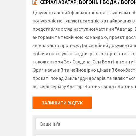
СЕРІАЛ АВАТАР: ВОГОНЬ І ВОДА / ВОГО
Документальний фільм допомагає глядачам побу
популярністю і являється однією з найкращих 
представляє огляд наступної частини "Аватар: В
акторами та технічною командою, проект дослід
знімального процесу. Двосерійний документаль
побачити закулісні кадри, різні інтерв'ю з ак
також актори Зоя Салдана, Сем Вортінгтон та К
Оригінальний та неймовірно цікавий блокбасте
прокаті понад 2 мільярди доларів та являються
всі серії серіалу Аватар: Вогонь і вода / Вого
ЗАЛИШИТИ ВІДГУК