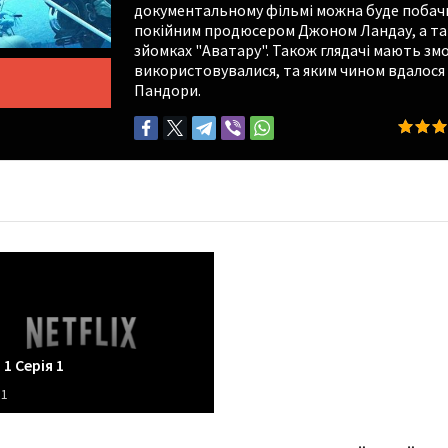
документальному фільмі можна буде побачи
покійним продюсером Джоном Ландау, а так
зйомках "Аватару". Також глядачі мають змо
використовувалися, та яким чином вдалося
Пандори.
1 Серія 1
 1