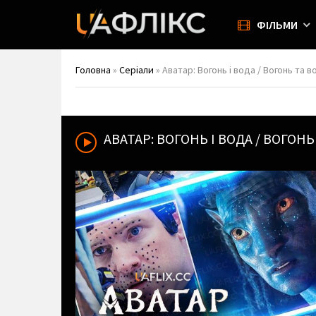
ФІЛЬМИ
Головна
»
Серіали
» Аватар: Вогонь і вода / Вогонь та в
АВАТАР: ВОГОНЬ І ВОДА / ВОГОН