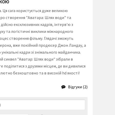
СЬКОЮ
. Ця сага користується дуже великою
про створення "Аватара: Шлях води" та
 дійсно ексклюзивних кадрів, інтерв'ю з
руху та логістичні виклики міжнародного
оцес створення фільму. Глядачі зможуть
емерона, вже покійний продюсер Джон Ландау, а
унікальні кадри зі знімального майданчика.
й сиквел "Аватар: Шлях води" зібрали в
е поділитися з друзями місцем, де ви дивилися
солютно безкоштовно та в високій hd якості!
Відгуки (2)