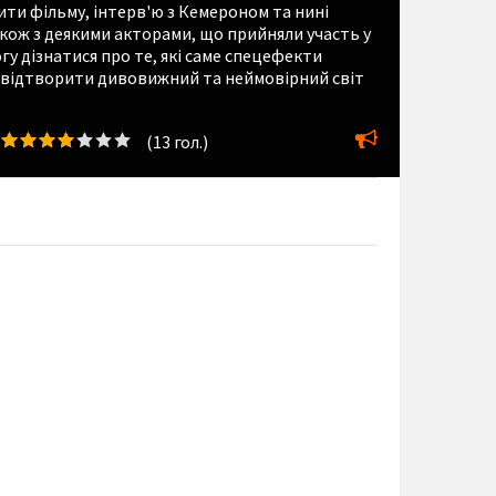
ти фільму, інтерв'ю з Кемероном та нині
ож з деякими акторами, що прийняли участь у
гу дізнатися про те, які саме спецефекти
 відтворити дивовижний та неймовірний світ
(
13
гол.)