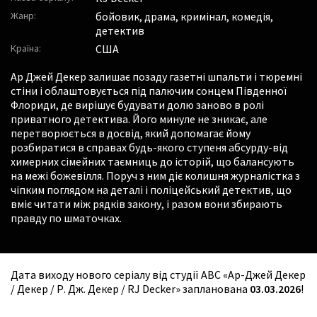
Жанр:
бойовик, драма, кримінал, комедія,
детектив
Країна:
США
Ар Джей Декер залишає позаду газетні шпальти і тюремні
стіни і облаштовується під палючим сонцем Південної
Флориди, де вирішує будувати долю заново в ролі
приватного детектива. Його минуле не зникає, але
перетворюється в досвід, який допомагає йому
розбиратися в справах будь-якого ступеня абсурду-від
химерних сімейних таємниць до історій, що балансують
на межі божевілля. Поруч з ним діє колишня журналістка з
чіпким поглядом на деталі і поліцейський детектив, що
вміє читати між рядків закону, і разом вони збирають
правду по шматочках.
Дата виходу нового серіалу від студії ABC «Ар-Джей Декер
/ Декер / Р. Дж. Декер / RJ Decker» запланована
03.03.2026
!