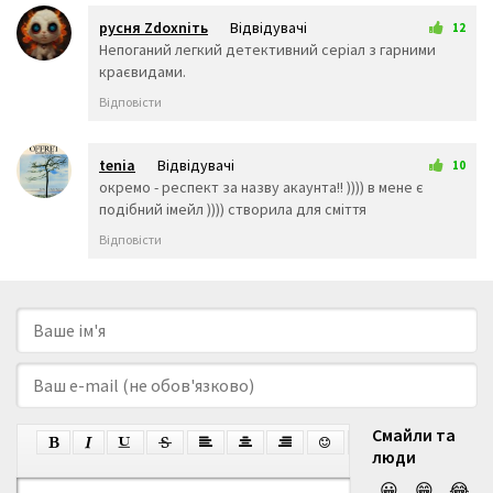
русня Zdoxniть
Відвідувачі
12
2 квітня 2026 21:29
Непоганий легкий детективний серіал з гарними
краєвидами.
Відповісти
tenia
Відвідувачі
10
10 квітня 2026 15:12
окремо - респект за назву акаунта!! )))) в мене є
подібний імейл )))) створила для сміття
Відповісти
Смайли та
люди
😀
😁
😂