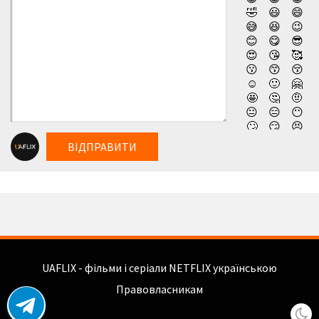
🤣
😃
😄
😅
😆
😉
😊
😋
😎
😍
😘
🥰
😗
😙
😚
☺️
🙂
🤗
🤩
🤔
🤨
😐
😑
😶
🙄
😏
😣
😥
😮
🤐
ВІДПРАВИТИ
😯
😪
😫
😴
😌
😛
😜
😝
🤤
😒
😓
😔
😕
🙃
🤑
😲
☹️
🙁
😖
😞
😟
😤
😢
😭
UAFLIX - фільми і серіали NETFLIX українською
😦
😧
😨
😩
🤯
😬
Правовласникам
😰
😱
🥵
🥶
😳
🤪