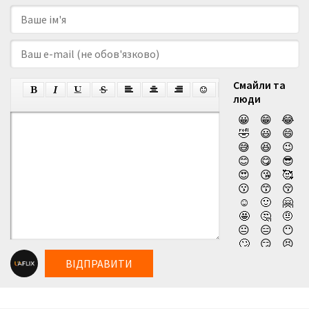
Смайли та
люди
😀
😁
😂
🤣
😃
😄
😅
😆
😉
😊
😋
😎
😍
😘
🥰
😗
😙
😚
☺️
🙂
🤗
🤩
🤔
🤨
😐
😑
😶
🙄
😏
😣
😥
😮
🤐
ВІДПРАВИТИ
😯
😪
😫
😴
😌
😛
😜
😝
🤤