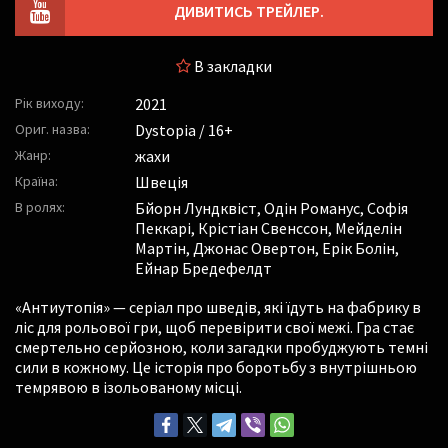
ДИВИТИСЬ ТРЕЙЛЕР.
В закладки
Рік виходу:
2021
Ориг. назва:
Dystopia / 16+
Жанр:
жахи
Країна:
Швеція
В ролях:
Бйорн Лундквіст
,
Одін Романус
,
Софія
Пеккарі
,
Крістіан Свенссон
,
Мейделін
Мартін
,
Джонас Овертон
,
Ерік Болін
,
Ейнар Бредефелдт
«Антиутопія» — серіал про шведів, які їдуть на фабрику в
ліс для рольової гри, щоб перевірити свої межі. Гра стає
смертельно серйозною, коли загадки пробуджують темні
сили в кожному. Це історія про боротьбу з внутрішньою
темрявою в ізольованому місці.