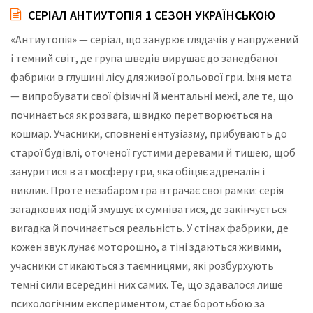
СЕРІАЛ АНТИУТОПІЯ 1 СЕЗОН УКРАЇНСЬКОЮ
«Антиутопія» — серіал, що занурює глядачів у напружений
і темний світ, де група шведів вирушає до занедбаної
фабрики в глушині лісу для живої рольової гри. Їхня мета
— випробувати свої фізичні й ментальні межі, але те, що
починається як розвага, швидко перетворюється на
кошмар. Учасники, сповнені ентузіазму, прибувають до
старої будівлі, оточеної густими деревами й тишею, щоб
зануритися в атмосферу гри, яка обіцяє адреналін і
виклик. Проте незабаром гра втрачає свої рамки: серія
загадкових подій змушує їх сумніватися, де закінчується
вигадка й починається реальність. У стінах фабрики, де
кожен звук лунає моторошно, а тіні здаються живими,
учасники стикаються з таємницями, які розбурхують
темні сили всередині них самих. Те, що здавалося лише
психологічним експериментом, стає боротьбою за