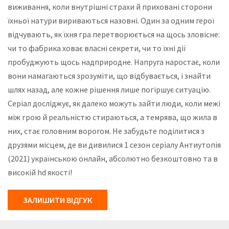
виживання, коли внутрішні страхи й приховані сторони
їхньої натури вириваються назовні. Один за одним герої
відчувають, як їхня гра перетворюється на щось зловісне:
чи то фабрика ховає власні секрети, чи то їхні дії
пробуджують щось надприродне. Напруга наростає, коли
вони намагаються зрозуміти, що відбувається, і знайти
шлях назад, але кожне рішення лише погіршує ситуацію.
Серіал досліджує, як далеко можуть зайти люди, коли межі
між грою й реальністю стираються, а темрява, що жила в
них, стає головним ворогом. Не забудьте поділитися з
друзями місцем, де ви дивилися 1 сезон серіалу Антиутопія
(2021) українською онлайн, абсолютно безкоштовно та в
високій hd якості!
ЗАЛИШИТИ ВІДГУК