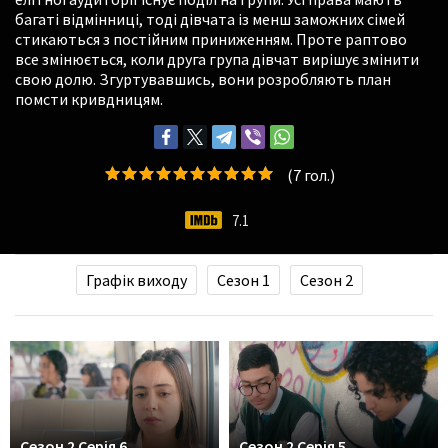
багаті відмінниці, тоді дівчата із менш заможних сімей
стикаються з постійним приниженням. Проте раптово
все змінюється, коли друга група дівчат вирішує змінити
свою долю. Згуртувавшись, вони розробляють план
помсти кривдницям.
(
7
гол.)
7.1
Графік виходу
Сезон 1
Сезон 2
Сезон 2 Серія 6
Сезон 2 Серія 5