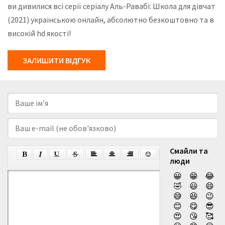
ви дивилися всі серії серіалу Аль-Равабі: Школа для дівчат
(2021) українською онлайн, абсолютно безкоштовно та в
високій hd якості!
ЗАЛИШИТИ ВІДГУК
Смайли та
люди
😀
😁
😂
🤣
😃
😄
😅
😆
😉
😊
😋
😎
😍
😘
🥰