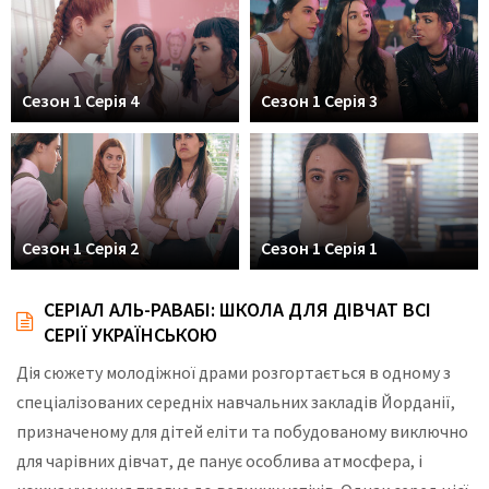
Сезон 1 Серія 4
Сезон 1 Серія 3
Сезон 1 Серія 2
Сезон 1 Серія 1
СЕРІАЛ АЛЬ-РАВАБІ: ШКОЛА ДЛЯ ДІВЧАТ ВСІ
СЕРІЇ УКРАЇНСЬКОЮ
Дія сюжету молодіжної драми розгортається в одному з
спеціалізованих середніх навчальних закладів Йорданії,
призначеному для дітей еліти та побудованому виключно
для чарівних дівчат, де панує особлива атмосфера, і