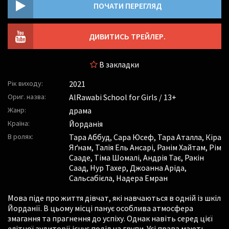
ПОЧАТИ ПЕРЕГЛЯД
ДИВИТИСЬ ТРЕЙЛЕР.
В закладки
Рік виходу:
2021
Ориг. назва:
AlRawabi School for Girls / 13+
Жанр:
драма
Країна:
Йорданія
В ролях:
Тара Аббуд
,
Сара Юсеф
,
Тара Аталла
,
Кіра
Яґнам
,
Талія Ель Ансарі
,
Ранім Хайтам
,
Рім
Сааде
,
Тіма Шомалі
,
Андрія Тає
,
Ракін
Саад
,
Нур Тахер
,
Джоанна Аріда
,
Сальсабієла
,
Надера Емран
Мова піде про життя дівчат, які навчаються в одній із шкіл
Йорданії. В цьому місці панує особлива атмосфера
змагання та прагнення до успіху. Однак навіть серед цієї
елітної аудиторії існує поділ на групи. Усі права мають