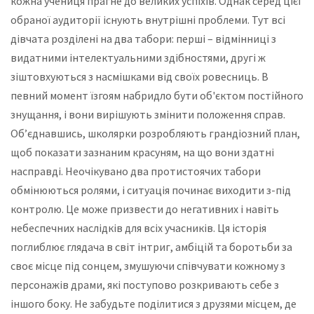
кожна учениця прагне до великих успіхів. Однак серед цієї
обраної аудиторії існують внутрішні проблеми. Тут всі
дівчата розділені на два табори: перші – відмінниці з
видатними інтелектуальними здібностями, другі ж
зіштовхуються з насмішками від своїх ровесниць. В
певний момент їзгоям набридло бути об'єктом постійного
знущання, і вони вирішують змінити положення справ.
Об’єднавшись, школярки розробляють грандіозний план,
щоб показати зазнаним красуням, на що вони здатні
насправді. Неочікувано два протистоячих табори
обмінюються ролями, і ситуація починає виходити з-під
контролю. Це може призвести до негативних і навіть
небеспечних наслідків для всіх учасників. Ця історія
поглиблює глядача в світ інтриг, амбіцій та боротьби за
своє місце під сонцем, змушуючи співчувати кожному з
персонажів драми, які поступово розкривають себе з
іншого боку. Не забудьте поділитися з друзями місцем, де