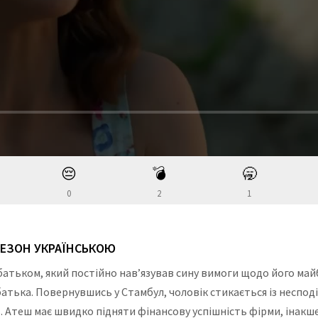
😔
💣
🥱
0
2
1
СЕЗОН УКРАЇНСЬКОЮ
 батьком, який постійно нав’язував сину вимоги щодо його ма
і батька. Повернувшись у Стамбул, чоловік стикається із неспод
 Атеш має швидко підняти фінансову успішність фірми, інакше 