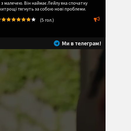
 з малечею. Він наймає Лейлу яка спочатку
ї хитрощі тягнуть за собою нові проблеми.
(
5
гол.)
Ми в телеграм!