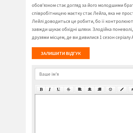
обов’язком стає догляд за його молодшими брат
співробітницею маєтку стає Лейла, яка не прос
Лейлі доводиться це робити, бо її контролюють
завжди шукає обхідні шляхи. Злодійка поневолі,
друзями місцем, де ви дивилися 1 сезон серіал
ЗАЛИШИТИ ВІДГУК