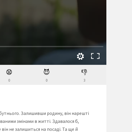
😧
😈
👎
0
0
3
йбутнього. Залишивши родину, він нарешті
іваними змінами в житті. Здавалося б,
він не залишиться на посаді. Та ще й