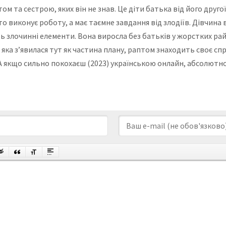
ом та сестрою, яких він не знав. Це діти батька від його друг
то виконує роботу, а має таємне завдання від злодіїв. Дівчина
 злочинні елементи. Вона виросла без батьків у жорстких рай
 яка з’явилася тут як частина плану, раптом знаходить своє с
у А якщо сильно покохаєш (2023) українською онлайн, абсолютно