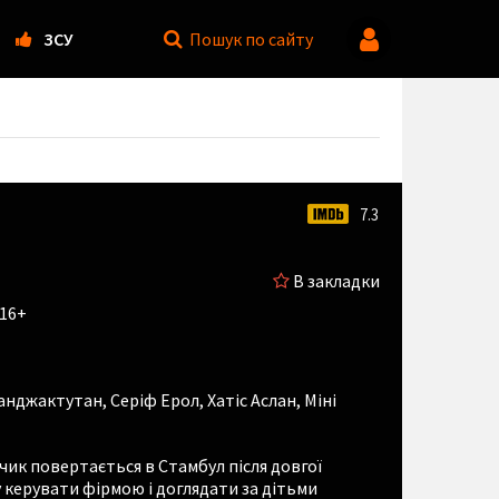
ЗСУ
Пошук
по сайту
7.3
В закладки
 16+
анджактутан
,
Серіф Ерол
,
Хатіс Аслан
,
Міні
ик повертається в Стамбул після довгої
у керувати фірмою і доглядати за дітьми