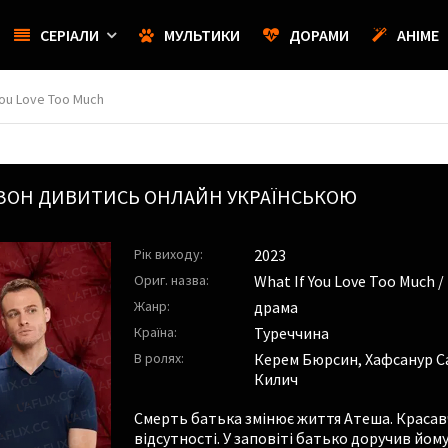
СЕРІАЛИ
МУЛЬТИКИ
ДОРАМИ
АНІМЕ
You Love Too Much
ЕЗОН ДИВИТИСЬ ОНЛАЙН УКРАЇНСЬКОЮ
Рік виходу:
2023
Ориг. назва:
What If You Love Too Much /
Жанр:
драма
Країна:
Туреччина
В ролях:
Керем Бюрсин
,
Хафсанур С
Килич
Смерть батька змінює життя Атеша. Красавч
відсутності. У заповіті батько доручив йом