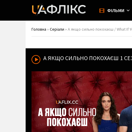
ФІЛЬМИ
Головна
»
Серіали
» А якщо сильно покохаєш / What If 
А ЯКЩО СИЛЬНО ПОКОХАЄШ
1 С