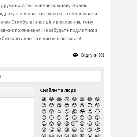
ої дружини. Атеш наймає покоївку. Новою
 відразу ж починає хитрувати та обманювати.
онах Стамбула і знає ціну виживання, тому
правжнє покликання. Не забудьте поділитися з
 безкоштовно та в високій hd якості!
Відгуки (0)
Смайли та люди
😀
😁
😂
🤣
😃
😄
😅
😆
😉
😊
😋
😎
😍
😘
🥰
😗
😙
😚
☺️
🙂
🤗
🤩
🤔
🤨
😐
😑
😶
🙄
😏
😣
😥
😮
🤐
😯
😪
😫
😴
😌
😛
😜
😝
🤤
😒
😓
😔
😕
🙃
🤑
😲
☹️
🙁
😖
😞
😟
😤
😢