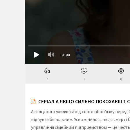
👍
🤣
😲
7
1
0
СЕРІАЛ А ЯКЩО СИЛЬНО ПОКОХАЄШ 1 
Атеш довго ухилявся від свого обов’язку перед
відчув себе вільним. Усе змінилося після смерт
управління сімейним підприємством — це честь.