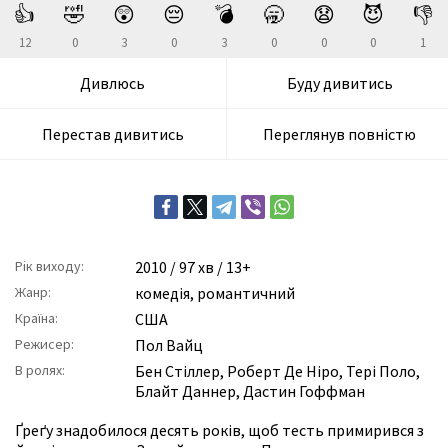
👍
🤣
😲
😔
💣
🥱
😧
😈
👎
12
0
3
0
3
0
0
0
1
Дивлюсь
Буду дивитись
Перестав дивитись
Переглянув повністю
Рік виходу:
2010
/ 97 хв / 13+
Жанр:
комедія
,
романтичний
Країна:
США
Режисер:
Пол Вайц
В ролях:
Бен Стіллер
,
Роберт Де Ніро
,
Тері Поло
,
Блайт Даннер
,
Дастин Гоффман
Ґреґу знадобилося десять років, щоб тесть примирився з