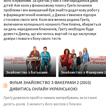
його існуванням. За цей час у них з Пем народилося двоє
дітей. Але коли у фінансовому плані у Ґреґа почалися
проблеми і він вимушений був знайти додаткову роботу
в фармацевтичній компанії, у Джека з'явилися підозри
стосовно свого зятя. Коли вся велика родина Ґреґа,
включаючи колишнього коханого Пем Кевіна, збирається
на день народження близнюків, Ґреґу необхідно буде
довести Джеку, що він чогось вартий та що заслуговує
довіри і поваги з боку свого тестя.
Знайомство з батьками
Знайомство з Факерами 1
ФІЛЬМ ЗНАЙОМСТВО З ФАКЕРАМИ 2 (2010)
ДИВИТИСЬ ОНЛАЙН УКРАЇНСЬКОЮ:
Ґреґу довелося пройти чимало випробувань за останні
десять років. З моменту його весілля з Пем він