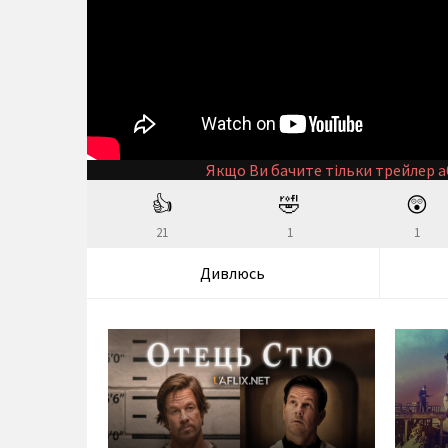
Якщо Ви бачите тільки трейлер а
👍
🤣
😲
21
1
1
Дивлюсь