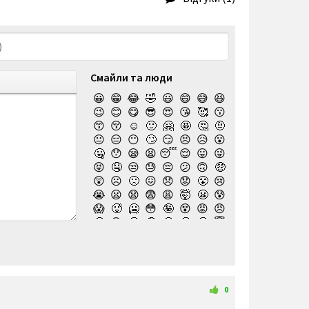
Смайли та люди
😀
😁
😂
🤣
😃
😄
😅
😆
😉
😊
😋
😎
😍
😘
🥰
😗
😙
😚
☺️
🙂
🤗
🤩
🤔
🤨
😐
😑
😶
🙄
😏
😣
😥
😮
🤐
😯
😪
😫
😴
😌
😛
😜
😝
🤤
😒
😓
😔
😕
🙃
🤑
😲
☹️
🙁
😖
😞
😟
😤
😢
😭
😦
😧
😨
😩
🤯
😬
😰
😱
🥵
🥶
😳
🤪
😵
😡
😠
🤬
😷
🤒
🤕
🤢
🤮
🤧
😇
🤠
🥳
🥴
🥺
🤥
🤫
🤭
🧐
🤓
😈
👿
🤡
👹
👺
💀
☠️
👻
👾
🤖
💩
😺
😸
😹
👽
😻
😼
😽
🙀
😿
😾
🙈
🙉
0
🙊
👶
🧒
👦
👧
🧑
👨
👩