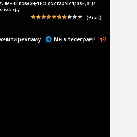
мушений повернутися до старої справи, а ця
о кар’єру.
(
9
гол.)
ючити рекламу
Ми в телеграм!