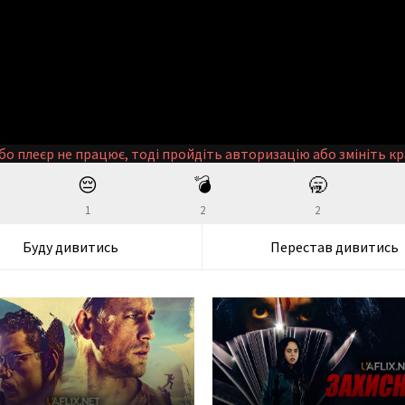
бо плеєр не працює, тоді пройдіть авторизацію або змініть кр
😔
💣
🥱
1
2
2
Буду дивитись
Перестав дивитись