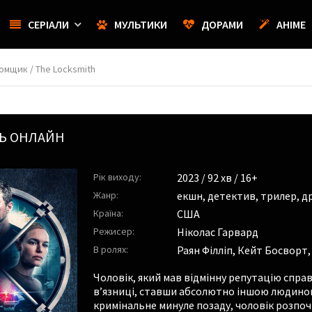
СЕРІАЛИ
МУЛЬТИКИ
ДОРАМИ
АНІМЕ
омщик / The Locksmith
Ь ОНЛАЙН
Рік виходу:
2023
/ 92 хв / 16+
Жанр:
екшн
,
детектив
,
трилер
,
д
Країна:
США
Режисер:
Ніколас Гарвард
В ролях:
Раян Філліп
,
Кейт Босворт
Чоловік, який мав відмінну репутацію спр
в’язниці, ставши абсолютно іншою людино
кримінальне минуле позаду, чоловік розпочи