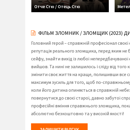
Отче Стю / Отець Стю
Мете
ФІЛЬМ ЗЛОМНИК / ЗЛОМЩИК (2023) 
Головний герой – справжній професіонал своєї 
репутація реального зломщика, перед яким не б
сейфу, знайти вихід із любої непередбачуваної с
вийшов. Та нині не залишилось і сліду від тог
змінити своє життя на краще, полишивши все с
максимум зусиль для того, щоб по-справжньому
коли його дитина опиняється в справжній небезп
повернутися до своєї старої, давно забутої спра
професійні вміння справжнього зломщика, пока
абсолютно безкоштовно та у високій якості!
ЗАЛИШИТИ ВІДГУК