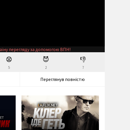
аїну перегляду за допомогою ВПН!
😧
😈
👎
5
2
7
Переглянув повністю