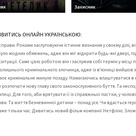
лик
Захисник
ДИВИТИСЬ ОНЛАЙН УКРАЇНСЬКОЮ:
справи. Роками заслуговуючи істинне визнання у своєму ділі, 
уло жодних обмежень, адже він міг відкрити будь-які двері, 
итуації. Саме цією роботою він і заслужив собі термін у місці 
о колишнього кримінального злочинця, адже із в’язниці вийшов 
воє кримінальне минуле позаду. Намагаючись влаштуватися в н
 розпочати нову главу свого законослухняного буття. Та несп
еці. Для того, аби врятувати її із справжньої пастки, у чолов
ви. Та життя безневинної дитини – понад усе. Чи вдасться геро
же тільки час. Дивитись новий фільм компанії Нетфлікс Злом