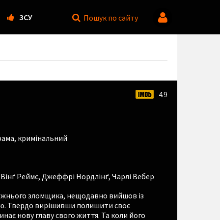
ЗСУ
Пошук
по сайту
4.9
рама
,
кримінальний
,
Вінґ Реймс
,
Джеффрі Нордлінґ
,
Чарлі Вебер
авжнього зломщика, нещодавно вийшов із
ю. Твердо вирішивши полишити своє
нає нову главу свого життя. Та коли його