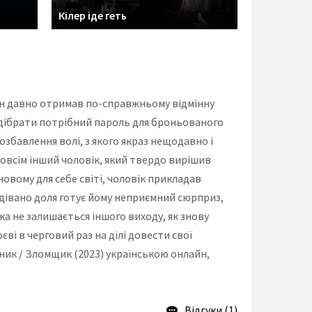
Кілер іде геть
він давно отримав по-справжньому відмінну
підібрати потрібний пароль для броньованого
позбавлення волі, з якого якраз нещодавно і
зовсім інший чоловік, який твердо вирішив
овому для себе світі, чоловік прикладав
одівано доля готує йому неприємний сюрприз,
іка не залишається іншого виходу, як знову
єві в черговий раз на ділі довести свої
ник / Зломщик (2023) українською онлайн,
Відгуки (1)