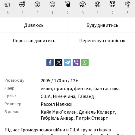
👍
🤣
😲
😔
💣
🥱
😧
😈
👎
6
1
0
1
2
3
1
2
5
Дивлюсь
Буду дивитись
Перестав дивитись
Переглянув повністю
Рік виходу:
2005
/ 170 хв / 12+
Жанр:
екшн
,
пригоди
,
фентезі
,
фантастика
Країна:
США, Німеччина, Таїланд
Режисер:
Рассел Малкехі
В ролях:
Кайл МакЛоклен
,
Даніель Келверт
,
Габріель Анвар
,
Патрік Стюарт
Під час Громадянської війни в США група втікачів