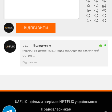
😗
😙
😚
високій якості!
☺️
🙂
🤗
🤩
🤔
🤨
😐
😑
😶
🙄
😏
😣
😥
😮
🤐
ВІДПРАВИТИ
😯
😪
😫
😴
😌
😛
😜
😝
🤤
dgp
Відвідувачі
😒
😓
😔
0
17 квітня 2026 22:01
перестав дивитись...гидка пародія на таємничий
😕
🙃
🤑
острів...
😲
☹️
🙁
😖
😞
😟
Відповісти
😤
😢
😭
😦
😧
😨
😩
🤯
😬
😰
😱
🥵
🥶
😳
🤪
😵
😡
😠
🤬
😷
🤒
🤕
🤢
🤮
UAFLIX - фільми і серіали NETFLIX українською
🤧
😇
🤠
Правовласникам
🥳
🥴
🥺