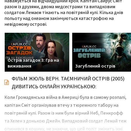
наважується на відчайдушний крок. Капітан Сайрус Сміт
разом із друзями, двома медсестрами та випадковим
солдатом Лемаєм тікають на повітряній кулі. Кілька днів
польоту над океаном закінчуються катастрофою на
невідомому острові.
Острів загадок 3: Гра на
виживання
Загублений острів
ФІЛЬМ ЖЮЛЬ ВЕРН. ТАЄМНИЧИЙ ОСТРІВ (2005)
ДИВИТИСЬ ОНЛАЙН УКРАЇНСЬКОЮ:
Коли Громадянська війна в Америці була в самому розпалі,
капітан Сміт організував втечу з тюремного табору на
повітряній кулі. Разом із ним були вірний Неб, Пенкрофф
та Хелен з донькою Джейн. Випадковий солдат Лемай теж
опинився в кошику, не знаючи, що цей політ змінить їхні