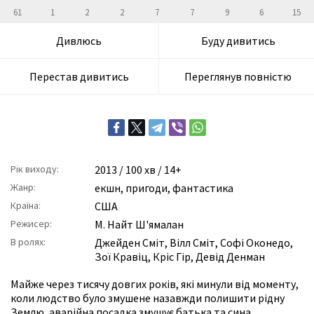
61
1
2
2
7
7
9
6
15
Дивлюсь
Буду дивитись
Перестав дивитись
Переглянув повністю
Рік виходу:
2013
/ 100 хв / 14+
Жанр:
екшн
,
пригоди
,
фантастика
Країна:
США
Режисер:
М. Найт Ш'ямалан
В ролях:
Джейден Сміт
,
Вілл Сміт
,
Софі Оконедо
,
Зої Кравіц
,
Кріс Гір
,
Девід Денман
Майже через тисячу довгих років, які минули від моменту,
коли людство було змушене назавжди полишити рідну
Землю, аварійна посадка змушує батька та сина