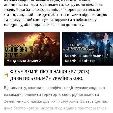
опинитися на території планети, котру вони ніколи не
знали. Поки батько з останніх сил бореться за власне
життя, син, який завжди мріяв стати таким відважним, як
тато, змушений самотужки вирушити в небезпечну
мандрівку, аби подати сигнал про допомогу.
Космічні чистильники /
Мандрівна Земля 2
Космічні сміттярі
ФІЛЬМ ЗЕМЛЯ ПІСЛЯ НАШОЇ ЕРИ (2013)
ДИВИТИСЬ ОНЛАЙН УКРАЇНСЬКОЮ:
Від моменту, коли катастрофічні події змусили людство
назавжди полишити територію своєї рідної планети
Земля, минуло майже довгих тисячу років. За весь цей час
дуже багато чого змінилося. Люди давно пристосувалися