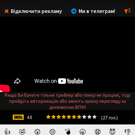
Відключити рекламу
Ми в телеграм!
Якщо Ви бачите тільки трейлер або плеєр не працює, тоді
пройдіть авторизацію або змініть країну перегляду за
допомогою ВПН!
(
27
гол.)
4.8
👍
🤣
😲
😔
💣
🥱
😧
😈
👎