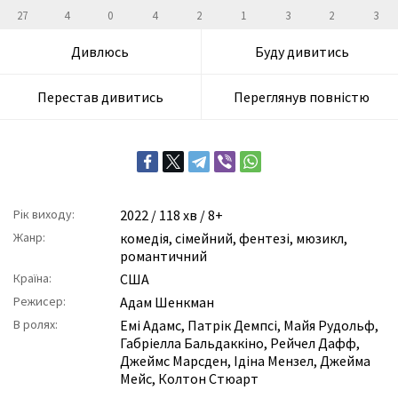
27
4
0
4
2
1
3
2
3
Дивлюсь
Буду дивитись
Перестав дивитись
Переглянув повністю
Рік виходу:
2022
/ 118 хв / 8+
Жанр:
комедія
,
сімейний
,
фентезі
,
мюзикл
,
романтичний
Країна:
США
Режисер:
Адам Шенкман
В ролях:
Емі Адамс
,
Патрік Демпсі
,
Майя Рудольф
,
Габріелла Бальдаккіно
,
Рейчел Дафф
,
Джеймс Марсден
,
Ідіна Мензел
,
Джейма
Мейс
,
Колтон Стюарт