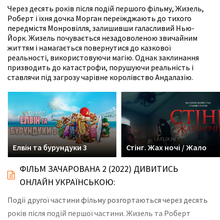
Через десять років після подій першого фільму, Жизель,
Роберт і їхня дочка Морган переїжджають до тихого
передмістя Монровілля, залишивши галасливий Нью-
Йорк. Жизель почувається незадоволеною звичайним
життям і намагається повернутися до казкової
реальності, використовуючи магію. Однак заклинання
призводить до катастрофи, порушуючи реальність і
ставлячи під загрозу чарівне королівство Андалазію.
Елвін та бурундуки 3
Стінг. Жах ночі / Жало
ФІЛЬМ ЗАЧАРОВАНА 2 (2022) ДИВИТИСЬ
ОНЛАЙН УКРАЇНСЬКОЮ:
Події другої частини фільму розгортаються через десять
років після подій першої частини. Жизель та Роберт