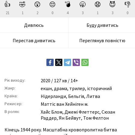
👍
🤣
😲
😔
💣
🥱
😧
😈
👎
21
1
2
0
4
3
1
3
0
Дивлюсь
Буду дивитись
Перестав дивитись
Переглянув повністю
Рік виходу:
2020
/ 127 хв / 14+
Жанр:
екшн
,
драма
,
трилер
,
історичний
Країна:
Нідерланди, Бельгія, Литва
Режисер:
Маттіс ван Хейніген м.
В ролях:
Хайс Блом
,
Джемі Флеттерс
,
Сюзан
Раддер
,
Ян Бейвут
,
Том Фелтон
Кінець 1944 року. Масштабна кровопролитна битва