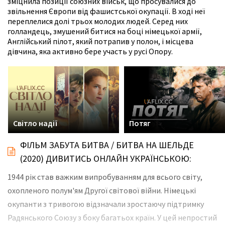
зміцнила позиції союзних військ, що просувалися до
звільнення Європи від фашистської окупації. В ході неї
переплелися долі трьох молодих людей. Серед них
голландець, змушений битися на боці німецької армії,
Англійський пілот, який потрапив у полон, і місцева
дівчина, яка активно бере участь у русі Опору.
Світло надії
Потяг
ФІЛЬМ ЗАБУТА БИТВА / БИТВА НА ШЕЛЬДЕ
(2020) ДИВИТИСЬ ОНЛАЙН УКРАЇНСЬКОЮ:
1944 рік став важким випробуванням для всього світу,
охопленого полум'ям Другої світової війни. Німецькі
окупанти з тривогою відзначали зростаючу підтримку
Радянського Союзу з боку багатьох країн. У цей непростий