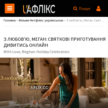
Пошук
Головна
»
Фільми Нетфлікс українською
» З любовʼю, Меган: Святкові приготування / With Love, Meghan: Holiday Celebration
З ЛЮБОВʼЮ, МЕГАН: СВЯТКОВІ ПРИГОТУВАННЯ
ДИВИТИСЬ ОНЛАЙН
With Love, Meghan: Holiday Celebration