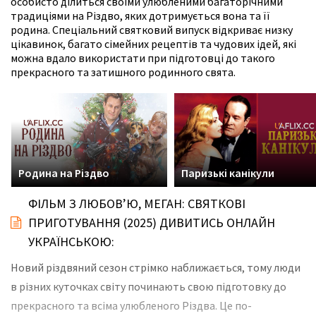
особисто ділиться своїми улюбленими багаторічними
традиціями на Різдво, яких дотримується вона та її
родина. Спеціальний святковий випуск відкриває низку
цікавинок, багато сімейних рецептів та чудових ідей, які
можна вдало використати при підготовці до такого
прекрасного та затишного родинного свята.
Родина на Різдво
Паризькі канікули
ФІЛЬМ З ЛЮБОВʼЮ, МЕГАН: СВЯТКОВІ
ПРИГОТУВАННЯ (2025) ДИВИТИСЬ ОНЛАЙН
УКРАЇНСЬКОЮ:
Новий різдвяний сезон стрімко наближається, тому люди
в різних куточках світу починають свою підготовку до
прекрасного та всіма улюбленого Різдва. Це по-