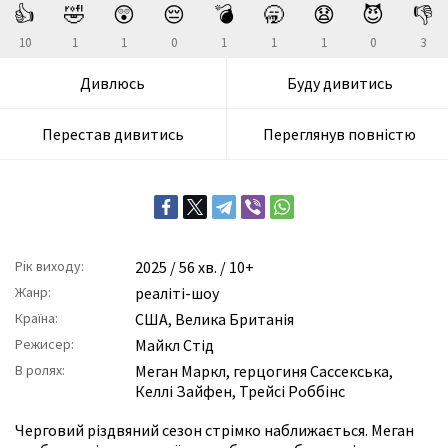
👍
🤣
😲
😔
💣
🥱
😧
😈
👎
10
1
1
0
1
1
1
0
3
Дивлюсь
Буду дивитись
Перестав дивитись
Переглянув повністю
Рік виходу:
2025
/ 56 хв. / 10+
Жанр:
реаліті-шоу
Країна:
США, Велика Британія
Режисер:
Майкл Стід
В ролях:
Меган Маркл
,
герцогиня Сассекська
,
Келлі Зайфен
,
Трейсі Роббінс
Черговий різдвяний сезон стрімко наближається. Меган