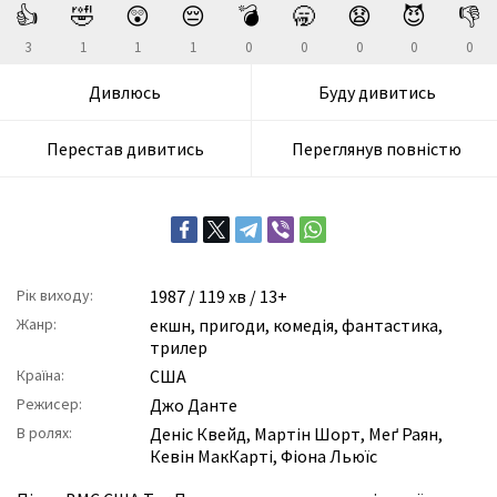
👍
🤣
😲
😔
💣
🥱
😧
😈
👎
3
1
1
1
0
0
0
0
0
Дивлюсь
Буду дивитись
Перестав дивитись
Переглянув повністю
Рік виходу:
1987
/ 119 хв / 13+
Жанр:
екшн
,
пригоди
,
комедія
,
фантастика
,
трилер
Країна:
США
Режисер:
Джо Данте
В ролях:
Деніс Квейд
,
Мартін Шорт
,
Меґ Раян
,
Кевін МакКарті
,
Фіона Льюїс