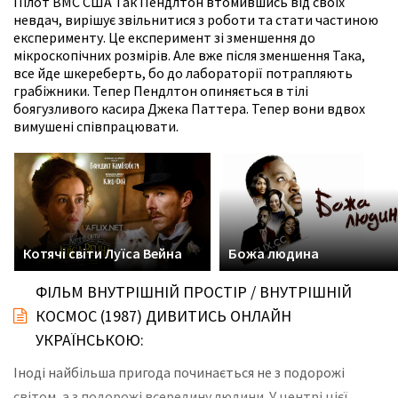
Пілот ВМС США Так Пендлтон втомившись від своїх
невдач, вирішує звільнитися з роботи та стати частиною
експерименту. Це експеримент зі зменшення до
мікроскопічних розмірів. Але вже після зменшення Така,
все йде шкереберть, бо до лабораторії потрапляють
грабіжники. Тепер Пендлтон опиняється в тілі
боягузливого касира Джека Паттера. Тепер вони вдвох
вимушені співпрацювати.
Котячі світи Луїса Вейна
Божа людина
ФІЛЬМ ВНУТРІШНІЙ ПРОСТІР / ВНУТРІШНІЙ
КОСМОС (1987) ДИВИТИСЬ ОНЛАЙН
УКРАЇНСЬКОЮ:
Іноді найбільша пригода починається не з подорожі
світом, а з подорожі всередину людини. У центрі цієї