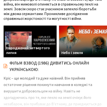
війна, він мимоволі опиняється в справжньому пеклі на
землі. Зовсім скоро стає учасником запеклої боротьби
між двома сержантами. Проникливе дослідження
справжньої жорстокості та могутності війни.
Народжений четвертого
липня
Небо і земля
ФІЛЬМ ВЗВОД (1986) ДИВИТИСЬ ОНЛАЙН
УКРАЇНСЬКОЮ:
Кріс – ще молодий та дуже наївний. Він прийняв
остаточне рішення покинути навчання в коледжі та
вирушити добровольцем на війну. Навіть не
здогадуючись про те, яке пекло на землі очікує його
незабаром, він прибуває до В’єтнаму, де приєднується до