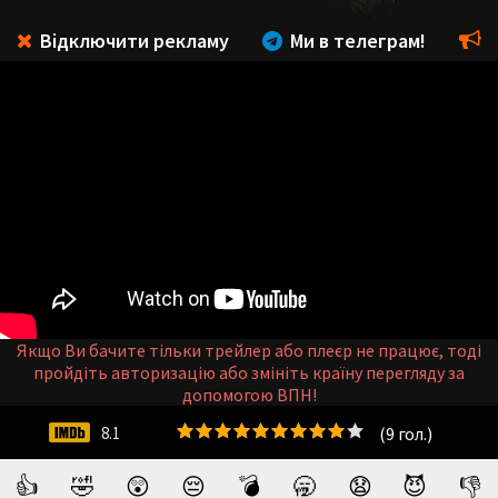
Відключити рекламу
Ми в телеграм!
Якщо Ви бачите тільки трейлер або плеєр не працює, тоді
пройдіть авторизацію або змініть країну перегляду за
допомогою ВПН!
(
9
гол.)
8.1
👍
🤣
😲
😔
💣
🥱
😧
😈
👎