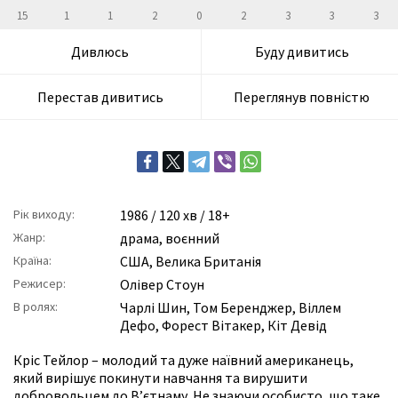
15
1
1
2
0
2
3
3
3
Дивлюсь
Буду дивитись
Перестав дивитись
Переглянув повністю
Рік виходу:
1986
/ 120 хв / 18+
Жанр:
драма
,
воєнний
Країна:
США, Велика Британія
Режисер:
Олівер Стоун
В ролях:
Чарлі Шин
,
Том Беренджер
,
Віллем
Дефо
,
Форест Вітакер
,
Кіт Девід
Кріс Тейлор – молодий та дуже наївний американець,
який вирішує покинути навчання та вирушити
добровольцем до В’єтнаму. Не знаючи особисто, що таке