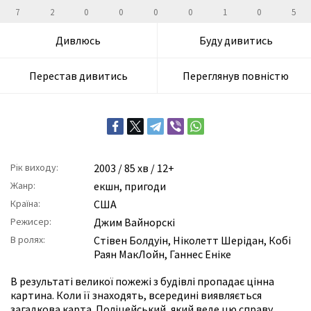
7
2
0
0
0
0
1
0
5
Дивлюсь
Буду дивитись
Перестав дивитись
Переглянув повністю
Рік виходу:
2003
/ 85 хв / 12+
Жанр:
екшн
,
пригоди
Країна:
США
Режисер:
Джим Вайнорскі
В ролях:
Стівен Болдуін
,
Ніколетт Шерідан
,
Кобі
Раян МакЛойн
,
Ганнес Еніке
В результаті великої пожежі з будівлі пропадає цінна
картина. Коли її знаходять, всередині виявляється
загадкова карта. Поліцейський, який веде цю справу,