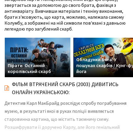
звертається за допомогою до свого брата, фахівця з
антикваріату. Вивчивши матеріали і техніку виконання,
брати з'ясовують, що карта, можливо, належала самому
Колумбу, а зображені на ній символи пов'язані з давньою
легендою про загублений скарб.
Обладунки Бога: У
Пірати: Останній
пошуках скарбів / Кунг-ф
королівський скарб
йога
ФІЛЬМ ВТРАЧЕНИЙ СКАРБ (2003) ДИВИТИСЬ
ОНЛАЙН УКРАЇНСЬКОЮ:
Детектив Карл МакБрайд розслідує спробу пограбування
музею, в результаті якої в руках поліції виявляється
старовинна картина, що містить таємничу схему.
Розшифрувати її доручено Карлу, але його геніальний