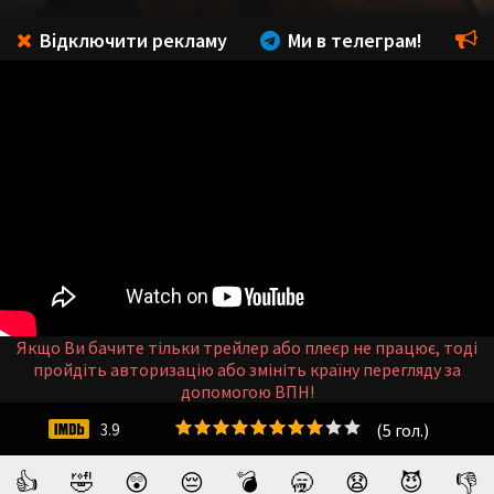
Відключити рекламу
Ми в телеграм!
Якщо Ви бачите тільки трейлер або плеєр не працює, тоді
пройдіть авторизацію або змініть країну перегляду за
допомогою ВПН!
(
5
гол.)
3.9
👍
🤣
😲
😔
💣
🥱
😧
😈
👎