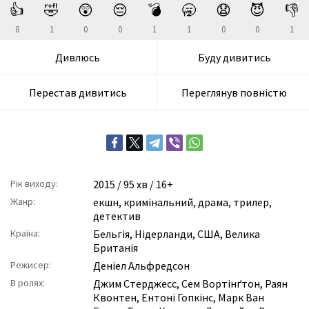
👍
🤣
😲
😔
💣
🥱
😧
😈
👎
8
1
0
0
1
1
0
0
1
Дивлюсь
Буду дивитись
Перестав дивитись
Переглянув повністю
Рік виходу:
2015
/ 95 хв / 16+
Жанр:
екшн
,
кримінальний
,
драма
,
трилер
,
детектив
Країна:
Бельгія, Нідерланди, США, Велика
Британія
Режисер:
Деніел Альфредсон
В ролях:
Джим Стерджесс
,
Сем Вортінґтон
,
Раян
Квонтен
,
Ентоні Гопкінс
,
Марк Ван