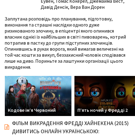
Еувен
,
Томас Кокерел
,
Джемайма Вест
,
Давід Денсік
,
Вера Ван Дорен
Заплутана розповідь про планування, підготовку,
виконання та страшні наслідки одного дуже
ризикованого злочину, в епіцентрі якого опинився
власник однієї із найбільших в світі пивоварень, котрий
потрапив в пастку до групи підступних злочинців.
Опинившись в руках ворога, який вимагав величезні на
той час кошти за викуп, беззахисний чоловік сподівався
лише на диво. Пориньте за лаштунки організації цього
викрадення.
Кодове ім’я Червоний
Пʼять ночей у Фредді 2
ФІЛЬМ ВИКРАДЕННЯ ФРЕДДІ ХАЙНЕКЕНА (2015)
ДИВИТИСЬ ОНЛАЙН УКРАЇНСЬКОЮ: