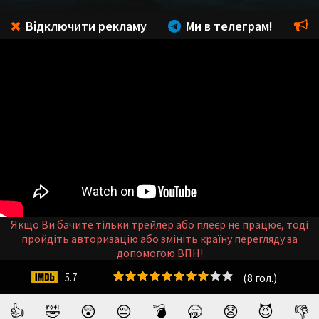
Відключити рекламу
Ми в телеграм!
Якщо Ви бачите тільки трейлер або плеєр не працює, тоді
пройдіть авторизацію або змініть країну перегляду за
допомогою ВПН!
(
8
гол.)
5.7
👍
🤣
😲
😔
💣
🥱
😧
😈
👎