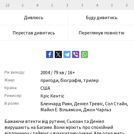
12
2
4
1
3
3
4
3
2
Дивлюсь
Буду дивитись
Перестав дивитись
Переглянув повністю
Рік виходу:
2004
/ 79 хв / 16+
Жанр:
пригоди
,
біографія
,
трилер
Країна:
США
Режисер:
Кріс Кентіс
В ролях:
Бленчард Раян
,
Деніел Тревіс
,
Сол Стайн
,
Майкл Е. Вільямсон
,
Джон Чарльз
Бажаючи втекти від рутини, Сьюзан та Деніел
вирушають на Багами. Вони мріють про спокійний
відпочинок і дайвінг у відкритому океані. Але одна мить