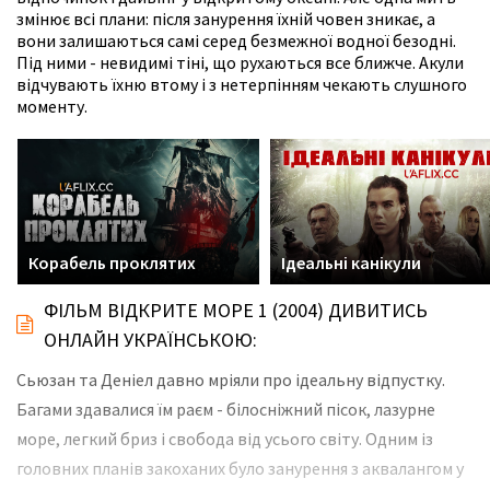
змінює всі плани: після занурення їхній човен зникає, а
вони залишаються самі серед безмежної водної безодні.
Під ними - невидимі тіні, що рухаються все ближче. Акули
відчувають їхню втому і з нетерпінням чекають слушного
моменту.
Корабель проклятих
Ідеальні канікули
ФІЛЬМ ВІДКРИТЕ МОРЕ 1 (2004) ДИВИТИСЬ
ОНЛАЙН УКРАЇНСЬКОЮ:
Сьюзан та Деніел давно мріяли про ідеальну відпустку.
Багами здавалися їм раєм - білосніжний пісок, лазурне
море, легкий бриз і свобода від усього світу. Одним із
головних планів закоханих було занурення з аквалангом у