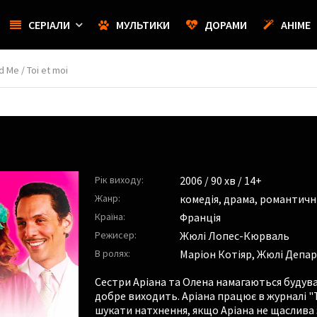
СЕРІАЛИ
МУЛЬТИКИ
ДОРАМИ
АНІМЕ
nd Me / Toi et moi
Рік виходу:
2006
/ 90 хв / 14+
Жанр:
комедія
,
драма
,
романтичн
Країна:
Франція
Режисер:
Жюлі Лопес-Кюрваль
В ролях:
Маріон Котіяр
,
Жюлі Депар
Сестри Аріана та Олена намагаються будуват
добре виходить. Аріана працює в журналі "Ти
шукати натхнення, якщо Аріана не щаслива з