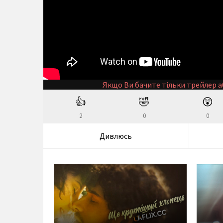
Якщо Ви бачите тільки трейлер а
👍
🤣
😲
2
0
0
Дивлюсь