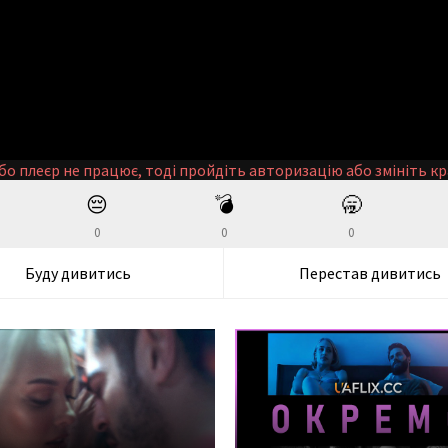
бо плеєр не працює, тоді пройдіть авторизацію або змініть кр
😔
💣
🥱
0
0
0
Буду дивитись
Перестав дивитись