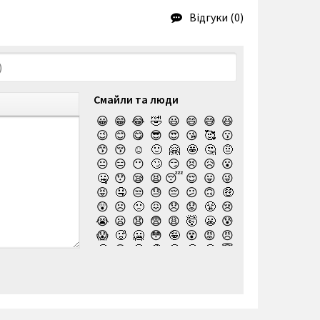
Відгуки (0)
Смайли та люди
😀
😁
😂
🤣
😃
😄
😅
😆
😉
😊
😋
😎
😍
😘
🥰
😗
😙
😚
☺️
🙂
🤗
🤩
🤔
🤨
😐
😑
😶
🙄
😏
😣
😥
😮
🤐
😯
😪
😫
😴
😌
😛
😜
😝
🤤
😒
😓
😔
😕
🙃
🤑
😲
☹️
🙁
😖
😞
😟
😤
😢
😭
😦
😧
😨
😩
🤯
😬
😰
😱
🥵
🥶
😳
🤪
😵
😡
😠
🤬
😷
🤒
🤕
🤢
🤮
🤧
😇
🤠
🥳
🥴
🥺
🤥
🤫
🤭
🧐
🤓
😈
👿
🤡
👹
👺
💀
☠️
👻
👾
🤖
💩
😺
😸
😹
👽
😻
😼
😽
🙀
😿
😾
🙈
🙉