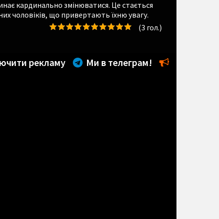
инає кардинально змінюватися. Це стається
них чоловіків, що привертають їхню увагу.
(
3
гол.)
ючити рекламу
Ми в телеграм!