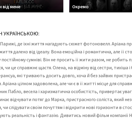
и від мене
Окремо
ЙН УКРАЇНСЬКОЮ:
 Парижі, де їхні життя нагадують сюжет фотоновелл. Аріана пр
 життя далеко від ідеалу. Вона емоційна і романтична, але її с
у постійному сумніві. Він не просить її жити разом, не робить 
 чи це справжнє щастя. Олена, на відміну від сестри, тихіша і
и з Франсуа, які тривають досить довго, хоча й без зайвих прис
Аріана цілком задоволена, але чи є в її житті місце для справ
ник Пабло, весела і харизматична особистість, привертає уваг
нає відчувати потяг до Марка, пристрасного соліста, який нез
и слідувати своїм почуттям і відкрити нові горизонти в стосун
ють реальність і фантазію. Дивитись новий фільм компанії Нет