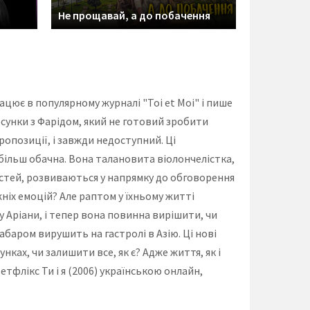
Не прощавай, а до побачення
ацює в популярному журналі "Toi et Moi" і пише
тосунки з Фарідом, який не готовий зробити
пропозиції, і завжди недоступний. Ці
 більш обачна. Вона талановита віолончелістка,
трастей, розвиваються у напрямку до обговорення
жніх емоцій? Але раптом у їхньому житті
у Аріани, і тепер вона повинна вирішити, чи
абаром вирушить на гастролі в Азію. Ці нові
ках, чи залишити все, як є? Адже життя, як і
флікс Ти і я (2006) українською онлайн,