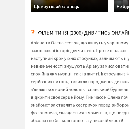
строфи
Ще крутіший хлопець
Не йд
ФІЛЬМ ТИ І Я (2006) ДИВИТИСЬ ОНЛА
Аріана та Олена сестри, що живуть у чарівному
захоплюючі історії для читачів. Проте її власне
наступний крок у їхніх стосунках, залишають її 
невизначеності змушують Аріану замислюватися,
спокійна як у музиці, так і в житті. Її стосунк
серйозних питань, таких як народження дитини. 
з’являється новий чоловік. Іспанський будівель
відкрити своє серце йому. Тим часом Олена почи
знайомства ставлять сестричок перед вибором, ч
фотоновела, складається з моментів, що поєдну
абсолютно безкоштовно та у високій якості!