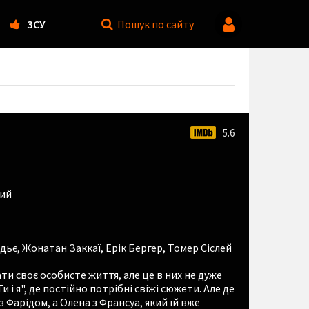
ЗСУ
Пошук
по сайту
5.6
ий
дьє
,
Жонатан Заккаї
,
Ерік Бергер
,
Томер Сіслей
и своє особисте життя, але це в них не дуже
 і я", де постійно потрібні свіжі сюжети. Але де
 Фарідом, а Олена з Франсуа, який їй вже