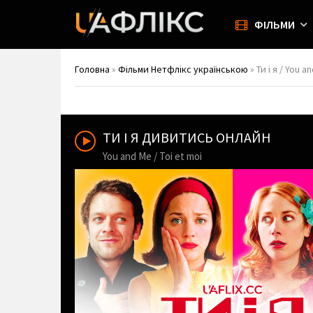
ФІЛЬМИ
Головна
»
Фільми Нетфлікс українською
» Ти і я / You a
ТИ І Я ДИВИТИСЬ ОНЛАЙН
You and Me / Toi et moi