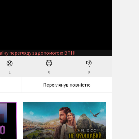
аїну перегляду за допомогою ВПН!
😧
😈
👎
1
0
0
Переглянув повністю