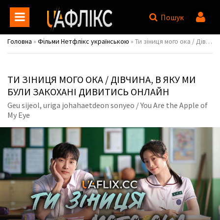
Пошук
Головна
»
Фільми Нетфлікс українською
» Ти зіниця мого ока / Дівчина, в яку ми були закохані / Geu sijeol, uriga johahaetdeon sonyeo / You Are the Apple of My Eye
ТИ ЗІНИЦЯ МОГО ОКА / ДІВЧИНА, В ЯКУ МИ
БУЛИ ЗАКОХАНІ ДИВИТИСЬ ОНЛАЙН
Geu sijeol, uriga johahaetdeon sonyeo / You Are the Apple of
My Eye