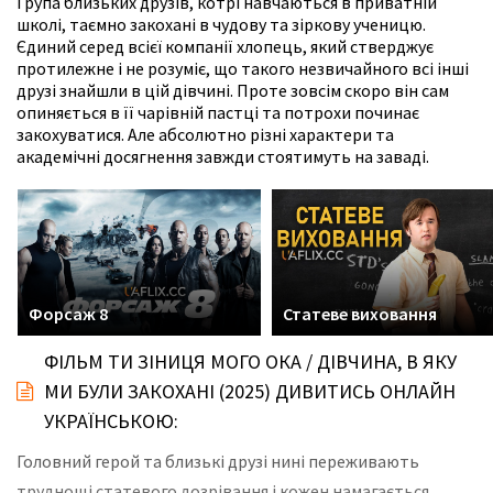
Група близьких друзів, котрі навчаються в приватній
школі, таємно закохані в чудову та зіркову ученицю.
Єдиний серед всієї компанії хлопець, який стверджує
протилежне і не розуміє, що такого незвичайного всі інші
друзі знайшли в цій дівчині. Проте зовсім скоро він сам
опиняється в її чарівній пастці та потрохи починає
закохуватися. Але абсолютно різні характери та
академічні досягнення завжди стоятимуть на заваді.
Форсаж 8
Статеве виховання
ФІЛЬМ ТИ ЗІНИЦЯ МОГО ОКА / ДІВЧИНА, В ЯКУ
МИ БУЛИ ЗАКОХАНІ (2025) ДИВИТИСЬ ОНЛАЙН
УКРАЇНСЬКОЮ:
Головний герой та близькі друзі нині переживають
труднощі статевого дозрівання і кожен намагається