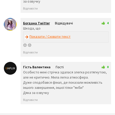
😵
😡
😠
за озвучку
🤬
😷
🤒
Відповісти
🤕
🤢
🤮
🤧
😇
🤠
🥳
🥴
🥺
Богдана Twitter
Відвідувачі
4
🤥
🤫
🤭
2 жовтня 2025 15:59
Шкода, що
🧐
🤓
😈
👿
🤡
👹
Показати / Сховати текст
👺
💀
☠️
😔 😒
👻
👾
👽
Відповісти
🤖
💩
😺
😸
😹
😻
😼
😽
🙀
Гість Валентина
Гості
0
😿
😾
🙈
24 листопада 2025 23:52
Особисто мені стрічка здалася злегка розтягнутою,
🙉
🙊
👶
але не критично. Мила легка атмосфера.
🧒
👦
👧
Дуже сподобався фінал, де показали можливість
🧑
👨
👩
іншого завершення, іншої гілки "якби"
🧓
👴
👵
Дяка за озвучку
👨‍🎓
👨‍⚕️
👩‍⚕️
Відповісти
👩‍🎓
👨‍🏫
👩‍🏫
👨‍🌾
👨‍⚖️
👩‍⚖️
👩‍🌾
👨‍🍳
👩‍🍳