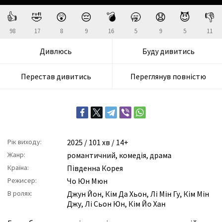
👍
🤣
😲
😔
💣
🥱
😧
😈
👎
98
17
8
9
16
5
9
5
11
Дивлюсь
Буду дивитись
Перестав дивитись
Переглянув повністю
Рік виходу:
2025
/ 101 хв / 14+
Жанр:
романтичний
,
комедія
,
драма
Країна:
Південна Корея
Режисер:
Чо Юн Мюн
В ролях:
Джун Йон
,
Кім Да Хьон
,
Лі Мін Гу
,
Кім Мін
Джу
,
Лі Сьон Юн
,
Кім Йо Хан