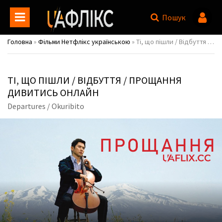
Пошук
Головна
»
Фільми Нетфлікс українською
» Ті, що пішли / Відбуття / Прощання / Departures / Okuribito
ТІ, ЩО ПІШЛИ / ВІДБУТТЯ / ПРОЩАННЯ
ДИВИТИСЬ ОНЛАЙН
Departures / Okuribito