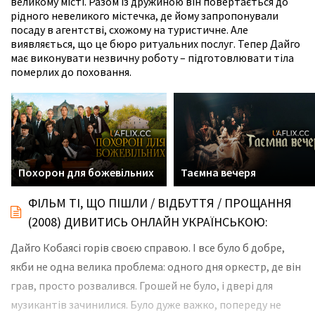
великому місті. Разом із дружиною він повертається до
рідного невеликого містечка, де йому запропонували
посаду в агентстві, схожому на туристичне. Але
виявляється, що це бюро ритуальних послуг. Тепер Дайго
має виконувати незвичну роботу – підготовлювати тіла
померлих до поховання.
Похорон для божевільних
Таємна вечеря
ФІЛЬМ ТІ, ЩО ПІШЛИ / ВІДБУТТЯ / ПРОЩАННЯ
(2008) ДИВИТИСЬ ОНЛАЙН УКРАЇНСЬКОЮ:
Дайго Кобаясі горів своєю справою. І все було б добре,
якби не одна велика проблема: одного дня оркестр, де він
грав, просто розвалився. Грошей не було, і двері для
музикантів зачинилися. Було дуже важко, попереду не