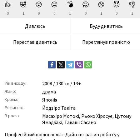
👍
🤣
😲
😔
💣
🥱
😧
😈
👎
9
1
0
0
1
0
1
0
1
Дивлюсь
Буду дивитись
Перестав дивитись
Переглянув повністю
Рік виходу:
2008
/ 130 хв / 13+
Жанр:
драма
Країна:
Японія
Режисер:
Йодзіро Такіта
В ролях:
Масахіро Мотокі
,
Рьоко Хіросуе
,
Цутому
Ямадзакі
,
Такаші Сасано
Професійний віолончеліст Дайго втратив роботу у