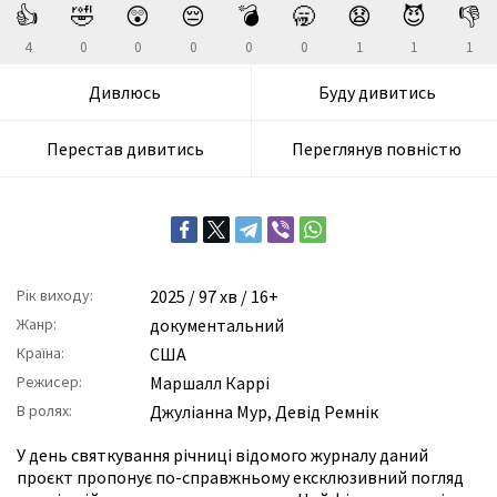
👍
🤣
😲
😔
💣
🥱
😧
😈
👎
4
0
0
0
0
0
1
1
1
Дивлюсь
Буду дивитись
Перестав дивитись
Переглянув повністю
Рік виходу:
2025
/ 97 хв / 16+
Жанр:
документальний
Країна:
США
Режисер:
Маршалл Каррі
В ролях:
Джуліанна Мур
,
Девід Ремнік
У день святкування річниці відомого журналу даний
проєкт пропонує по-справжньому ексклюзивний погляд