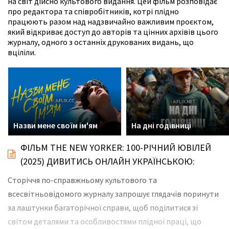
на світ дійсно культового видання. Цей фільм розповідає
про редактора та співробітників, котрі плідно
працюють разом над надзвичайно важливим проєктом,
який відкриває доступ до авторів та цінних архівів цього
журналу, одного з останніх друкованих видань, що
вціліли.
Назви мене своїм ім'ям
На дні годівниці
ФІЛЬМ THE NEW YORKER: 100-РІЧНИЙ ЮВІЛЕЙ
(2025) ДИВИТИСЬ ОНЛАЙН УКРАЇНСЬКОЮ:
Сторіччя по-справжньому культового та
всесвітньовідомого журналу запрошує глядачів поринути
за лаштунки багаторічної справи, щоб поділитися зі
світом деталями та особливостями плідної праці, що