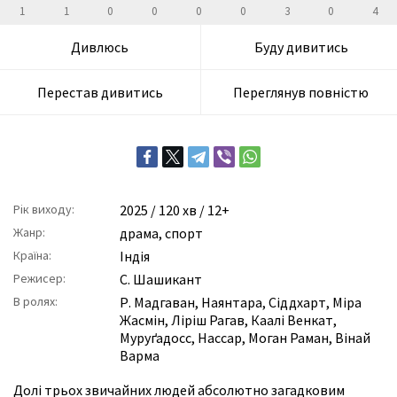
1
1
0
0
0
0
3
0
4
Дивлюсь
Буду дивитись
Перестав дивитись
Переглянув повністю
Рік виходу:
2025
/ 120 хв / 12+
Жанр:
драма
,
спорт
Країна:
Індія
Режисер:
С. Шашикант
В ролях:
Р. Мадгаван
,
Наянтара
,
Сіддхарт
,
Міра
Жасмін
,
Ліріш Рагав
,
Каалі Венкат
,
Муруґадосс
,
Нассар
,
Моган Раман
,
Вінай
Варма
Долі трьох звичайних людей абсолютно загадковим