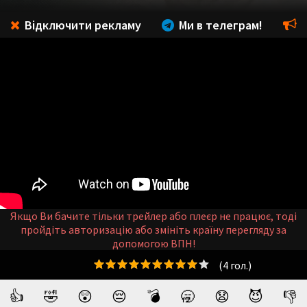
Відключити рекламу
Ми в телеграм!
Якщо Ви бачите тільки трейлер або плеєр не працює, тоді
пройдіть авторизацію або змініть країну перегляду за
допомогою ВПН!
(
4
гол.)
👍
🤣
😲
😔
💣
🥱
😧
😈
👎