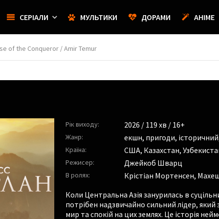
СЕРІАЛИ
МУЛЬТИКИ
ДОРАМИ
АНІМЕ
se of the Conqueror / Amir Temur
Рік виходу:
2026
/ 119 хв / 16+
Жанр:
екшн
,
пригоди
,
історичний
Країна:
США, Казахстан, Узбекиста
Режисер:
Джейкоб Шварц
В ролях:
Крістіан Мортенсен
,
Махеш
Коли Центральна Азія занурилась в суцільни
потрібен надзвичайно сильний лідер, який
мир та спокій на цих землях. Це історія не