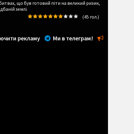
битвах, що був готовий піти на великий ризик,
дбаній землі.
(
45
гол.)
ючити рекламу
Ми в телеграм!