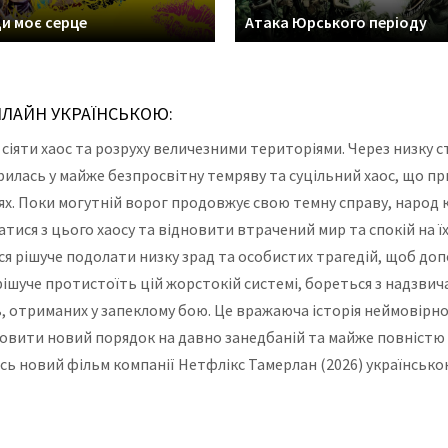
и моє серце
Атака Юрського періоду
НЛАЙН УКРАЇНСЬКОЮ:
сіяти хаос та розруху величезними територіями. Через низку с
рилась у майже безпросвітну темряву та суцільний хаос, що п
ях. Поки могутній ворог продовжує свою темну справу, народ
атися з цього хаосу та відновити втрачений мир та спокій на їх
ся рішуче подолати низку зрад та особистих трагедій, щоб до
рішуче протистоїть цій жорстокій системі, бореться з надзви
 отриманих у запеклому бою. Це вражаюча історія неймовірног
новити новий порядок на давно занедбаній та майже повністю 
сь новий фільм компанії Нетфлікс Тамерлан (2026) українськ