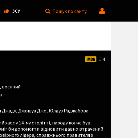
ЗСУ
Пошук
по сайту
5.4
,
воєнний
н
 Джаду
,
Джошуа Джо
,
Юлдуз Раджабова
й хаос у 14-му столітті, народу конче був
 зміг би допомогти відновити давно втрачений
ймовірного лідера, справжнього правителя з