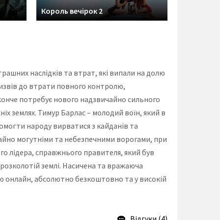
Король вечірок 2
трашних наслідків та втрат, які випали на долю
ризвів до втрати повного контролю,
 конче потребує нового надзвичайно сильного
ніх землях. Тимур Барлас – молодий воїн, який в
помогти народу вирватися з кайданів та
чайно могутніми та небезпечними ворогами, при
о лідера, справжнього правителя, який був
розколотій землі. Насичена та вражаюча
ою онлайн, абсолютно безкоштовно та у високій
Відгуки (4)