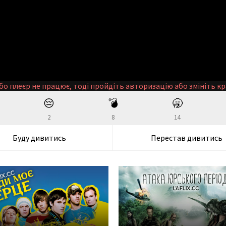
бо плеєр не працює, тоді пройдіть авторизацію або змініть кр
😔
💣
🥱
2
8
14
Буду дивитись
Перестав дивитись