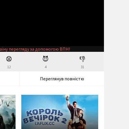
аїну перегляду за допомогою ВПН!
😧
😈
👎
12
4
31
Переглянув повністю