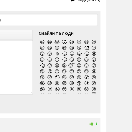
Смайли та люди
😀
😁
😂
🤣
😃
😄
😅
😆
😉
😊
😋
😎
😍
😘
🥰
😗
😙
😚
☺️
🙂
🤗
🤩
🤔
🤨
😐
😑
😶
🙄
😏
😣
😥
😮
🤐
😯
😪
😫
😴
😌
😛
😜
😝
🤤
😒
😓
😔
😕
🙃
🤑
😲
☹️
🙁
😖
😞
😟
😤
😢
😭
😦
😧
😨
😩
🤯
😬
😰
😱
🥵
🥶
😳
🤪
😵
😡
😠
🤬
😷
🤒
🤕
🤢
🤮
🤧
😇
🤠
🥳
🥴
🥺
🤥
🤫
🤭
🧐
🤓
😈
👿
🤡
👹
👺
💀
☠️
👻
👾
🤖
💩
😺
😸
😹
👽
😻
😼
😽
🙀
😿
😾
🙈
🙉
1
🙊
👶
🧒
👦
👧
🧑
👨
👩