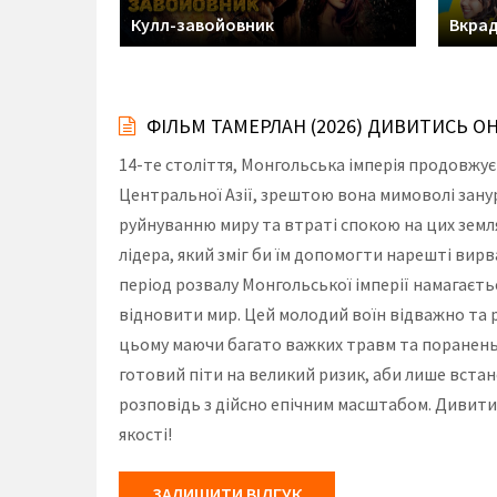
 кілерів
Кулл-завойовник
Вкрад
ФІЛЬМ ТАМЕРЛАН (2026) ДИВИТИСЬ О
14-те століття, Монгольська імперія продовжує 
Центральної Азії, зрештою вона мимоволі зану
руйнуванню миру та втраті спокою на цих земл
лідера, який зміг би їм допомогти нарешті вирв
період розвалу Монгольської імперії намагаєть
відновити мир. Цей молодий воїн відважно та 
цьому маючи багато важких травм та поранень,
готовий піти на великий ризик, аби лише вста
розповідь з дійсно епічним масштабом. Дивити
якості!
ЗАЛИШИТИ ВІДГУК