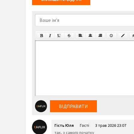
ВІДПРАВИТИ
Гість Юля
Гості
3 трав 2026 23:07
так, з самого початку