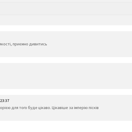
 якості, приємно дивитись
23:37
орією для того буде цікаво. Цікавіше за імперію пісків