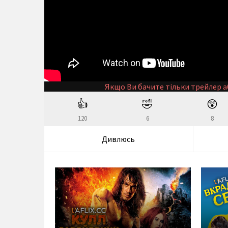
Якщо Ви бачите тільки трейлер а
👍
🤣
😲
120
6
8
Дивлюсь