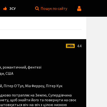
ЗСУ
Пошук
по сайту
4.4
и
,
романтичний
,
фентезі
нди, США
й
,
Пітер О’Тул
,
Міа Ферроу
,
Пітер Кук
падково потрапляє на Землю, Супердівчина
нету, щоб знайти його та повернути на своє
іштовхується віч-на-віч з цілою низкою