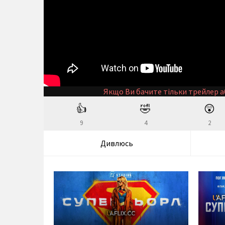
Якщо Ви бачите тільки трейлер а
👍
🤣
😲
9
4
2
Дивлюсь