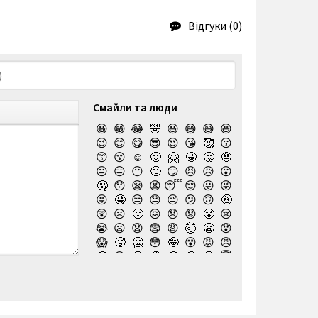
Відгуки (0)
Смайли та люди
😀
😁
😂
🤣
😃
😄
😅
😆
😉
😊
😋
😎
😍
😘
🥰
😗
😙
😚
☺️
🙂
🤗
🤩
🤔
🤨
😐
😑
😶
🙄
😏
😣
😥
😮
🤐
😯
😪
😫
😴
😌
😛
😜
😝
🤤
😒
😓
😔
😕
🙃
🤑
😲
☹️
🙁
😖
😞
😟
😤
😢
😭
😦
😧
😨
😩
🤯
😬
😰
😱
🥵
🥶
😳
🤪
😵
😡
😠
🤬
😷
🤒
🤕
🤢
🤮
🤧
😇
🤠
🥳
🥴
🥺
🤥
🤫
🤭
🧐
🤓
😈
👿
🤡
👹
👺
💀
☠️
👻
👾
🤖
💩
😺
😸
😹
👽