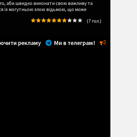
того, аби швидко виконати свою важливу та
ься із могутньою злою відьмою, що може
(
7
гол.)
ючити рекламу
Ми в телеграм!