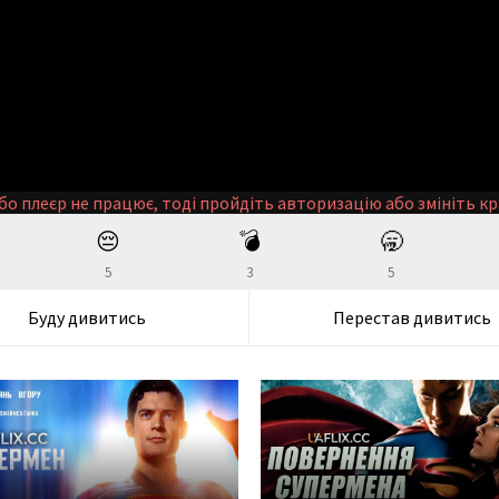
бо плеєр не працює, тоді пройдіть авторизацію або змініть кр
😔
💣
🥱
5
3
5
Буду дивитись
Перестав дивитись