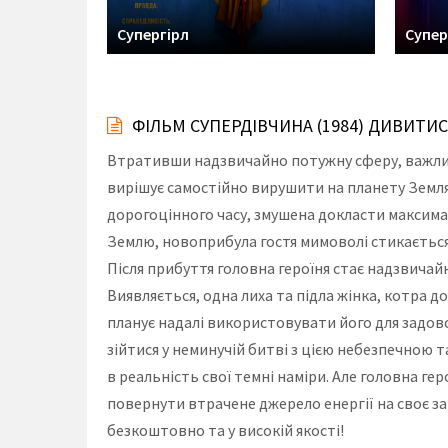
Супергірл
Супе
ФІЛЬМ СУПЕРДІВЧИНА (1984) ДИВИТИ
Втративши надзвичайно потужну сферу, важливе
вирішує самостійно вирушити на планету Земля,
дорогоцінного часу, змушена докласти максимал
Землю, новоприбула гостя мимоволі стикається 
Після прибуття головна героїня стає надзвича
Виявляється, одна лиха та підла жінка, котра 
планує надалі використовувати його для задов
зійтися у неминучій битві з цією небезпечною т
в реальність свої темні наміри. Але головна ге
повернути втрачене джерело енергії на своє з
безкоштовно та у високій якості!