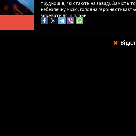
труднощів, які стають на заваді. Замість 
небезпечну місію, головна героїня стикаєт
зіпсувати всі її плани.
Відкл