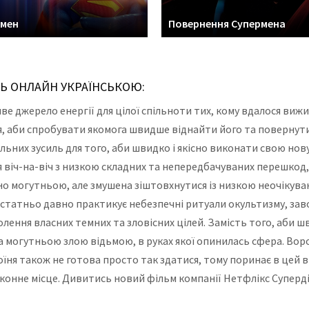
рмен
Повернення Супермена
СЬ ОНЛАЙН УКРАЇНСЬКОЮ:
 джерело енергії для цілої спільноти тих, кому вдалося виж
 аби спробувати якомога швидше віднайти його та повернути н
ьних зусиль для того, аби швидко і якісно виконати свою нов
віч-на-віч з низкою складних та непередбачуваних перешкод, я
йно могутньою, але змушена зіштовхнутися із низкою неочіку
достатньо давно практикує небезпечні ритуали окультизму, за
олення власних темних та зловісних цілей. Замість того, аби
а могутньою злою відьмою, в руках якої опинилась сфера. Воро
роїня також не готова просто так здатися, тому поринає в цей в
аконне місце. Дивитись новий фільм компанії Нетфлікс Суперд