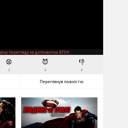
аїну перегляду за допомогою ВПН!
😧
😈
👎
3
3
6
Переглянув повністю