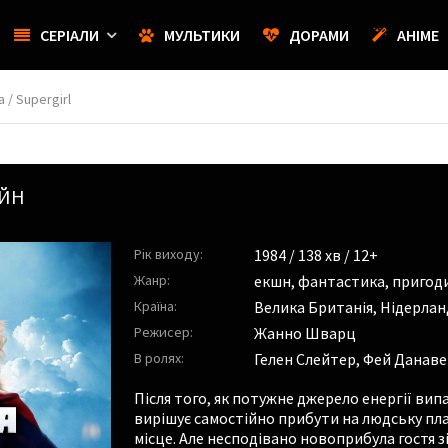
СЕРІАЛИ
МУЛЬТИКИ
ДОРАМИ
АНІМЕ
 / Supergirl
АЙН
Рік виходу:
1984
/ 138 хв / 12+
Жанр:
екшн
,
фантастика
,
пригод
Країна:
Велика Британія, Нідерла
Режисер:
Жанно Шварц
В ролях:
Гелен Слейтер
,
Фей Данаве
Після того, як потужне джерело енергії ви
вирішує самостійно прибути на людську пла
місце. Але несподівано новоприбула гостя з