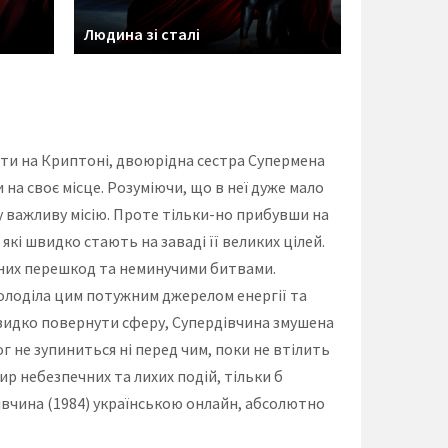
Людина зі сталі
ити на Криптоні, двоюрідна сестра Супермена
а своє місце. Розуміючи, що в неї дуже мало
у важливу місію. Проте тільки-но прибувши на
кі швидко стають на заваді її великих цілей.
ваних перешкод та неминучими битвами.
володіла цим потужним джерелом енергії та
 швидко повернути сферу, Супердівчина змушена
г не зупиниться ні перед чим, поки не втілить
ир небезпечних та лихих подій, тільки б
івчина (1984) українською онлайн, абсолютно