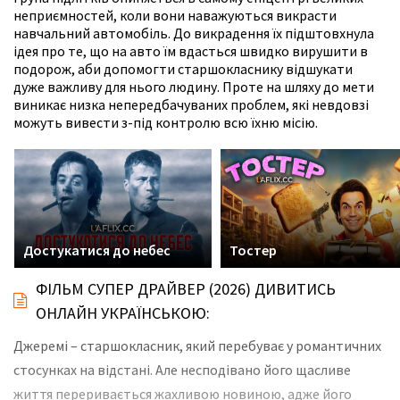
неприємностей, коли вони наважуються викрасти
навчальний автомобіль. До викрадення їх підштовхнула
ідея про те, що на авто їм вдасться швидко вирушити в
подорож, аби допомогти старшокласнику відшукати
дуже важливу для нього людину. Проте на шляху до мети
виникає низка непередбачуваних проблем, які невдовзі
можуть вивести з-під контролю всю їхню місію.
Достукатися до небес
Тостер
ФІЛЬМ СУПЕР ДРАЙВЕР (2026) ДИВИТИСЬ
ОНЛАЙН УКРАЇНСЬКОЮ:
Джеремі – старшокласник, який перебуває у романтичних
стосунках на відстані. Але несподівано його щасливе
життя переривається жахливою новиною, адже його