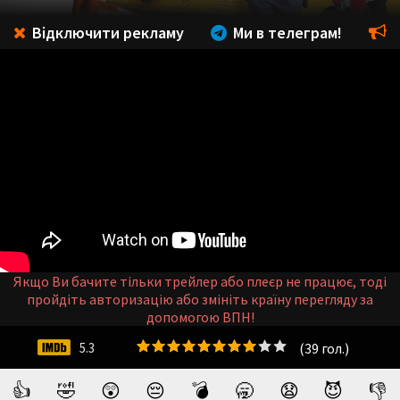
Відключити рекламу
Ми в телеграм!
Якщо Ви бачите тільки трейлер або плеєр не працює, тоді
пройдіть авторизацію або змініть країну перегляду за
допомогою ВПН!
(
39
гол.)
5.3
👍
🤣
😲
😔
💣
🥱
😧
😈
👎