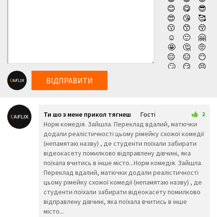
справжній хаос, поки група підлітків прямує назустріч по-
😊
😋
😎
справжньому шаленим та захоплюючим пригодам.
😍
😘
🥰
😗
😙
😚
Попереду на юних головних героїв очікує надзвичайно
☺️
🙂
🤗
яскрава та дійсно шалена пригода всього їхнього життя.
🤩
🤔
🤨
Чи готові вони піти на певний ризик, щоб вдало
😐
😑
😶
🙄
😏
😣
завершити розпочату місію, залишається лише чекати.
😥
😮
🤐
Дивитись новий фільм компанії Нетфлікс Супер Драйвер
ВІДПРАВИТИ
😯
😪
😫
(2026) українською онлайн, абсолютно безкоштовно та у
😴
😌
😛
😜
😝
🤤
високій якості!
Ти шо з мене прикол тягнеш
Гості
😒
😓
😔
2
27 трав 2026 02:10
Норм комедія. Зайшла. Переклад вдалий, матючки
😕
🙃
🤑
додали реалістичності цьому рімейку схожої комедії
😲
☹️
🙁
(непамятаю назву) , де студенти поїхали забирати
😖
😞
😟
відеокасету помилково відправлену дівчині, яка
😤
😢
😭
поїхала вчитись в інше місто...Норм комедія. Зайшла.
😦
😧
😨
Переклад вдалий, матючки додали реалістичності
😩
🤯
😬
цьому рімейку схожої комедії (непамятаю назву) , де
😰
😱
🥵
студенти поїхали забирати відеокасету помилково
🥶
😳
🤪
відправлену дівчині, яка поїхала вчитись в інше
😵
😡
😠
місто...
🤬
😷
🤒