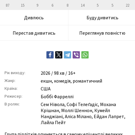
87
15
9
6
8
14
5
5
22
Дивлюсь
Буду дивитись
Перестав дивитись
Переглянув повністю
Рік виходу:
2026
/ 98 хв / 16+
Жанр:
екшн
,
комедія
,
романтичний
Країна:
США
Режисер:
Боббі Фарреллі
В ролях:
Сем Нівола
,
Софі Телеґадіс
,
Мохана
Крішнан
,
Моллі Шеннон
,
Кумейл
Нанджіані
,
Аліса Мілано
,
Ейдан Лапрет
,
Лайла Пейт
Група підлітків опиняється в самому епіцентрі великих