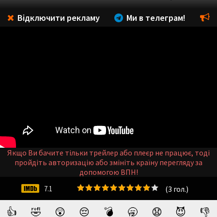
Відключити рекламу
Ми в телеграм!
Якщо Ви бачите тільки трейлер або плеєр не працює, тоді
пройдіть авторизацію або змініть країну перегляду за
допомогою ВПН!
(
3
гол.)
7.1
👍
🤣
😲
😔
💣
🥱
😧
😈
👎