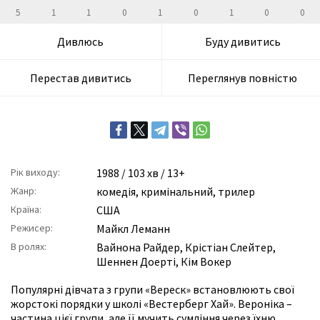
5
1
1
0
1
0
1
0
0
Дивлюсь
Буду дивитись
Перестав дивитись
Переглянув повністю
Рік виходу:
1988
/ 103 хв / 13+
Жанр:
комедія
,
кримінальний
,
трилер
Країна:
США
Режисер:
Майкл Леманн
В ролях:
Вайнона Райдер
,
Крістіан Слейтер
,
Шеннен Доерті
,
Кім Вокер
Популярні дівчата з групи «Вереск» встановлюють свої
жорстокі порядки у школі «Вестерберг Хай». Вероніка –
частина цієї групи, але її мучить сумління через їхню