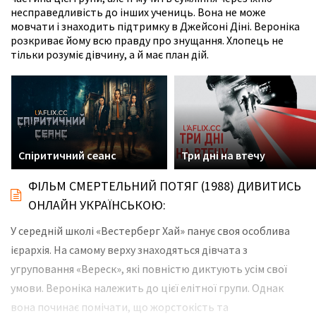
несправедливість до інших учениць. Вона не може
мовчати і знаходить підтримку в Джейсоні Діні. Вероніка
розкриває йому всю правду про знущання. Хлопець не
тільки розуміє дівчину, а й має план дій.
Спіритичний сеанс
Три дні на втечу
ФІЛЬМ СМЕРТЕЛЬНИЙ ПОТЯГ (1988) ДИВИТИСЬ
ОНЛАЙН УКРАЇНСЬКОЮ:
У середній школі «Вестерберг Хай» панує своя особлива
ієрархія. На самому верху знаходяться дівчата з
угруповання «Вереск», які повністю диктують усім свої
умови. Вероніка належить до цієї елітної групи. Однак
вона починає помічати, що жорстокість та