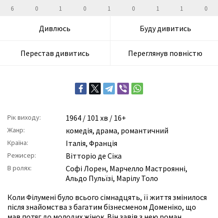
6
0
1
0
1
0
1
1
0
Дивлюсь
Буду дивитись
Перестав дивитись
Переглянув повністю
Рік виходу:
1964
/ 101 хв / 16+
Жанр:
комедія
,
драма
,
романтичний
Країна:
Італія, Франція
Режисер:
Вітторіо де Сіка
В ролях:
Софі Лорен
,
Марчелло Мастроянні
,
Альдо Пульїзі
,
Марілу Толо
Коли Філумені було всього сімнадцять, її життя змінилося
після знайомства з багатим бізнесменом Доменіко, що
мав потяг до молодих жінок. Він завів з нею роман.