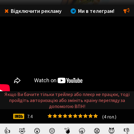
Відключити рекламу
Ми в телеграм!
Якщо Ви бачите тільки трейлер або плеєр не працює, тоді
пройдіть авторизацію або змініть країну перегляду за
допомогою ВПН!
(
4
гол.)
7.4
👍
🤣
😲
😔
💣
🥱
😧
😈
👎