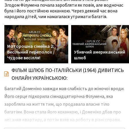
Згодом Філумена почала заробляти як повія, але водночас
була і його постійною коханкою. Через деякий час вона
народила дітей, чим намагалася утримати багатія.
Моторошна сімейка 2:
Весільний переполох /
Убивчий американський
Чудове весілля!
шлюб
ФІЛЬМ ШЛЮБ ПО-ІТАЛІЙСЬКИ (1964) ДИВИТИСЬ
ОНЛАЙН УКРАЇНСЬКОЮ:
Багатий Доменіко завжди мав слабкість до жіночої вроди.
Його серце підкорила сімнадцятирічна Філумена, яка
заробляла на життя тим, що продавала власне тіло
багатіям. Вона стала його коханкою, і Доменіко дбав про
неї: зняв квартиру, а потім взяв на роботу в різні справи.
Життя Філумени було повне таємниць. Найбільшим її