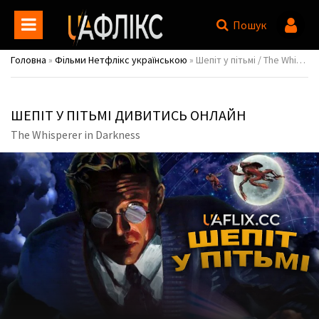
Пошук
Головна
»
Фільми Нетфлікс українською
» Шепіт у пітьмі / The Whisperer in Darkness
ШЕПІТ У ПІТЬМІ ДИВИТИСЬ ОНЛАЙН
The Whisperer in Darkness