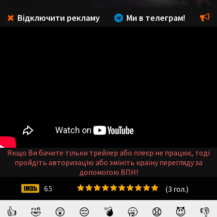
Відключити рекламу
Ми в телеграм!
Якщо Ви бачите тільки трейлер або плеєр не працює, тоді
пройдіть авторизацію або змініть країну перегляду за
допомогою ВПН!
(
3
гол.)
6.5
👍
🤣
😲
😔
💣
🥱
😧
😈
👎