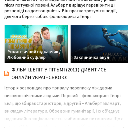
після потужної повені. Альберт вирішує перевірити ці
розповіді на достовірність. Він прагне зрозуміти події,
для чого бере з собою фольклориста Генрі.
Романтичний підказчик /
Любовний суфлер
Заклиначка акул
ФІЛЬМ ШЕПІТ У ПІТЬМІ (2011) ДИВИТИСЬ
ОНЛАЙН УКРАЇНСЬКОЮ:
Історія розповідає про тривалу переписку між двома
високоосвіченими людьми. Перший – фольклорист Генрі
Еклі, що збирає старі історії, а другий – Альберт Вілмарт,
викладач літератури. Обоє вони гуманітарії, і їх об’єднує
надзвичайна зацікавленість глибинними питаннями. Що є
людина? Що таке міф і релігія? Але найбільше їх займає