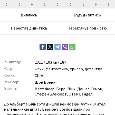
5
0
0
1
0
0
1
0
3
Дивлюсь
Буду дивитись
Перестав дивитись
Переглянув повністю
Рік виходу:
2011
/ 103 хв / 18+
Жанр:
жахи
,
фантастика
,
трилер
,
детектив
Країна:
США
Режисер:
Шон Бренні
В ролях:
Метт Фоєр
,
Беррі Лінч
,
Даніел Кемон
,
Стефен Блекхарт
,
Отем Вендел
До Альберта Вілмарта дійшли неймовірні чутки. Жителі
маленьких сіл штату Вермонт розповідали про
таємничих істот. Ці створіння нібито з'явилися у річках