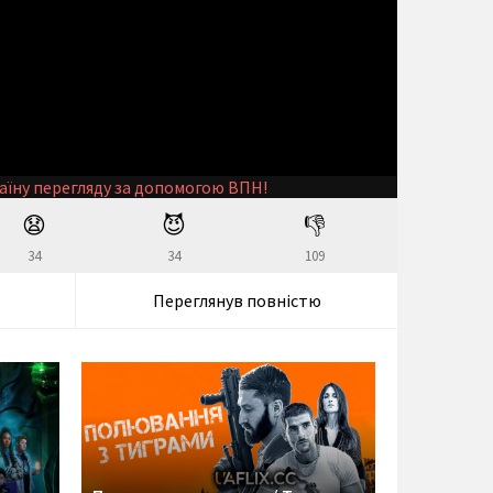
аїну перегляду за допомогою ВПН!
😧
😈
👎
34
34
109
Переглянув повністю