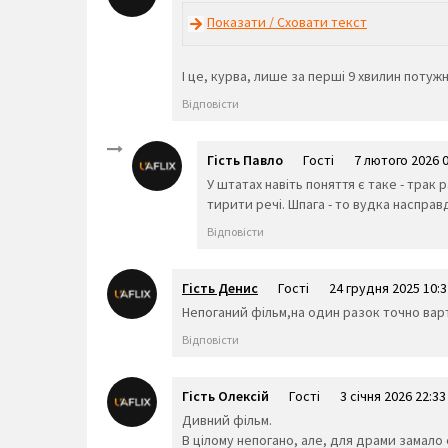
Показати / Сховати текст
І це, курва, лише за перші 9 хвилин потуж
Відповісти
Гість Павло
Гості
7 лютого 2026 0
У штатах навіть поняття є таке - трак 
тирити речі. Шпага - то вудка насправді
Відповісти
Гість Денис
Гості
24 грудня 2025 10:3
Непоганий фільм,на один разок точно вар
Відповісти
Гість Олексій
Гості
3 січня 2026 22:33
Дивний фільм.
В цілому непогано, але, для драми замало 