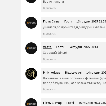
Варто глянути
Відповісти
Гість Саша
Гості
13 грудня 2025 22:59
Дивився,бо прочитав,що відгуки схвальні 
Відповісти
Vesta
Гості
14 грудня 2025 00:43
Хороший фільм!
Відповісти
Mr Nikolaus
Відвідувачі
14 грудня 202
Порівняно із тими останніми фільмами (тр
передбачуваний.., але зважаючи на те, що 
Відповісти
Гість Віктор
Гості
15 грудня 2025 23: