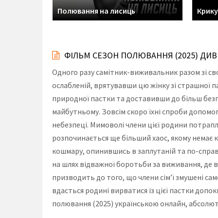
сливці
Полювання на лисиць
Крику
ФІЛЬМ СЕЗОН ПОЛЮВАННЯ (2025) ДИ
Одного разу самітник-виживальник разом зі св
ослабленій, врятувавши цю жінку зі страшної па
природної пастки та доставивши до більш безпе
майбутньому. Зовсім скоро їхні спроби допомо
небезпеці. Мимоволі члени цієї родини потрапля
розпочинається ще більший хаос, якому немає 
кошмару, опинившись в заплутаній та по-спра
на шлях відважної боротьби за виживання, де в
призводить до того, що члени сім’ї змушені с
вдасться родині вирватися із цієї пастки допо
полювання (2025) українською онлайн, абсолют