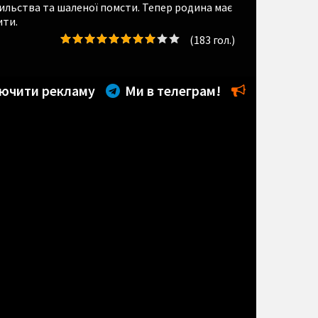
ильства та шаленої помсти. Тепер родина має
ити.
(
183
гол.)
ючити рекламу
Ми в телеграм!