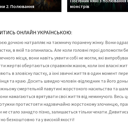
Посібник няні з полювання 
ни 2: Полювання
монстрів
ВИТИСЬ ОНЛАЙН УКРАЇНСЬКОЮ:
оєю дочкою натрапляє на таємничу поранену жінку. Вони одра
стки, в якій та опинилась. Але коли головні герої допомогли б
чного місця, вони навіть уявити собі не могли, які випробува
гти жертві обертаються справжнім жахом, коли їхні власні жит
ють в зловісну пастку, а їхні звичні життя в один момент пере
кінця та краю. Досить швидко чоловік-відлюдник та його дон
вжньому смертельній павутині жорстокого насильства та шале
они намагаються врятувати свої життя від неминучого. Весь ц
амотужки протистояти надзвичайно жорстокому злочинцю, прагн
ки не стало занадто пізно, залишається тільки чекати. Дивити
но безкоштовно та у високій якості!