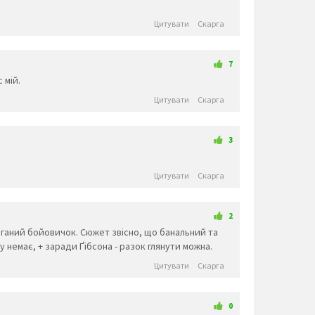
🚴‍♀️
🚵‍♂️
🚵‍♀️
🏎️
🏍️
🤸‍♂️
🤸‍♀️
🤼‍♂️
👫
🤼‍♀️
🤽‍♂️
🤽‍♀️
🤾‍♂️
🤾‍♀️
🤹‍♂️
🤹‍♀️
Цитувати
Скарга
👬
👭
👩‍❤️‍💋‍👨
👨‍❤️‍💋‍👨
👩‍❤️‍💋‍👩
👩‍❤️‍👨
👨‍❤️‍👨
👩‍❤️‍👩
👨‍👩‍👦
👨‍👩‍👧
👨‍👩‍👧‍👦
👨‍👩‍👦‍👦
👨‍👩‍👧‍👧
👨‍👨‍👦
👨‍👨‍👧
👨‍👨‍👧‍👦
7
👨‍👨‍👦‍👦
👨‍👨‍👧‍👧
👩‍👩‍👦
👩‍👩‍👧
👩‍👩‍👧‍👦
👩‍👩‍👦‍👦
👩‍👩‍👧‍👧
👨‍👦
 мій.
👨‍👦‍👦
👨‍👧
👨‍👧‍👦
👨‍👧‍👧
👩‍👦
👩‍👦‍👦
👩‍👧
👩‍👧‍👦
👩‍👧‍👧
🤳
💪
🦵
🦶
👈
👉
☝️
Цитувати
Скарга
🖕
🤞
🖖
🤘
🤙
👆
👇
✌️
✊
👊
🤛
🖐️
✋
👌
👍
👎
3
🤜
🤚
👋
🤟
👏
👐
🙌
✍️
🤲
🙏
🤝
💅
👃
👣
👀
👂
Цитувати
Скарга
🧠
🦴
🦷
👅
👄
💋
👁️
👁️‍🗨️
💘
💓
💔
💕
💖
💗
💙
❤️
2
💚
💛
🧡
💜
🖤
💝
💞
💟
поганий бойовичок. Сюжет звісно, що банальний та
💌
💤
💢
💥
💦
💨
❣️
💣
 немає, + заради Ґібсона - разок глянути можна.
💫
💬
💭
🗨️
🗯️
🕳️
👓
🕶️
Цитувати
Скарга
🥽
🥼
👔
👕
👖
🧣
🧤
🧥
🧦
👗
👘
👙
👚
👛
👜
👝
0
🎒
👞
👟
🥾
🥿
👠
👡
🛍️