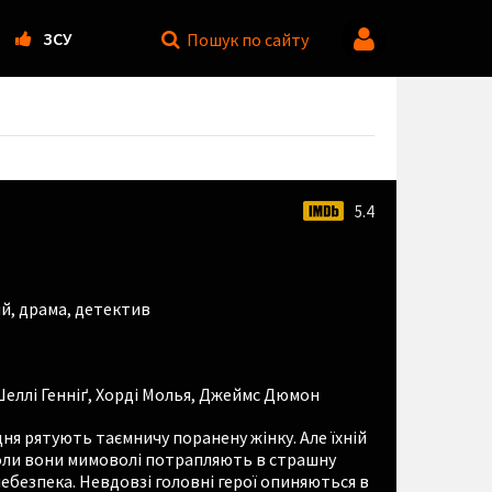
ЗСУ
Пошук
по сайту
5.4
ий
,
драма
,
детектив
еллі Генніґ
,
Хорді Молья
,
Джеймс Дюмон
ня рятують таємничу поранену жінку. Але їхній
оли вони мимоволі потрапляють в страшну
небезпека. Невдовзі головні герої опиняються в