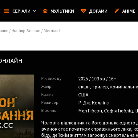
СЕРІАЛИ
МУЛЬТИКИ
ДОРАМИ
АНІМЕ
ння / Hunting Season / Mermaid
 ОНЛАЙН
Рік виходу:
2025
/ 103 хв / 16+
Жанр:
екшн
,
трилер
,
кримінальн
Країна:
США
Режисер:
Р. Дж. Коллінз
В ролях:
Мел Ґібсон
,
Софія Гюбліц
,
Ш
Чоловік-відлюдник та його донька одного д
вчинок стає початком справжнього лиха, к
біду, де їхнім життям загрожує смертельна 