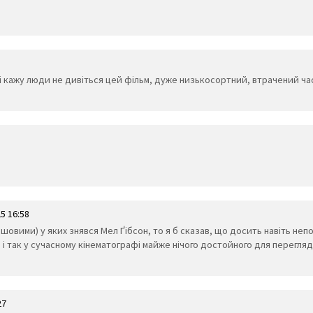
і кажу люди не дивіться цей фільм, дуже низькосортний, втрачений час
5 16:58
ешовими) у яких знявся Мел Ґібсон, то я б сказав, що досить навіть не
і так у сучасному кінематографі майже нічого достойного для перегляду
27