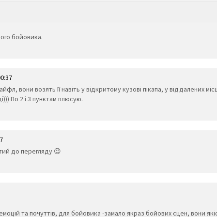
ного бойовика.
0:37
райфл, вони возять її навіть у відкритому кузові пікапа, у віддалених м
))) По 2 і 3 пунктам плюсую.
7
тий до перегляду 😉
емоцій та почуттів, для бойовика -замало якраз бойових сцен, вони які