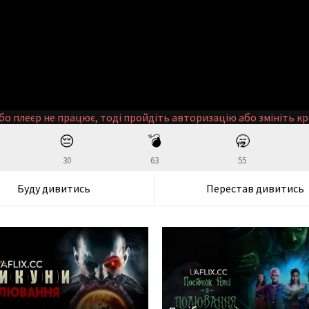
бо плеєр не працює, тоді пройдіть авторизацію або змініть кр
😔
💣
🥱
30
63
55
Буду дивитись
Перестав дивитись