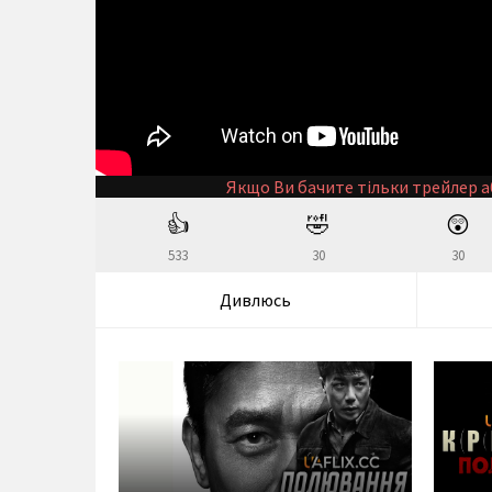
Якщо Ви бачите тільки трейлер а
👍
🤣
😲
533
30
30
Дивлюсь