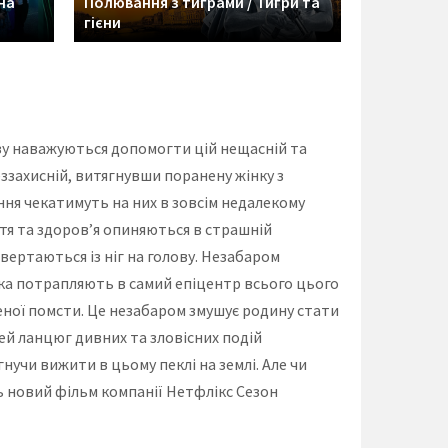
на
Полювання з тиграми / Тигри та
гієни
зу наважуються допомогти цій нещасній та
еззахисній, витягнувши поранену жінку з
ння чекатимуть на них в зовсім недалекому
тя та здоров’я опиняються в страшній
вертаються із ніг на голову. Незабаром
ька потрапляють в самий епіцентр всього цього
ної помсти. Це незабаром змушує родину стати
ей ланцюг дивних та зловісних подій
учи вижити в цьому пеклі на землі. Але чи
сь новий фільм компанії Нетфлікс Сезон