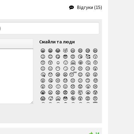
Відгуки (15)
Смайли та люди
😀
😁
😂
🤣
😃
😄
😅
😆
😉
😊
😋
😎
😍
😘
🥰
😗
😙
😚
☺️
🙂
🤗
🤩
🤔
🤨
😐
😑
😶
🙄
😏
😣
😥
😮
🤐
😯
😪
😫
😴
😌
😛
😜
😝
🤤
😒
😓
😔
😕
🙃
🤑
😲
☹️
🙁
😖
😞
😟
😤
😢
😭
😦
😧
😨
😩
🤯
😬
😰
😱
🥵
🥶
😳
🤪
😵
😡
😠
🤬
😷
🤒
🤕
🤢
🤮
🤧
😇
🤠
🥳
🥴
🥺
🤥
🤫
🤭
🧐
🤓
😈
👿
🤡
👹
👺
💀
☠️
👻
👾
🤖
💩
😺
😸
😹
👽
😻
😼
😽
🙀
😿
😾
🙈
🙉
14