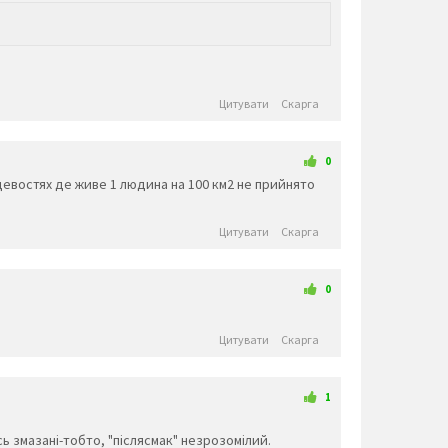
👢
👑
👒
🎩
🧢
📿
🎓
⛑️
💄
💍
💎
Тварини та природа
🐵
🐒
🦍
🐶
🐩
🐺
🦊
🐕
Цитувати
Скарга
🦝
🐱
🦁
🐯
🐅
🐆
🐴
🐈
🐎
🦄
🦓
🦌
🐮
🐂
🐃
🐄
0
🐷
🐖
🐗
🐽
🐏
🐑
🐐
🐪
ісцевостях де живе 1 людина на 100 км2 не прийнято
🐫
🦙
🦒
🐘
🦏
🦛
🐭
🐁
🐀
🐹
🐰
🐇
🦔
🦇
🐻
🐿️
Цитувати
Скарга
🐨
🐼
🦘
🦡
🐾
🦃
🐔
🐓
🐣
🐤
🐥
🐧
🦅
🦆
🐦
🕊️
🦢
🦉
🦚
🦜
🐸
🐊
🐢
🦎
0
🐍
🐲
🐉
🦕
🦖
🐳
🐋
🐬
🐠
🐡
🦈
🐙
🐚
🦀
🦞
🐟
Цитувати
Скарга
🦐
🦑
🐌
🦋
🐛
🐜
🐝
🐞
🦗
🦂
🦟
🦠
💐
🌸
🕷️
🕸️
💮
🌹
🥀
🌺
🌻
🌼
🌷
🏵️
1
🌱
🌲
🌳
🌴
🌵
🌾
🌿
☘️
сь змазані-тобто, "післясмак" незрозомілий.