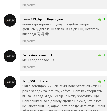
🐍
🐲
🐉
Відповісти
🦕
🦖
🐳
🐋
🐬
🐟
🐠
🐡
🦈
taras933_tip
Відвідувачі
3
🐙
🐚
🦀
15 березня 2026 00:04
коментарі хороші і по ділу ... я добавлю про
🦞
🦐
🦑
фемінську діч в кінці так як і в Служниці, інстаграм
🐌
🦋
🐛
вперед)) 🤐 🤐 🤐
🐜
🐝
🐞
Відповісти
🦗
🕷️
🕸️
🦂
🦟
🦠
💐
🌸
💮
Гість Анатолій
Гості
6
🌹
🥀
🏵️
24 березня 2026 21:12
Мені сподобалось9з10
🌺
🌻
🌼
Відповісти
🌷
🌱
🌲
🌳
🌴
🌵
🌾
🌿
☘️
Eric_D91
Гості
2
25 березня 2026 00:32
Якщо легендарний Сем Реймі повертається кожні 15
🍀
🍁
🍂
років заради такого, то, мабуть, його майстерність
🍃
пішла на спад. Я до цих пір не можу зрозуміти, що
Їжа та напої
його зацікавило в даному сценарії. "Бридкість" тут
🍇
🍈
🍉
не найстрашніше, адже частково це його стиль. Мені
🍊
🍋
🍌
абсолютно нецікава концепція виживання, котра