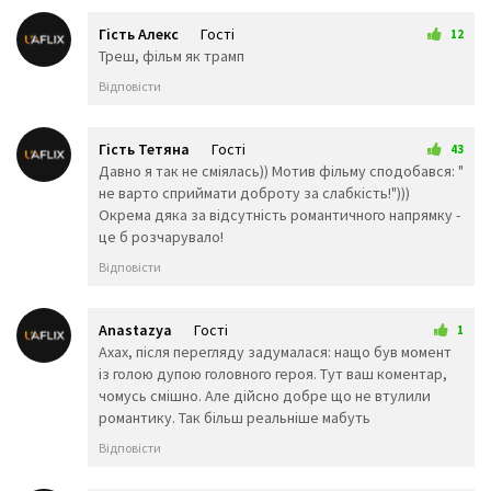
🤙
🖐️
✋
Гість Алекс
Гості
12
👌
👍
👎
8 лютого 2026 14:38
Треш, фільм як трамп
✊
👊
🤛
Відповісти
🤜
🤚
👋
🤟
👏
✍️
👐
🙌
🤲
Гість Тетяна
Гості
43
🙏
🤝
💅
8 лютого 2026 19:25
Давно я так не сміялась)) Мотив фільму сподобався: "
👃
👣
👂
не варто сприймати доброту за слабкість!")))
Окрема дяка за відсутність романтичного напрямку -
👀
👁️
👁️‍🗨️
це б розчарувало!
🧠
🦴
🦷
👅
👄
💋
Відповісти
💘
💓
❤️
💔
💕
💖
Anastazya
Гості
1
💗
💙
💚
29 квітня 2026 01:01
Ахах, після перегляду задумалася: нащо був момент
💛
🧡
💜
із голою дупою головного героя. Тут ваш коментар,
🖤
💝
💞
чомусь смішно. Але дійсно добре що не втулили
💟
💌
❣️
романтику. Так більш реальніше мабуть
💤
💢
💣
Відповісти
💥
💦
💨
💫
💬
🗨️