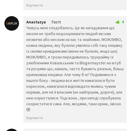
💡
🔦
🕯️
Відповісти
🏮
📔
📕
📖
📗
📘
Anastazya
Гості
4
📙
📓
📚
29 квітня 2026 00:56
Чомусь мені сподобалось. Це як нагадування що
📒
📃
📜
ніколи не треба недооцінювати людей які нам
📄
📰
🗞️
незвичні або несхожі на нас та знайомих. МОЖЛИВО,
кожна людина, яку булили уявляла собі таку кінцівку
📑
🔖
🏷️
із своїми кривдниками (мене не булили, якщо шо).
💴
💵
💰
МОЖЛИВО, я трохи передивилась трукрайму із
💶
💷
💸
улюбленими Ковальським та Blogermayster на ютуб
🧾
💳
💹
та розумію що, нажаль, часто бувають реальні, більш
кринжовіші кінцівки. Але чому б ні? Подивимося з
💱
💲
✉️
іншого боку - людина все життя намагалася бути
📧
📨
📩
корисною, намагалася відповідати якимсь чужим
📤
📥
📦
нормам, але не її власним (не найгіршим, доречі), але
📫
📪
📬
нею користалися. Тоді вона , при нагоді спробувала
скористатися сама. Але, місцями, таки крінж, звісно
📮
📭
🗳️
🫣
✏️
✒️
🖋️
Відповісти
🖊️
🖌️
🖍️
📝
💼
📁