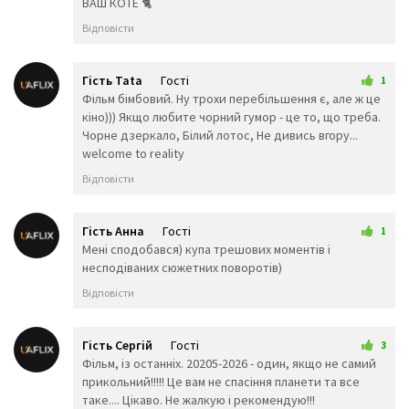
ВАШ КОТЕ 🐈
🔇
🔈
🔉
Відповісти
📢
📣
🔊
📯
🔔
🔕
🎼
🎵
🎶
Гість Tata
Гості
1
🎙️
🎚️
🎛️
14 квітня 2026 15:21
Фільм бімбовий. Ну трохи перебільшення є, але ж це
кіно))) Якщо любите чорний гумор - це то, що треба.
🎤
🎧
📻
Чорне дзеркало, Білий лотос, Не дивись вгору...
🎷
🎸
🎹
welcome to reality
🎺
🎻
🥁
📱
📲
☎️
Відповісти
📞
📠
📟
🔋
🔌
💻
Гість Анна
Гості
1
22 квітня 2026 22:47
Мені сподобався) купа трешових моментів і
🖥️
🖨️
⌨️
несподіваних сюжетних поворотів)
💽
🖱️
🖲️
Відповісти
💾
📀
💿
🧮
🎥
🎞️
Гість Сергій
Гості
3
📽️
🎬
📺
24 квітня 2026 20:45
Фільм, із останніх. 20205-2026 - один, якщо не самий
📸
📷
📹
прикольний!!!!! Це вам не спасіння планети та все
таке.... Цікаво. Не жалкую і рекомендую!!!
📼
🔎
🔍