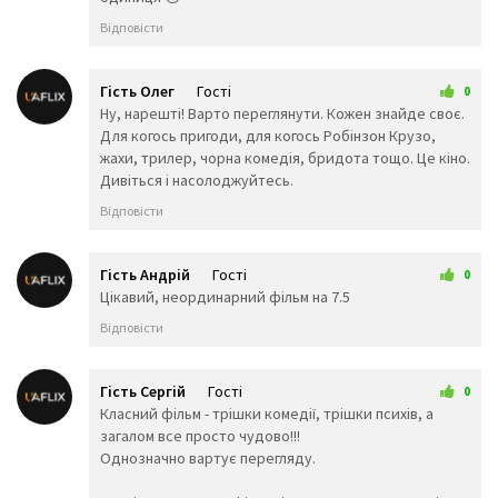
🏳️
🏳️‍🌈
🏴‍☠️
🎌
Відповісти
Гість Олег
Гості
0
15 червня 2026 18:01
Ну, нарешті! Варто переглянути. Кожен знайде своє.
Для когось пригоди, для когось Робінзон Крузо,
жахи, трилер, чорна комедія, бридота тощо. Це кіно.
Дивіться і насолоджуйтесь.
Відповісти
Гість Андрій
Гості
0
16 червня 2026 01:24
Цікавий, неординарний фільм на 7.5
Відповісти
Гість Сергій
Гості
0
16 червня 2026 22:42
Класний фільм - трішки комедії, трішки психів, а
загалом все просто чудово!!!
Однозначно вартує перегляду.