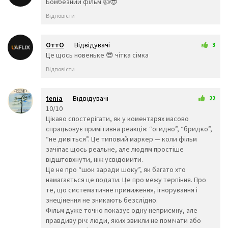
🏅
🥇
🏆
26 березня 2026 17:29
Бомбезний фільм 👍😎
🥈
🥉
⚽
Відповісти
🥎
🏀
⚾
🏐
🏈
🏉
ОттО
Відвідувачі
3
🎾
🥏
🎳
26 березня 2026 17:45
Це щось новеньке 😎 чітка сімка
🏏
🏑
🏒
Відповісти
🥍
🏓
🏸
🥊
🥋
🥅
🎣
⛳
⛸️
tenia
Відвідувачі
22
29 березня 2026 23:57
10/10
🎽
🎿
🛷
Цікаво спостерігати, як у коментарях масово
🥌
🎯
🎱
спрацьовує примітивна реакція: “огидно”, “бридко”,
🔮
🧿
🎮
“не дивіться”. Це типовий маркер — коли фільм
🎰
🎲
🕹️
зачіпає щось реальне, але людям простіше
відштовхнути, ніж усвідомити.
🧩
🧸
♠️
Це не про “шок заради шоку”, як багато хто
♥️
♦️
♣️
намагається це подати. Це про межу терпіння. Про
♟️
🃏
🀄
те, що систематичне приниження, ігнорування і
🎴
🎭
🖼️
знецінення не зникають безслідно.
🎨
🧵
🧶
Фільм дуже точно показує одну неприємну, але
Подорожі
правдиву річ: люди, яких звикли не помічати або