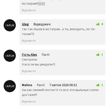
🛑
🚧
⛵
інстаграм!!}}}}}}
🛶
🚤
🛳️
Відповісти
🚢
🛥️
⛴️
🛫
✈️
🛩️
Gleg
Відвідувачі
0
7 червня 2026 08:17
так так пішов в інстаграм.. а ти, виходить, по тік-
🛬
💺
🚁
токам?!)
🚟
🚠
🚡
🚀
🛰️
🛸
Відповісти
🧳
🛎️
⌛
⏰
⏳
⌚
Гість Alex
Гості
1
⏱️
⏲️
🕰️
4 квітня 2026 23:29
Смотрели.
А все ли вы увидели?)
🕛
🕧
🕐
Відповісти
🕜
🕑
🕝
🕒
🕞
🕓
Mahno
Гості
7 квітня 2026 00:32
🕟
🕔
🕠
1
Аж как свежий глоток! А то все эти мыльные сопли
🕕
🕡
🕖
достали!!!
🕢
🕗
🕣
Відповісти
🕘
🕤
🕙