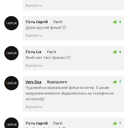
🥠
🥡
🍦
Відповісти
🍧
🍨
🍩
🍪
🎂
🍰
🧁
🥧
🍫
Гість Сергій
Гості
8
🍬
🍭
🍮
25 березня 2026 01:15
Дуже крутий фільм! 🙂
🍯
🍼
🥛
Відповісти
🍵
🍶
🍾
🍷
🍹
🍸
🍺
🍻
🥂
Гість Lia
Гості
6
🥃
🥤
🥢
25 березня 2026 19:32
Який світ такі і фільми 💁‍♀️
🍴
🥄
🍽️
Відповісти
🔪
🏺
Активність
Very Osa
Відвідувачі
7
🎃
🎄
🎆
26 березня 2026 00:00
Чудовий розважальний фільм на вечір. Є цікаві
🎇
🧨
🎈
напружені моменти. Відволікатись на телефон не
🎉
🎊
🎋
хотілося)))
🎍
🎎
🎏
🎐
🎑
🧧
Відповісти
🎀
🎁
🎗️
🎫
🎟️
🎖️
Гість Сергій
Гості
7