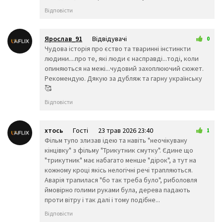
📶
📳
📴
Відповісти
♀️
♂️
⚕️
♾️
♻️
⚜️
🔱
📛
🔰
Ярослав_91
Відвідувачі
0
⭕
☑️
✔️
17 трав 2026 22:54
Чудова історія про єство та тваринні інстинкти
❌
❎
✖️
людини....про те, які люди є насправді...тоді, коли
опиняються на межі...чудовий захоплюючий сюжет.
➰
➿
〽️
Рекомендую. Дякую за дубляж та гарну українську
✳️
✴️
❇️
🥰
‼️
⁉️
〰️
Відповісти
©️
®️
™️
#️⃣
*️⃣
0️⃣
1️⃣
2️⃣
3️⃣
хтось
Гості
23 трав 2026 23:40
1
Фільм тупо злизав ідею та навіть "неочікувану
4️⃣
5️⃣
6️⃣
кінцівку" з фільму "Трикутник смутку". Єдине що
7️⃣
8️⃣
9️⃣
"трикутник" має набагато менше "дірок", а тут на
🔟
💯
🔠
кожному кроці якісь нелогічні речі трапляються.
🔡
🔢
🔣
Аварія трапилася "бо так треба було", риболовля
🔤
ймовірно голими руками була, дерева падають
🅰️
🆎
проти вітру і так далі і тому подібне...
🅱️
🆑
🆒
ℹ️
Відповісти
🆓
🆔