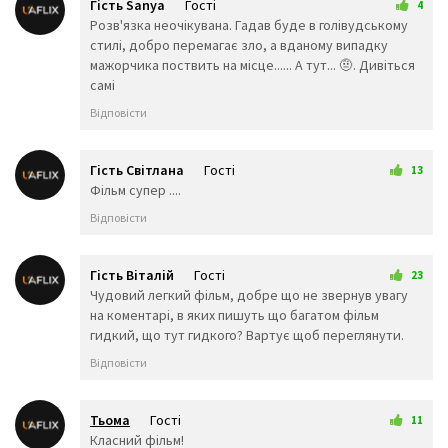
🐱
🦁
🐈
Гість Sanya
Гості
4
17 лютого 2026 01:30
Розв'язка неочікувана. Гадав буде в голівудському
🐯
🐅
🐆
стилі, добро перемагає зло, а вданому випадку
🐴
🐎
🦄
мажорчика поствить на місце...... А тут... 🤨. Дивіться
🦓
🦌
🐮
самі
🐂
🐃
🐄
🐷
🐖
🐗
Відповісти
🐽
🐏
🐑
🐐
🐪
🐫
🦙
🦒
🐘
Гість Світлана
Гості
13
🦏
🦛
🐭
21 лютого 2026 19:43
Фільм супер ....
🐁
🐀
🐹
Відповісти
🐰
🐇
🐿️
🦔
🦇
🐻
Гість Віталій
Гості
🐨
🐼
🦘
23
23 лютого 2026 00:00
Чудовий легкий фільм, добре що не звернув увагу
🦡
🐾
🦃
на коментарі, в яких пишуть що багатом фільм
🐔
🐓
🐣
гидкий, що тут гидкого? Вартує щоб переглянути.
🐤
🐥
🐦
🐧
🦅
🕊️
Відповісти
🦆
🦢
🦉
🦚
🦜
🐸
Тьома
Гості
11
🐊
🐢
🦎
7 березня 2026 20:55
Класний фільм!