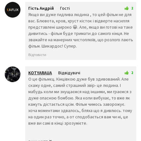
🕥
🕚
🕦
Гість Андрій
Гості
2
🌑
🌒
🌓
8 квітня 2026 10:02
Якщо ви дуже гидлива людина , то цей фільм не для
🌔
🌖
🌕
вас. Блювота, кров, хруст кісток і відверте насилля
🌗
🌘
🌙
представлені широко 😀. Але, якщо ви готові на таке
🌚
🌛
🌜
дивитись - фільм буде тримати до самого кінця. Не
зважайте на манерних чистоплюїв, що розлого лають
🌝
🌡️
☀️
фільм. Шикардос! Супер.
🌞
🌟
⭐
Відповісти
🌠
☁️
⛅
⛈️
🌤️
🌥️
KOTYARAUA
Відвідувачі
2
🌦️
🌧️
🌨️
14 квітня 2026 00:47
О це фільмєц. Кінцівкою дуже був здивований. Але
🌩️
🌪️
🌫️
скажу одне, самий страшний звір- це людина. І
мабудь коли ми знущаємся над іншими, ми граємся з
🌀
🌈
🌬️
дуже опасною бомбою. Яка коли вибухає, то вже як
🌂
☂️
⛱️
кажуть дістається цсім. Фільм чимось заворожує.
хоча моментами здвалось, бляха що я дивлюсь. тому
⚡
❄️
☃️
на один раз точно, а от сподобається вам чи ні, це
🔥
⛄
☄️
вже ви самі в кінці зрозумієте.
💧
🌊
Предмети