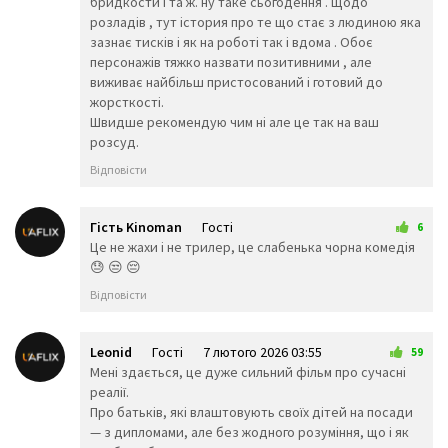
бридкости і та ж. ну таке сьогодення . Щодо
🙎‍♀️
🙎‍♂️
🙅‍♀️
розладів , тут істория про те що стає з людиною яка
🙅‍♂️
🙆‍♀️
🙆‍♂️
зазнає тисків і як на роботі так і вдома . Обоє
💁‍♀️
💁‍♂️
🙋‍♀️
персонажів тяжко назвати позитивними , але
🙋‍♂️
🙇‍♂️
🙇‍♀️
виживає найбільш пристосований і готовий до
🤦‍♂️
🤦‍♀️
🤷‍♂️
жорсткості.
🤷‍♀️
💆‍♀️
💆‍♂️
Швидше рекомендую чим ні але це так на ваш
💇‍♀️
💇‍♂️
🚶‍♂️
розсуд.
🚶‍♀️
🏃‍♂️
🏃‍♀️
Відповісти
💃
🕺
👯‍♀️
👯‍♂️
🧖‍♂️
🧖‍♀️
🧗‍♀️
🧗‍♂️
🧘‍♀️
Гість Kinoman
Гості
6
🛀
🛌
🧘‍♂️
4 лютого 2026 23:34
Це не жахи і не трилер, це слабенька чорна комедія
👤
😓 😒 😔
🕴️
🗣️
👥
🤺
🏇
Відповісти
🏂
🏌️‍♂️
⛷️
🏌️‍♀️
🏄‍♂️
🏄‍♀️
Leonid
Гості
7 лютого 2026 03:55
59
🚣‍♂️
🚣‍♀️
🏊‍♂️
Мені здається, це дуже сильний фільм про сучасні
🏊‍♀️
реалії.
⛹️‍♂️
⛹️‍♀️
Про батьків, які влаштовують своїх дітей на посади
🏋️‍♂️
🏋️‍♀️
🚴‍♂️
— з дипломами, але без жодного розуміння, що і як
🚴‍♀️
🚵‍♂️
🚵‍♀️