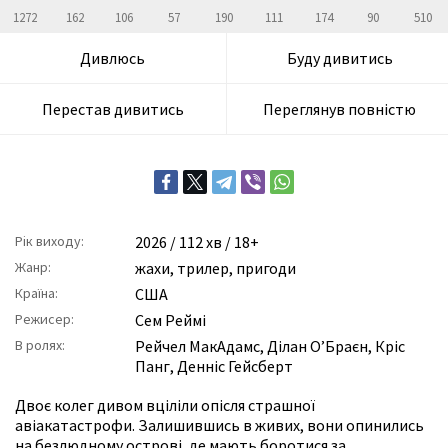
1272
162
106
57
190
111
174
90
510
Дивлюсь
Буду дивитись
Перестав дивитись
Переглянув повністю
Рік виходу:
2026
/ 112 хв / 18+
Жанр:
жахи
,
трилер
,
пригоди
Країна:
США
Режисер:
Сем Реймі
В ролях:
Рейчел МакАдамс
,
Ділан О’Браєн
,
Кріс
Панг
,
Денніс Гейсберт
Двоє колег дивом вціліли опісля страшної
авіакатастрофи. Залишившись в живих, вони опинились
на безлюдному острові, де мають боротися за