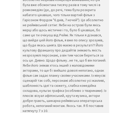
🍍
🥭
🍎
була вже обсмоктана тисячу разів в тому числі і в
🍏
🍐
🍑
ромкомедіях (де, до речі, тема була розкрита
🍒
🍓
🥝
набагато цікавіше, чого тільки вартий фільм з
🍅
🥥
🥑
Гарісоном Фордом "6 днів, 7 ночей"). Це абсолютно
🍆
🥔
🥕
не реймівський сетінг. Якби на острові були якісь
🌽
🥒
🌶️
мерці або щось містичне і то, було б цікавіше, бо
🥬
🥦
🍄
саме це ти очікуєш від Реймі. Як тільки я дізнався,
🥜
🌰
🍞
що вийде цей його фільм, я вже по опису зрозумів,
🥐
🥖
🥨
що буде якась шняга. Шо маємо в результаті?! Його
🥯
🥞
🧀
культову франшизу про дедайтів знімають якість
🍖
🍗
🥩
незрозумілі персонажі, а він тим часом береться за
🥓
🍔
🍟
ось це. Дивно. Щодо фільму...не те, що б він поганий.
🍕
🌭
🥪
Якби його знімав хтось інший з маловідомими
🌮
🌯
🥙
акторами, то ще б і вийшло доволі непогано, однак
🥚
🍳
🥘
фільм сам задає планку своїми учасниками. Із мінусів:
🍲
🥣
🥗
сценарій так собі, персонажі абсолютно усі жахливі,
🍿
🧂
🥫
шаблонність ідеї та сюжету, слабка комедійна
🍱
🍘
🍙
складова, кульгає графіка (особливо з тваринами). Із
🍚
🍛
🍜
плюсів: візуал афігєнський, крута музика, актори
🍝
🍠
🍢
добре грають, шикарна реймівська операторська
🍣
🍤
🍥
робота, непоганий монтаж. Якось так. Я б поставив
🥮
🍡
🥟
натягнуту 7 з 10.