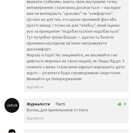
та місця
вважати слабкими, мають свою внутрішню точку
неповернення. І коли вона досягається — наслідки
🌍
🌎
🌏
вже не виглядають “красиво” чи “комфортно”.
🌐
🗾
🗺️
Це кіно не для тих, хто шукає приємний фон або
прості емоції. І точно не для “плебсу”, який оцінює
🧭
🏔️
⛰️
все за принципом “подобається/не подобається”.
🌋
🗻
🏕️
Тут потрібно трохи більше — здатність бачити
причинно-наслідкові зв’язки і витримувати
🏖️
🏜️
🏝️
дискомфорт.
🏞️
🏟️
🏛️
Мораль історії? Не знецінюйте, не висміюйте і не
🧱
🏗️
🏘️
дивіться зверхньо на таких людей, як Лінда Ліддл. У
кожного є межа. І коли вони нарешті вирішують дати
🏡
🏚️
🏠
відсіч — розплата буде справедливою і жорсткою.
🏢
🏣
🏤
Вважайте це попередженням.
🏥
🏦
🏨
🏩
🏪
🏫
Відповісти
🏬
🏯
🏭
🏰
💒
🗼
Журналісти
Гості
4
🗽
🕌
⛪
30 березня 2026 21:47
Вогонь,для прихильників Ст.Кінга .
🕍
🕋
Відповісти
⛩️
🌁
⛲
⛺