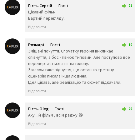
Гість Сергій
Гості
21
💭
🗯️
🕳️
9 лютого 2026 18:04
Цікавий фільм
🥽
👓
🕶️
Вартий перегляду.
🥼
👔
👕
Відповісти
👖
🧣
🧤
🧥
🧦
👗
👘
👙
👚
Розмарі
Гості
10
👛
👜
👝
13 лютого 2026 21:05
Змішані почуття. Спочатку героїня викликає
🎒
👞
🛍️
співчуття, а бос - гівнюк типовий. Але поступово все
перевертається з ніг на голову.
👟
🥾
🥿
Загалом таке відчуття, що останню третину
👠
👡
👢
сценарію писала інша людина.
👑
👒
🎩
Ідея цікава, але реалізацію та сюжет підкачали.
🧢
🎓
⛑️
Відповісти
📿
💄
💍
💎
Тварини та
Гість Oleg
Гості
29
природа
15 лютого 2026 18:43
Аху....й фільм , всім раджу 😁
🐵
🐒
🦍
Відповісти
🐶
🐩
🐕
🐺
🦊
🦝