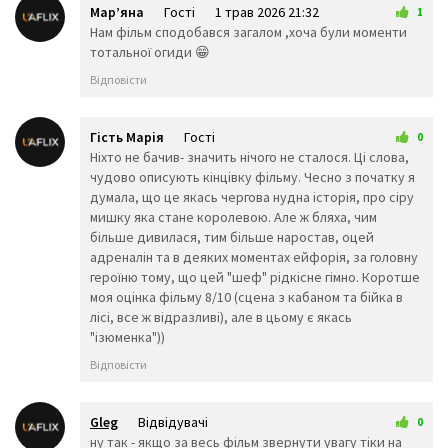
Марʼяна
Гості
1 трав 2026 21:32
📂
📅
🗂️
1
Нам фільм сподобався загалом ,хоча були моменти
📆
🗒️
🗓️
тотальної огиди 😁
📇
📈
📉
Відповісти
📌
📊
📋
📍
📎
🖇️
Гість Марія
Гості
0
📏
📐
✂️
4 трав 2026 16:11
Ніхто не бачив- значить нічого не сталося. Ці слова,
🗃️
🗄️
🗑️
чудово описують кінцівку фільму. Чесно з початку я
думала, що це якась чергова нудна історія, про сіру
🔏
🔒
🔓
мишку яка стане королевою. Але ж бляха, чим
🔐
🔑
🗝️
більше дивилася, тим більше наростав, оцей
🔨
⚒️
адреналін та в деяких моментах ейфорія, за головну
⛏️
героїню тому, що цей "шеф" рідкісне гімно. Коротше
⚔️
🛠️
🗡️
моя оцінка фільму 8/10 (сцена з кабаном та бійка в
🔫
🏹
🛡️
лісі, все ж відразливі), але в цьому є якась
"ізюменка"))
🔧
🔩
⚙️
⚖️
🔗
🗜️
Відповісти
🧰
🧲
⛓️
⚗️
🧪
🧫
Gleg
Відвідувачі
0
🧬
🔬
🔭
7 червня 2026 08:23
ну так - якщо за весь фільм звернути увагу тіки на