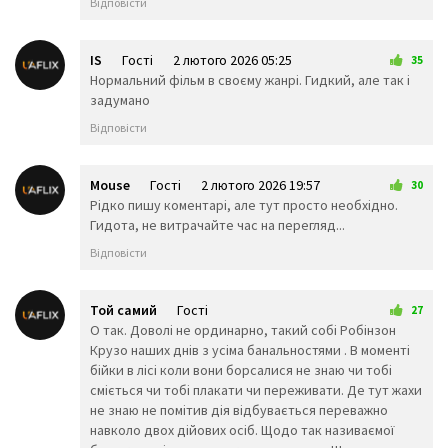
Відповісти
👨‍🎨
👩‍🎨
👨‍✈️
👨‍🚀
👩‍🚀
👩‍✈️
IS
Гості
2 лютого 2026 05:25
👨‍🚒
👩‍🚒
35
👮‍♂️
Нормальний фільм в своєму жанрі. Гидкий, але так і
👮‍♀️
🕵️‍♂️
🕵️‍♀️
задумано
💂‍♂️
💂‍♀️
👷‍♂️
🤴
👸
Відповісти
👷‍♀️
👲
👳‍♂️
👳‍♀️
🧕
🧔
👱‍♂️
Mouse
Гості
2 лютого 2026 19:57
30
👨‍🦰
👩‍🦰
👱‍♀️
Рідко пишу коментарі, але тут просто необхідно.
👨‍🦱
👩‍🦱
👨‍🦲
Гидота, не витрачайте час на перегляд...
👩‍🦲
👨‍🦳
👩‍🦳
Відповісти
🤵
👰
🤰
🤱
👼
🎅
🤶
🦸‍♀️
🦸‍♂️
Той самий
Гості
27
🦹‍♀️
🦹‍♂️
🧙‍♀️
3 лютого 2026 08:40
О так. Доволі не ординарно, такий собі Робінзон
🧙‍♂️
🧚‍♀️
🧚‍♂️
Крузо наших днів з усіма банальностями . В моменті
🧛‍♀️
🧛‍♂️
🧜‍♂️
бійки в лісі коли вони борсалися не знаю чи тобі
🧜‍♀️
🧝‍♂️
🧝‍♀️
сміється чи тобі плакати чи переживати. Де тут жахи
🧞‍♂️
🧞‍♀️
🧟‍♂️
не знаю не помітив дія відбувається переважно
🧟‍♀️
🙍‍♀️
🙍‍♂️
навколо двох дійових осіб. Щодо так називаємої