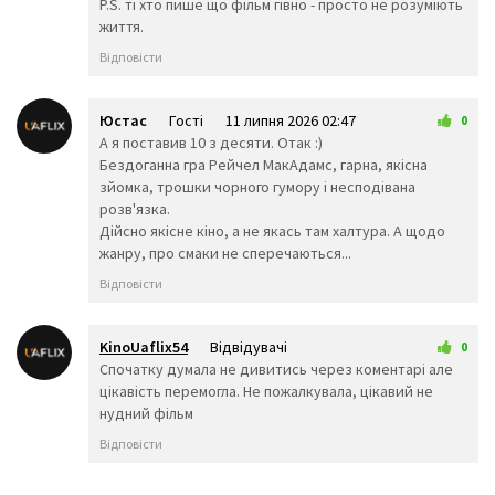
P.S. ті хто пише що фільм гівно - просто не розуміють
життя.
Відповісти
Юстас
Гості
11 липня 2026 02:47
0
А я поставив 10 з десяти. Отак :)
Бездоганна гра Рейчел МакАдамс, гарна, якісна
зйомка, трошки чорного гумору і несподівана
розв'язка.
Дійсно якісне кіно, а не якась там халтура. А щодо
жанру, про смаки не сперечаються...
Відповісти
KinoUaflix54
Відвідувачі
0
3 серпня 2026 01:32
Спочатку думала не дивитись через коментарі але
цікавість перемогла. Не пожалкувала, цікавий не
нудний фільм
Відповісти