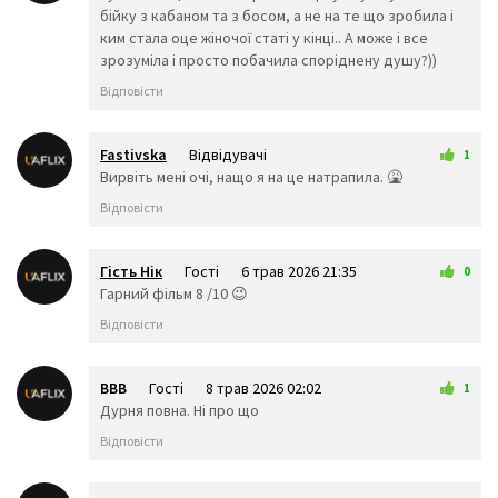
📡
💉
💊
бійку з кабаном та з босом, а не на те що зробила і
🚪
🛏️
🛋️
ким стала оце жіночої статі у кінці.. А може і все
🚽
🚿
🛁
зрозуміла і просто побачила споріднену душу?))
🧴
🧷
🧹
Відповісти
🧺
🧻
🧼
🧽
🧯
🛒
🚬
⚰️
⚱️
Fastivska
Відвідувачі
1
🗿
4 трав 2026 20:19
Вирвіть мені очі, нащо я на це натрапила. 🤮
Символи
Відповісти
🏧
🚮
🚰
♿
🚹
🚺
Гість Нік
Гості
6 трав 2026 21:35
0
🚻
🚾
🚼
Гарний фільм 8 /10 😉
🛂
🛃
🛄
Відповісти
🛅
🚸
⚠️
🚫
🚳
⛔
🚯
🚱
ВВВ
Гості
8 трав 2026 02:02
🚭
1
Дурня повна. Ні про що
🚷
📵
🔞
☢️
☣️
⬆️
Відповісти
↗️
↘️
➡️