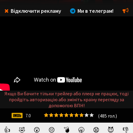
Відключити рекламу
Ми в телеграм!
Якщо Ви бачите тільки трейлер або плеєр не працює, тоді
пройдіть авторизацію або змініть країну перегляду за
допомогою ВПН!
(
485
гол.)
7.0
👍
🤣
😲
😔
💣
🥱
😧
😈
👎