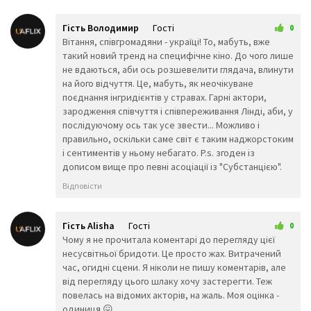
Ⓜ️
🆕
🆖
🅾️
🆗
🅿️
Гість Володимир
Гості
0
🆘
🆙
🆚
31 трав 2026 12:18
Вітання, співгромадяни - україці! То, мабуть, вже
такий новий тренд на специфічне кіно. До чого лише
🈁
🈂️
🈷️
не вдаються, аби ось розшевелити глядача, влинути
🈶️
🈯
🉐️
на його відчуття. Це, мабуть, як неочікуване
🈹️
🈚
🈲️
поєднання інгридієнтів у стравах. Гарні актори,
🉑️
🈸️
🈴️
зародження співчуття і співпереживання Лінді, аби, у
㊗️
㊙️
🈳
послідуючому ось так усе звести... Можливо і
▪️
правильно, оскільки саме світ є таким наджорстоким
🈺️
🈵️
і сентиментів у ньому небагато. P.s. згоден із
▫️
◻️
◼️
дописом вище про певні асоціації із "Субстанцією".
◽
◾
⬛
Відповісти
🔶
🔷
⬜
🔸
🔹
🔺
🔻
💠
🔘
Гість Alisha
Гості
0
🔲
🔳
⚪
10 червня 2026 00:41
Чому я не прочитала коментарі до перегляду цієї
несусвітньої бридоти. Це просто жах. Витрачений
🔴
🔵
⚫
час, огидні сцени. Я ніколи не пишу коментарів, але
Прапори
від перегляду цього шлаку хочу застерегти. Теж
повелась на відомих акторів, на жаль. Моя оцінка -
🏁
🚩
🏴
одиниця 😖