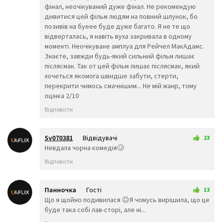
🥳
🥴
🥺
фінал, неочікуваний дуже фінал. Не рекомендую
🤥
🤫
🤭
дивитися цей фільм людям на повний шлунок, бо
🧐
🤓
😈
позивів на буеее буде дуже багато. Я не те що
👿
🤡
👹
відверталась, я навіть вуха закривала в одному
👺
💀
☠️
моменті. Неочікуване амплуа для Рейчел МакАдамс.
Знаєте, завжди будь-який сильний фільм лишає
👻
👾
👽
післясмак. Так от цей фільм лишає післясмак, який
🤖
💩
😺
хочеться якомога швидше забути, стерти,
😸
😹
😻
перекрити чимось смачнішим... Не мій жанр, тому
😼
😽
🙀
оцінка 2/10
😿
😾
🙈
Відповісти
🙉
🙊
👶
🧒
👦
👧
🧑
👨
👩
Sv070381
Відвідувачі
23
🧓
👴
👵
1 лютого 2026 19:45
Невдала чорна комедія🥴
👨‍🎓
👨‍⚕️
👩‍⚕️
👩‍🎓
👨‍🏫
👩‍🏫
Відповісти
👨‍🌾
👨‍⚖️
👩‍⚖️
👩‍🌾
👨‍🍳
👩‍🍳
Панночка
Гості
13
👨‍🔧
👩‍🔧
👨‍🏭
2 лютого 2026 00:44
Що я щойно подивилася 😐Я чомусь вирішила, що це
👩‍🏭
👨‍💼
👩‍💼
буде така собі лав-сторі, але ні...
👨‍🔬
👩‍🔬
👨‍💻
👩‍💻
👨‍🎤
👩‍🎤