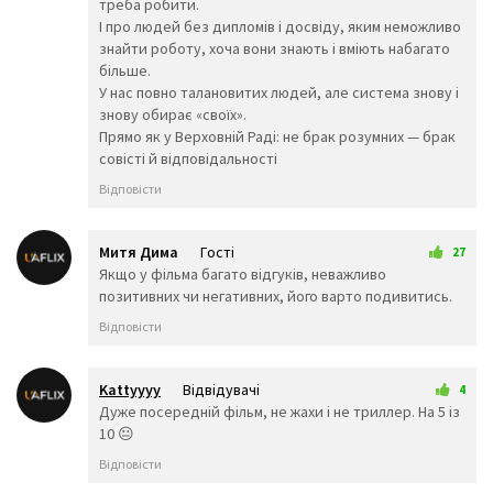
треба робити.
🏎️
🏍️
🤸‍♂️
І про людей без дипломів і досвіду, яким неможливо
знайти роботу, хоча вони знають і вміють набагато
🤸‍♀️
🤼‍♂️
🤼‍♀️
більше.
🤽‍♂️
🤽‍♀️
🤾‍♂️
У нас повно талановитих людей, але система знову і
🤾‍♀️
🤹‍♂️
🤹‍♀️
знову обирає «своїх».
👫
👬
👭
Прямо як у Верховній Раді: не брак розумних — брак
👩‍❤️‍💋‍👨
👨‍❤️‍💋‍👨
👩‍❤️‍💋‍👩
совісті й відповідальності
👩‍❤️‍👨
👨‍❤️‍👨
👩‍❤️‍👩
Відповісти
👨‍👩‍👦
👨‍👩‍👧
👨‍👩‍👧
👨‍👩‍👦‍👦
👨‍👩‍👧‍👧
👨‍👨‍
👨‍👨‍👧
👨‍👨‍👧‍👦
👨‍👨‍👦
Митя Дима
Гості
27
👨‍👨‍👧‍👧
👩‍👩‍👦
👩‍👩‍
7 лютого 2026 16:28
Якщо у фільма багато відгуків, неважливо
👩‍👩‍👧‍👦
👩‍👩‍👦‍👦
👩‍👩‍👧
позитивних чи негативних, його варто подивитись.
👨‍👦
👨‍👦‍👦
👨‍👧
👨‍👧‍👦
👨‍👧‍👧
👩‍👦
Відповісти
👩‍👦‍👦
👩‍👧
👩‍👧‍
👩‍👧‍👧
🤳
💪
Kattyyyy
Відвідувачі
🦵
🦶
4
👈
8 лютого 2026 05:07
Дуже посередній фільм, не жахи і не триллер. На 5 із
👉
☝️
👆
10 😐
🖕
👇
✌️
Відповісти
🤞
🖖
🤘