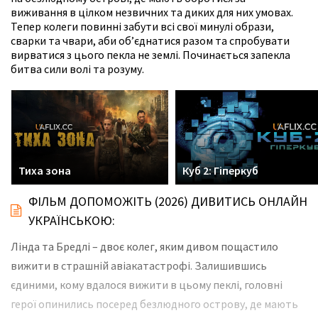
виживання в цілком незвичних та диких для них умовах.
Тепер колеги повинні забути всі свої минулі образи,
сварки та чвари, аби об’єднатися разом та спробувати
вирватися з цього пекла не землі. Починається запекла
битва сили волі та розуму.
Тиха зона
Куб 2: Гіперкуб
ФІЛЬМ ДОПОМОЖІТЬ (2026) ДИВИТИСЬ ОНЛАЙН
УКРАЇНСЬКОЮ:
Лінда та Бредлі – двоє колег, яким дивом пощастило
вижити в страшній авіакатастрофі. Залишившись
єдиними, кому вдалося вижити в цьому пеклі, головні
герої опинились посеред безлюдного острову, де мають