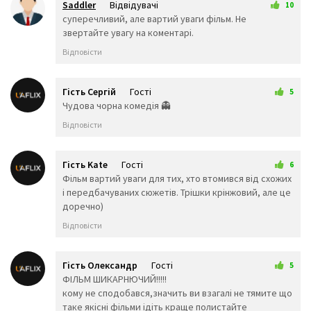
Saddler
Відвідувачі
10
🌃
🌄
🏙️
31 березня 2026 20:52
суперечливий, але вартий уваги фільм. Не
🌅
🌆
🌇
звертайте увагу на коментарі.
🌉
🌌
♨️
Відповісти
🎠
🎡
🎢
💈
🎪
🚂
🚃
🚄
🚅
Гість Сергій
Гості
5
🚆
🚈
🚇
1 квітня 2026 01:39
Чудова чорна комедія 👻
🚉
🚊
🚝
Відповісти
🚞
🚋
🚌
🚎
🚐
🚍
Гість Kate
Гості
🚒
🚓
6
🚑
1 квітня 2026 02:15
Фільм вартий уваги для тих, хто втомився від схожих
🚕
🚖
🚔
і передбачуваних сюжетів. Трішки крінжовий, але це
🚗
🚙
🚘
доречно)
🚚
🚛
🚜
Відповісти
🛴
🚲
🛹
🛵
🚏
🛣️
Гість Олександр
Гості
5
🛤️
🛢️
2 квітня 2026 20:50
ФІЛЬМ ШИКАРНЮЧИЙ!!!!!
⛽
кому не сподобався,значить ви взагалі не тямите що
🚨
🚥
🚦
таке якісні фільми ідіть краще полистайте