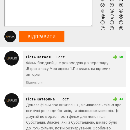
😗
😙
😚
якої опиняється запекла боротьба сили волі та людського
☺️
🙂
🤗
розуму. Чи вдасться нещасним Лінді та Бредлі, життя яких
🤩
🤔
🤨
висить на волосині від неминучого, зрештою зібратися з
😐
😑
😶
🙄
😏
😣
силами, зробивши все можливе для того, щоб вибратися
😥
😮
🤐
живими з цього пекла на землі, залишається тільки
ВІДПРАВИТИ
😯
😪
😫
чекати. Дивитись новий фільм компанії Нетфлікс
😴
😌
😛
😜
😝
🤤
Допоможіть (2026) українською онлайн, абсолютно
Гість Наталя
Гості
😒
😓
😔
60
безкоштовно та у високій якості!
31 січня 2026 21:13
Фільм бридкий , не рекомедую до перегляду
😕
🙃
🤑
.Втрата часу.Моя оцінка 1.Повелась на відомих
😲
☹️
🙁
акторів..
😖
😞
😟
😤
😢
😭
Відповісти
😦
😧
😨
😩
🤯
😬
😰
😱
🥵
Гість Катерина
Гості
43
🥶
😳
🤪
1 лютого 2026 17:11
Думала фільм про виживання, а виявилось фільм про
😵
😡
😠
психічні розлади ботанів, та зіпсованих мажорів. Це
🤬
😷
🤒
другий по мерзенності фільм для мене після
🤕
🤢
🤮
Субстанції. Власне, як і з Субстанцією, цікаво було
🤧
😇
🤠
до 75% фільму, потім розчарування. Особливо