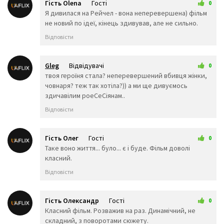
↙️
⬇️
⬅️
Гість Olena
Гості
0
11 трав 2026 17:24
Я дивилася на Рейчел - вона неперевершена) фільм
↖️
↕️
↔️
не новий по ідеї, кінець здивував, але не сильно.
↩️
↪️
⤴️
⤵️
🔄
🔃
Відповісти
🔙
🔚
🔛
🔜
🔝
🛐
Gleg
Відвідувачі
0
⚛️
✡️
🕉️
7 червня 2026 08:27
твоя героїня стала? неперевершений вбивця жінки,
☸️
☯️
✝️
човнаря? теж так хотіла?)) а ми ще дивуємось
☦️
☪️
☮️
здичавілим роеСеСіянам..
🕎
🔯
♊
Відповісти
♋
♌
♍
♎
♏
⛎
Гість Олег
Гості
0
🔀
🔁
🔂
12 трав 2026 21:18
Таке воно життя... було... є і буде. Фільм доволі
▶️
⏩
⏭️
класний.
⏯️
◀️
⏪
Відповісти
🔼
⏫
⏮️
🔽
⏬
⏸️
Гість Олександр
Гості
0
⏹️
⏺️
⏏️
15 трав 2026 22:25
Класний фільм. Розважив на раз. Динамічний, не
🎦
🔅
🔆
складний, з поворотами сюжету.