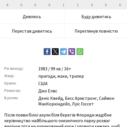
4
0
0
0
1
1
0
0
0
Дивлюсь
Буду дивитись
Перестав дивитись
Переглянув повністю
Рік виходу:
1983
/ 99 хв / 16+
Жанр:
пригоди
,
жахи
,
трилер
Країна:
США
Режисер:
Джо Елвс
В ролях:
Деніс Квейд
,
Бесс Армстронг
,
Саймон
МакКоркіндейл
,
Луїс Госсет
Після появи білої акули біля берегів Флориди жадібне
керівництво найбільшого океанічного парку розваг
вирішує піти на ризикований крок і зловити хижака, щоб