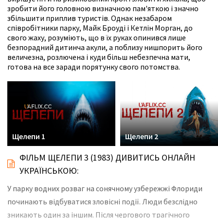
зробити його головною визначною пам'яткою і значно
збільшити приплив туристів. Однак незабаром
співробітники парку, Майк Броуді і Кетлін Морган, до
свого жаху, розуміють, що в їх руках опинився лише
безпорадний дитинча акули, а поблизу нишпорить його
величезна, розлючена і куди більш небезпечна мати,
готова на все заради порятунку свого потомства.
Щелепи 1
Щелепи 2
ФІЛЬМ ЩЕЛЕПИ 3 (1983) ДИВИТИСЬ ОНЛАЙН
УКРАЇНСЬКОЮ:
У парку водних розваг на сонячному узбережжі Флориди
починають відбуватися зловісні події. Люди безслідно
зникають один за іншим. Після чергового трагічного