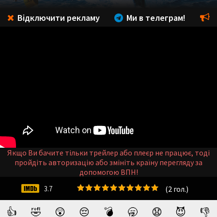
Відключити рекламу
Ми в телеграм!
Якщо Ви бачите тільки трейлер або плеєр не працює, тоді
пройдіть авторизацію або змініть країну перегляду за
допомогою ВПН!
(
2
гол.)
3.7
👍
🤣
😲
😔
💣
🥱
😧
😈
👎