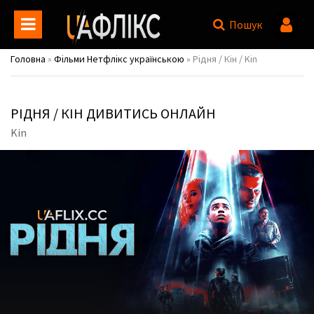
Пошук
Головна
»
Фільми Нетфлікс українською
» Рідня / Кін / Kin
РІДНЯ / КІН ДИВИТИСЬ ОНЛАЙН
Kin