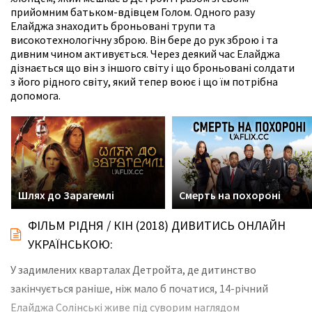
прийомним батьком-вдівцем Голом. Одного разу
Елайджа знаходить броньовані трупи та
високотехнологічну зброю. Він бере до рук зброю і та
дивним чином активується. Через деякий час Елайджа
дізнається що він з іншого світу і що броньовані солдати
з його рідного світу, який тепер воює і що їм потрібна
допомога.
Шлях до Зарагемлі
Смерть на похороні
ФІЛЬМ РІДНЯ / КІН (2018) ДИВИТИСЬ ОНЛАЙН
УКРАЇНСЬКОЮ:
У задимлених кварталах Детройта, де дитинство
закінчується раніше, ніж мало б початися, 14-річний
Елайджа Солінські живе під суворим наглядом