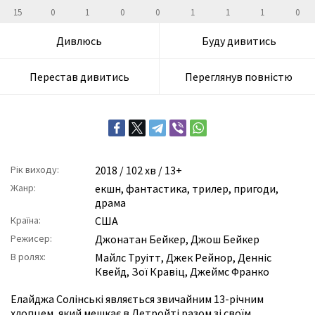
15
0
1
0
0
1
1
1
0
Дивлюсь
Буду дивитись
Перестав дивитись
Переглянув повністю
Рік виходу:
2018
/ 102 хв / 13+
Жанр:
екшн
,
фантастика
,
трилер
,
пригоди
,
драма
Країна:
США
Режисер:
Джонатан Бейкер
,
Джош Бейкер
В ролях:
Майлс Труітт
,
Джек Рейнор
,
Денніс
Квейд
,
Зої Кравіц
,
Джеймс Франко
Елайджа Солінські являється звичайним 13-річним
хлопцем, який мешкає в Детройті разом зі своїм