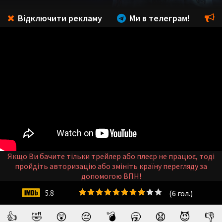
Відключити рекламу
Ми в телеграм!
Якщо Ви бачите тільки трейлер або плеєр не працює, тоді
пройдіть авторизацію або змініть країну перегляду за
допомогою ВПН!
(
6
гол.)
5.8
👍
🤣
😲
😔
💣
🥱
😧
😈
👎