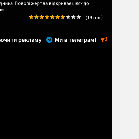
дника. Поволі жертва відкриває шлях до
и.
(
19
гол.)
ючити рекламу
Ми в телеграм!