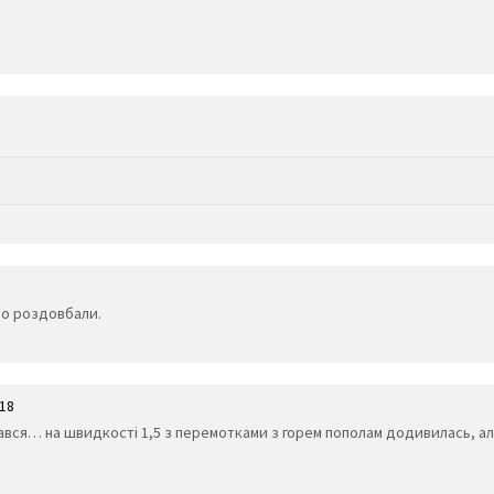
пло роздовбали.
:18
ся… на швидкості 1,5 з перемотками з горем пополам додивилась, але 