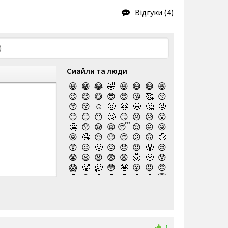
Відгуки (4)
Смайли та люди
😀
😁
😂
🤣
😃
😄
😅
😆
😉
😊
😋
😎
😍
😘
🥰
😗
😙
😚
☺️
🙂
🤗
🤩
🤔
🤨
😐
😑
😶
🙄
😏
😣
😥
😮
🤐
😯
😪
😫
😴
😌
😛
😜
😝
🤤
😒
😓
😔
😕
🙃
🤑
😲
☹️
🙁
😖
😞
😟
😤
😢
😭
😦
😧
😨
😩
🤯
😬
😰
😱
🥵
🥶
😳
🤪
😵
😡
😠
🤬
😷
🤒
🤕
🤢
🤮
🤧
😇
🤠
🥳
🥴
🥺
🤥
🤫
🤭
🧐
🤓
😈
👿
🤡
👹
👺
💀
☠️
👻
👾
🤖
💩
😺
😸
😹
👽
😻
😼
😽
🙀
😿
😾
🙈
🙉
1