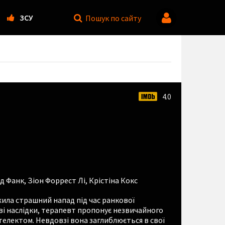
ЗСУ
Пошук
по сайту
4.0
д Фанк
,
Зіон Форрест Лі
,
Крістіна Кокс
ила страшний напад під час ранкової
і наслідки, терапевт пропонує незвичайного
телектом. Невдовзі вона заглиблюється в свої