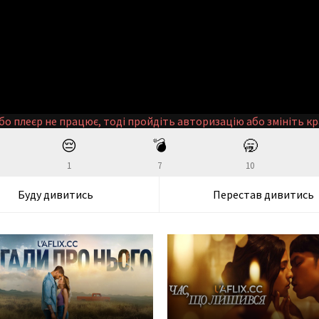
бо плеєр не працює, тоді пройдіть авторизацію або змініть кр
😔
💣
🥱
1
7
10
Буду дивитись
Перестав дивитись