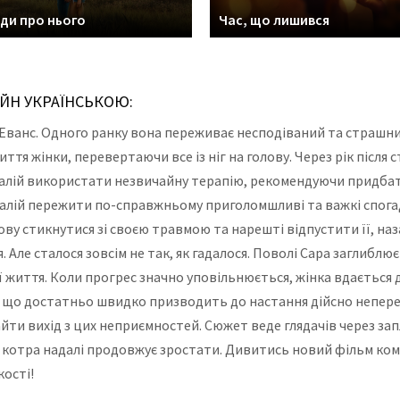
ди про нього
Час, що лишився
АЙН УКРАЇНСЬКОЮ:
ра Еванс. Одного ранку вона переживає несподіваний та страшн
тя жінки, перевертаючи все із ніг на голову. Через рік після
алій використати незвичайну терапію, рекомендуючи придбати
лій пережити по-справжньому приголомшливі та важкі спогад
нову стикнутися зі своєю травмою та нарешті відпустити її, 
Але сталося зовсім не так, як гадалося. Поволі Сара заглиблю
її життя. Коли прогрес значно уповільнюється, жінка вдається
 що достатньо швидко призводить до настання дійсно неперед
йти вихід з цих неприємностей. Сюжет веде глядачів через за
, котра надалі продовжує зростати. Дивитись новий фільм ком
кості!