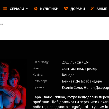
СЕРІАЛИ
МУЛЬТИКИ
ДОРАМИ
АНІМЕ
tus
Рік виходу:
2025
/ 87 хв / 16+
Жанр:
фантастика
,
трилер
Країна:
Канада
Режисер:
Беннет Де Брабандере
В ролях:
Ксенія Соло
,
Нолан Джерар
Сара Еванс – жінка, котра нещодавно переж
пробіжки. Щоб допомогти пережити жахлив
робота, передового андроїда зі штучним ін