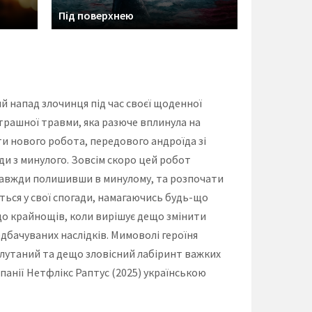
Під поверхнею
ий напад злочинця під час своєї щоденної
 страшної травми, яка разюче вплинула на
 нового робота, передового андроїда зі
и з минулого. Зовсім скоро цей робот
назавжди полишивши в минулому, та розпочати
ється у свої спогади, намагаючись будь-що
 до крайнощів, коли вирішує дещо змінити
бачуваних наслідків. Мимоволі героїня
плутаний та дещо зловісний лабіринт важких
панії Нетфлікс Раптус (2025) українською