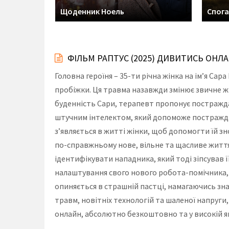
Щоденник Ноель
Спога
ФІЛЬМ РАПТУС (2025) ДИВИТИСЬ ОНЛ
Головна героїня – 35-ти річна жінка на ім’я Са
пробіжки. Ця травма назавжди змінює звичне жит
буденність Сари, терапевт пропонує постражд
штучним інтелектом, який допоможе постражда
з’являється в житті жінки, щоб допомогти їй з
по-справжньому нове, вільне та щасливе життя. 
ідентифікувати нападника, який тоді зіпсував 
налаштування свого нового робота-помічника,
опиняється в страшній пастці, намагаючись зна
травм, новітніх технологій та шаленої напруги
онлайн, абсолютно безкоштовно та у високій я