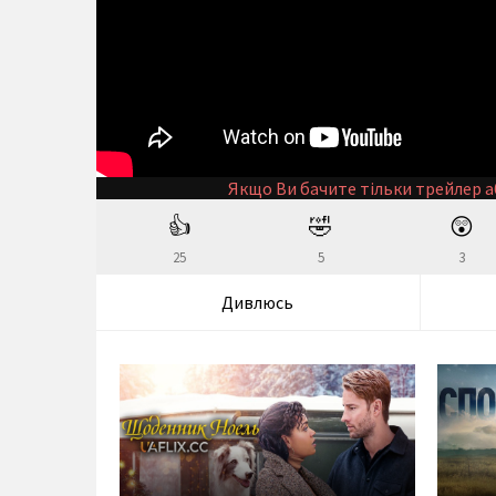
Якщо Ви бачите тільки трейлер а
👍
🤣
😲
25
5
3
Дивлюсь