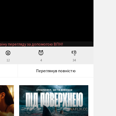
аїну перегляду за допомогою ВПН!
😧
😈
👎
12
4
34
Переглянув повністю