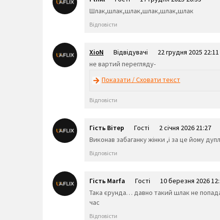
Шлак,шлак,шлак,шлак,шлак,шлак
Відповісти
XioN
Відвідувачі
22 грудня 2025 22:11
не вартий перегляду-
Показати / Сховати текст
Відповісти
Гість Вітер
Гості
2 січня 2026 21:27
Виконав забаганку жінки ,і за це йому ду
Відповісти
Гість Marfa
Гості
10 березня 2026 12
Така єрунда… давно такий шлак не попадав
час
Відповісти