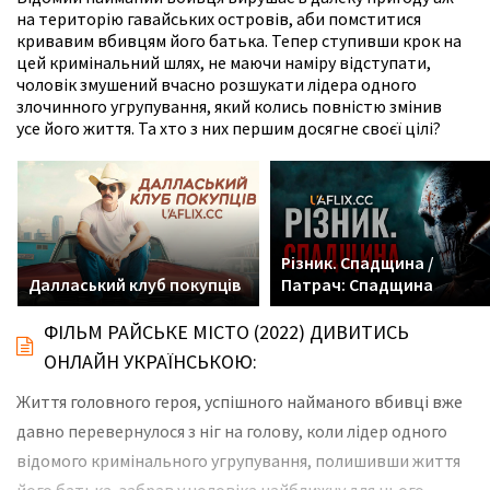
на територію гавайських островів, аби помститися
кривавим вбивцям його батька. Тепер ступивши крок на
цей кримінальний шлях, не маючи наміру відступати,
чоловік змушений вчасно розшукати лідера одного
злочинного угрупування, який колись повністю змінив
усе його життя. Та хто з них першим досягне своєї цілі?
Різник. Спадщина /
Далласький клуб покупців
Патрач: Спадщина
ФІЛЬМ РАЙСЬКЕ МІСТО (2022) ДИВИТИСЬ
ОНЛАЙН УКРАЇНСЬКОЮ:
Життя головного героя, успішного найманого вбивці вже
давно перевернулося з ніг на голову, коли лідер одного
відомого кримінального угрупування, полишивши життя