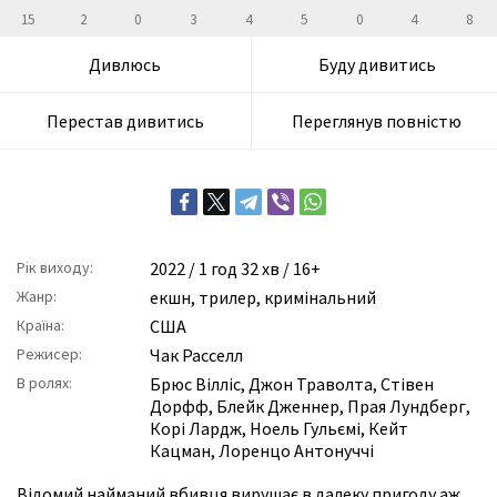
15
2
0
3
4
5
0
4
8
Дивлюсь
Буду дивитись
Перестав дивитись
Переглянув повністю
Рік виходу:
2022
/ 1 год 32 хв / 16+
Жанр:
екшн
,
трилер
,
кримінальний
Країна:
США
Режисер:
Чак Расселл
В ролях:
Брюс Вілліс
,
Джон Траволта
,
Стівен
Дорфф
,
Блейк Дженнер
,
Прая Лундберг
,
Корі Лардж
,
Ноель Гульємі
,
Кейт
Кацман
,
Лоренцо Антонуччі
Відомий найманий вбивця вирушає в далеку пригоду аж