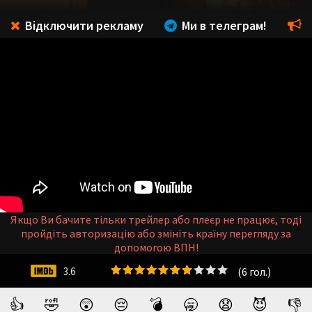
Відключити рекламу
Ми в телеграм!
Якщо Ви бачите тільки трейлер або плеєр не працює, тоді
пройдіть авторизацію або змініть країну перегляду за
допомогою ВПН!
(
6
гол.)
3.6
👍
🤣
😲
😔
💣
🥱
😧
😈
👎