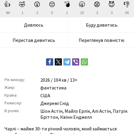
👍
🤣
😲
😔
💣
🥱
😧
😈
👎
44
1
2
5
1
10
3
3
34
Дивлюсь
Буду дивитись
Перестав дивитись
Переглянув повністю
Рік виходу:
2026
/ 104 хв / 13+
Жанр:
фантастика
Країна:
США
Режисер:
Джеремі Снід
В ролях:
Шон Астін
,
Майлз Ерлік
,
Алі Астін
,
Патрік
Бріттон
,
Квінн Енджелл
Чарлі – майже 30-ти річний чоловік, який займається