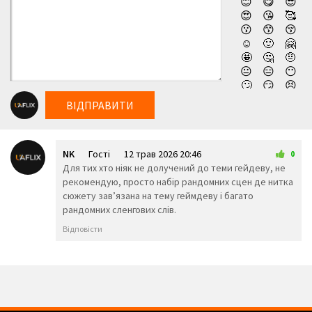
😊
😋
😎
переживаючи про наслідки, герой поволі поринає у
😍
😘
🥰
😗
😙
😚
справжній вир хаосу, який вривається в його звичне
☺️
🙂
🤗
життя. То чи вдасться героєві вирватися з часової пастки,
🤩
🤔
🤨
в яку він мимоволі потрапив, залишається тільки чекати.
😐
😑
😶
🙄
😏
😣
Дивитись новий фільм компанії Нетфлікс Питання часу /
😥
😮
🤐
Справа часу (2026) українською онлайн, абсолютно
ВІДПРАВИТИ
😯
😪
😫
безкоштовно та у високій якості!
😴
😌
😛
😜
😝
🤤
NK
Гості
12 трав 2026 20:46
😒
😓
😔
0
Для тих хто ніяк не долучений до теми гейдеву, не
😕
🙃
🤑
рекомендую, просто набір рандомних сцен де нитка
😲
☹️
🙁
сюжету завʼязана на тему геймдеву і багато
😖
😞
😟
рандомних сленгових слів.
😤
😢
😭
😦
😧
😨
Відповісти
😩
🤯
😬
😰
😱
🥵
🥶
😳
🤪
😵
😡
😠
🤬
😷
🤒
🤕
🤢
🤮