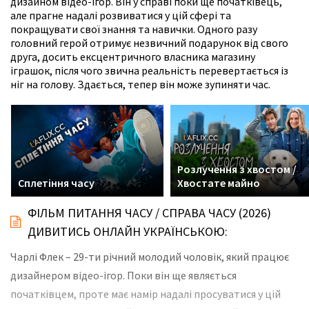
дизайном відео-ігор. Він у справі поки ще початківець,
але прагне надалі розвиватися у цій сфері та
покращувати свої знання та навички. Одного разу
головний герой отримує незвичний подарунок від свого
друга, досить ексцентричного власника магазину
іграшок, після чого звична реальність перевертається із
ніг на голову. Здається, тепер він може зупиняти час.
Розлучення з хвостом /
Сплетіння часу
Хвостате майно
ФІЛЬМ ПИТАННЯ ЧАСУ / СПРАВА ЧАСУ (2026)
ДИВИТИСЬ ОНЛАЙН УКРАЇНСЬКОЮ:
Чарлі Флек – 29-ти річний молодий чоловік, який працює
дизайнером відео-ігор. Поки він ще являється
початківцем, проте має намір надалі просуватися у цій