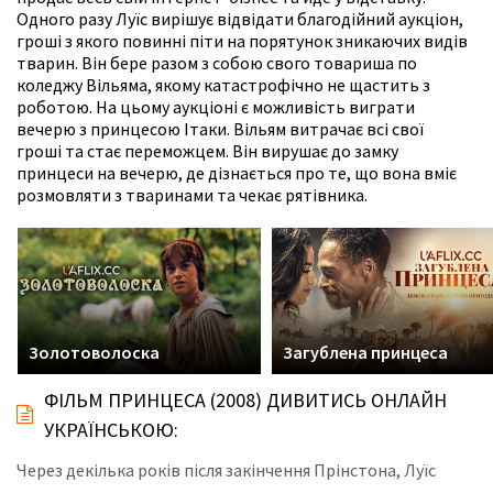
Одного разу Луїс вирішує відвідати благодійний аукціон,
гроші з якого повинні піти на порятунок зникаючих видів
тварин. Він бере разом з собою свого товариша по
коледжу Вільяма, якому катастрофічно не щастить з
роботою. На цьому аукціоні є можливість виграти
вечерю з принцесою Ітаки. Вільям витрачає всі свої
гроші та стає переможцем. Він вирушає до замку
принцеси на вечерю, де дізнається про те, що вона вміє
розмовляти з тваринами та чекає рятівника.
Золотоволоска
Загублена принцеса
ФІЛЬМ ПРИНЦЕСА (2008) ДИВИТИСЬ ОНЛАЙН
УКРАЇНСЬКОЮ:
Через декілька років після закінчення Прінстона, Луїс