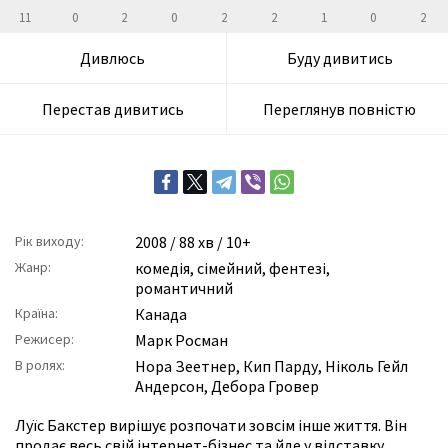
11
0
2
0
2
2
1
0
2
Дивлюсь
Буду дивитись
Перестав дивитись
Переглянув повністю
Рік виходу:
2008
/ 88 хв / 10+
Жанр:
комедія
,
сімейний
,
фентезі
,
романтичний
Країна:
Канада
Режисер:
Марк Росман
В ролях:
Нора Зеетнер
,
Кип Парду
,
Ніколь Гейл
Андерсон
,
Дебора Гровер
Луїс Бакстер вирішує розпочати зовсім інше життя. Він
продає весь свій інтернет-бізнес та йде у відставку.