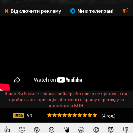
Відключити рекламу
Ми в телеграм!
Якщо Ви бачите тільки трейлер або плеєр не працює, тоді
пройдіть авторизацію або змініть країну перегляду за
допомогою ВПН!
(
4
гол.)
5.3
👍
🤣
😲
😔
💣
🥱
😧
😈
👎