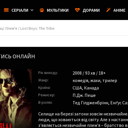
СЕРІАЛИ
МУЛЬТИКИ
ДОРАМИ
АНІМЕ
і: Плем'я / Lost Boys: The Tribe
ИТИСЬ ОНЛАЙН
Рік виходу:
2008
/ 93 хв / 18+
Жанр:
комедія
,
жахи
,
трилер
Країна:
США, Канада
Режисер:
П.Дж. Пеше
В ролях:
Тед Гілдженбрінк
,
Енґус С
Селище на березі затоки зовсім незвичайне.
люди, що ховаються від світу. Але з настанн
з'являється незвичайне плем'я – братство в