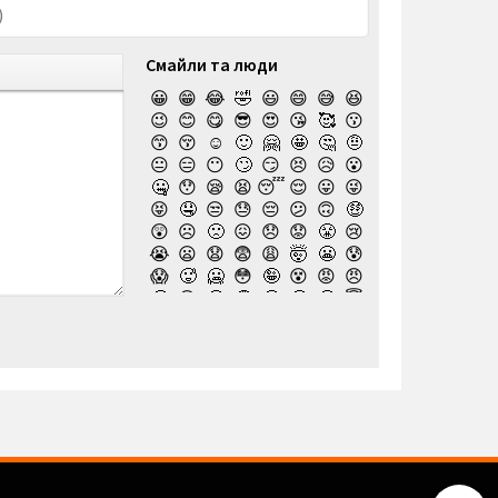
Смайли та люди
😀
😁
😂
🤣
😃
😄
😅
😆
😉
😊
😋
😎
😍
😘
🥰
😗
😙
😚
☺️
🙂
🤗
🤩
🤔
🤨
😐
😑
😶
🙄
😏
😣
😥
😮
🤐
😯
😪
😫
😴
😌
😛
😜
😝
🤤
😒
😓
😔
😕
🙃
🤑
😲
☹️
🙁
😖
😞
😟
😤
😢
😭
😦
😧
😨
😩
🤯
😬
😰
😱
🥵
🥶
😳
🤪
😵
😡
😠
🤬
😷
🤒
🤕
🤢
🤮
🤧
😇
🤠
🥳
🥴
🥺
🤥
🤫
🤭
🧐
🤓
😈
👿
🤡
👹
👺
💀
☠️
👻
👾
🤖
💩
😺
😸
😹
👽
😻
😼
😽
🙀
😿
😾
🙈
🙉
🙊
👶
🧒
👦
👧
🧑
👨
👩
🧓
👴
👵
👨‍🎓
👩‍🎓
👨‍🏫
👨‍⚕️
👩‍⚕️
👩‍🏫
👨‍🌾
👩‍🌾
👨‍🍳
👩‍🍳
👨‍🔧
👨‍⚖️
👩‍⚖️
👩‍🔧
👨‍🏭
👩‍🏭
👨‍💼
👩‍💼
👨‍🔬
👩‍🔬
👨‍💻