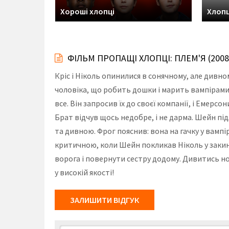
Хороші хлопці
Хлопц
ФІЛЬМ ПРОПАЩІ ХЛОПЦІ: ПЛЕМ'Я (20
Кріс і Ніколь опинилися в сонячному, але дивно
чоловіка, що робить дошки і марить вампірами.
все. Він запросив їх до своєї компанії, і Емерс
Брат відчув щось недобре, і не дарма. Шейн під
та дивною. Фрог пояснив: вона на гачку у вампі
критичною, коли Шейн покликав Ніколь у закину
ворога і повернути сестру додому. Дивитись н
у високій якості!
ЗАЛИШИТИ ВІДГУК