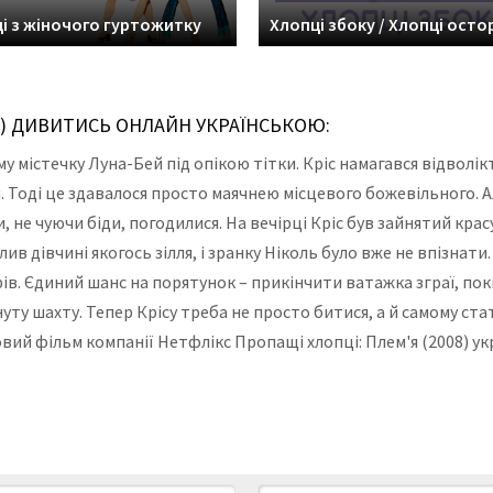
і з жіночого гуртожитку
Хлопці збоку / Хлопці осто
08) ДИВИТИСЬ ОНЛАЙН УКРАЇНСЬКОЮ:
му містечку Луна-Бей під опікою тітки. Кріс намагався відволік
 Тоді це здавалося просто маячнею місцевого божевільного. А
они, не чуючи біди, погодилися. На вечірці Кріс був зайнятий к
лив дівчині якогось зілля, і зранку Ніколь було вже не впізна
рів. Єдиний шанс на порятунок – прикінчити ватажка зграї, по
ту шахту. Тепер Крісу треба не просто битися, а й самому ст
овий фільм компанії Нетфлікс Пропащі хлопці: Плем'я (2008) 