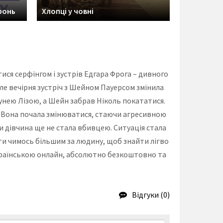
ронь
Хлопці у човні
тися серфінгом і зустрів Едгара Фрога – дивного
ле вечірня зустріч з Шейном Пауерсом змінила
расунею Лізою, а Шейн забрав Ніколь покататися.
ти. Вона почала змінюватися, стаючи агресивною
ки дівчина ще не стала вбивцею. Ситуація стала
ати чимось більшим за людину, щоб знайти лігво
українською онлайн, абсолютно безкоштовно та
Відгуки (0)