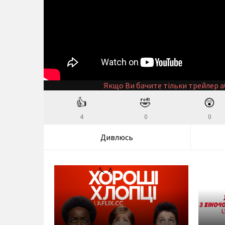
Якщо Ви бачите тільки трейлер а
👍
🤣
😲
4
0
0
Дивлюсь