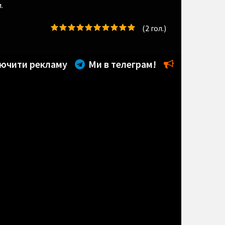
.
(
2
гол.)
ючити рекламу
Ми в телеграм!