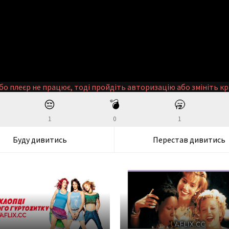
бо плеєр не працює, тоді пройдіть авторизацію або змініть кр
😔
💣
🥱
1
0
1
Буду дивитись
Перестав дивитись