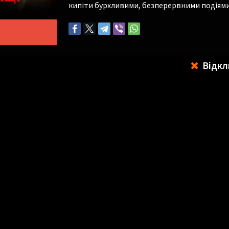
кипіти бурхливими, безперервними подіями
Відкл