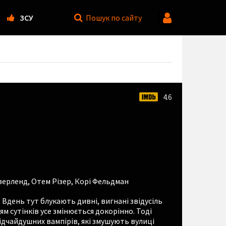
ЗСУ
Пошук
по сайту
4.6
азерленд
,
Отем Різер
,
Корі Фельдман
 Вдень тут блукають дивні, вигнані звідусіль
ям сутінків усе змінюється докорінно. Тоді
ідчайдушних вампірів, які змушують вулиці