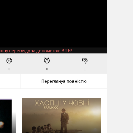
аїну перегляду за допомогою ВПН!
😧
😈
👎
0
0
1
Переглянув повністю