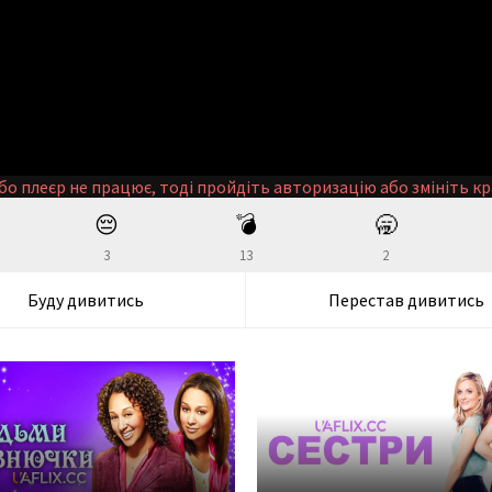
бо плеєр не працює, тоді пройдіть авторизацію або змініть кр
😔
💣
🥱
3
13
2
Буду дивитись
Перестав дивитись