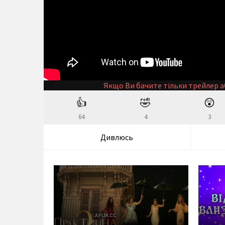
Якщо Ви бачите тільки трейлер а
👍
🤣
😲
64
4
3
Дивлюсь