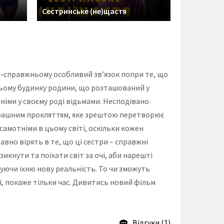
Сестринське (не)щастя
по-справжньому особливий зв’язок попри те, що
вньому будинку родини, що розташований у
нніми у своєму роді відьмами. Несподівано
трашним прокляттям, яке зрештою перетворює
амотніми в цьому світі, оскільки кожен
авно вірять в те, що ці сестри – справжні
икнути та поїхати світ за очі, аби нарешті
уючи їхню нову реальність. То чи зможуть
і, покаже тільки час. Дивитись новий фільм
Відгуки (1)