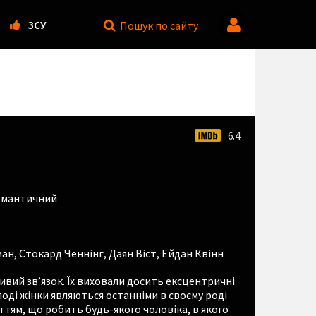
ЗСУ
Пошук
по сайту
6.4
омантичний
ман
,
Стокард Ченнінг
,
Даян Віст
,
Ейдан Квінн
ливий зв’язок. Їх виховали досить ексцентричні
лоді жінки являються останніми в своєму роді
тям, що робить будь-якого чоловіка, в якого