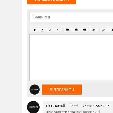
ВІДПРАВИТИ
Гість Natali
Гості
26 трав 2026 13:21
Пiду саджати лаванду i розмарин:)