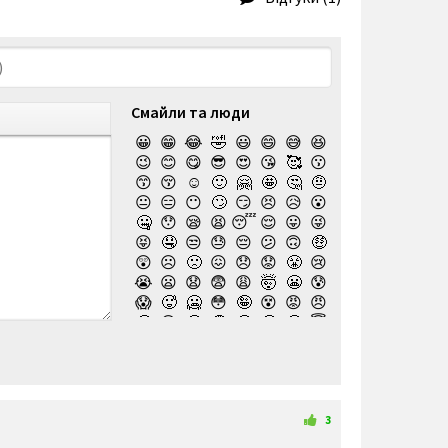
Смайли та люди
😀
😁
😂
🤣
😃
😄
😅
😆
😉
😊
😋
😎
😍
😘
🥰
😗
😙
😚
☺️
🙂
🤗
🤩
🤔
🤨
😐
😑
😶
🙄
😏
😣
😥
😮
🤐
😯
😪
😫
😴
😌
😛
😜
😝
🤤
😒
😓
😔
😕
🙃
🤑
😲
☹️
🙁
😖
😞
😟
😤
😢
😭
😦
😧
😨
😩
🤯
😬
😰
😱
🥵
🥶
😳
🤪
😵
😡
😠
🤬
😷
🤒
🤕
🤢
🤮
🤧
😇
🤠
🥳
🥴
🥺
🤥
🤫
🤭
🧐
🤓
😈
👿
🤡
👹
👺
💀
☠️
👻
👾
🤖
💩
😺
😸
😹
👽
😻
😼
😽
🙀
😿
😾
🙈
🙉
3
🙊
👶
🧒
👦
👧
🧑
👨
👩