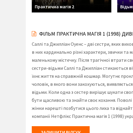
Практична магія 2
Відьм
ФІЛЬМ ПРАКТИЧНА МАГІЯ 1 (1998) Д
Саллі та Джилліан Оуенс – дві сестри, яких ви
в них кардинально різні характери, звички та 
маленькому містечку. Після трагічної втрати св
сестри-відьми Саллі та Джилліан стикаються 
їхнє життя на справжній кошмар. Могутнє прок
чоловік, в якого вони закохуються, виявляється
відьми. Коли одна з сестер вирішує шукати свог
бути щасливою та знайти своє кохання. Поволі 
жінки нарешті позбутися цього лиха та віднайт
компанії Нетфлікс Практична магія 1 (1998) ук
ЗАЛИШИТИ ВІДГУК