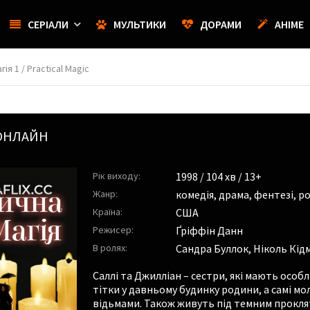
СЕРІАЛИ
МУЛЬТИКИ
ДОРАМИ
АНІМЕ
ія 1 / Practical Magic
 ОНЛАЙН
Рік виходу:
1998
/ 104 хв / 13+
Жанр:
комедія
,
драма
,
фентезі
,
р
Країна:
США
Режисер:
Ґріффін Данн
В ролях:
Сандра Буллок
,
Ніколь Кід
Саллі та Джилліан – сестри, які мають особ
тітки у давньому будинку родини, а самі мо
відьмами. Також живуть під темним проклят