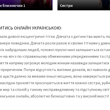
и близнючки 1
Сестри
ИВИТИСЬ ОНЛАЙН УКРАЇНСЬКОЮ:
ховали доволі ексцентричні тітки. Дівчата з дитинства мають 
манери поведінки. Дівчата росли разом зі своїми тітками у да
оїх найрідніших людей, головні героїні нині залишаються оста
віч-на-віч з по-справжньому обмеженими упередженнями та с
ляття напряму загрожує молодим жінкам назавжди залишитися с
 приреченим. Попри відсутність вагомих доказів, всі навколо д
о щастя далеко за межами їхньої місцини, вона наважується риз
наслідки прокляття просочуються в життя кожної сестри, руйн
и мир та спокій у такому несправедливому та підступному світ
раїнською онлайн, абсолютно безкоштовно та у високій якості!