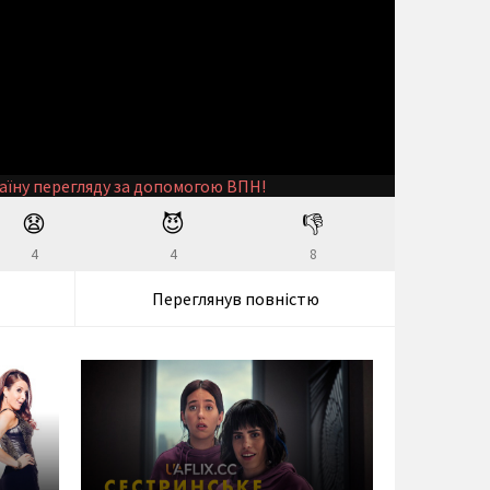
аїну перегляду за допомогою ВПН!
😧
😈
👎
4
4
8
Переглянув повністю