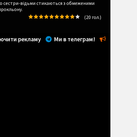
но сестри-відьми стикаються з обмеженими
прокльону.
(
20
гол.)
ючити рекламу
Ми в телеграм!