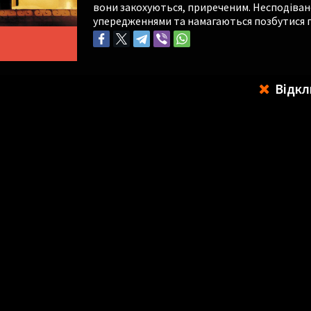
вони закохуються, приреченим. Несподіва
упередженнями та намагаються позбутися 
Відкл