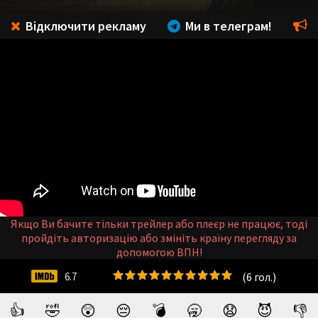
Відключити рекламу
Ми в телеграм!
Якщо Ви бачите тільки трейлер або плеєр не працює, тоді
пройдіть авторизацію або змініть країну перегляду за
допомогою ВПН!
(
6
гол.)
6.7
👍
🤣
😲
😔
💣
🥱
😧
😈
👎