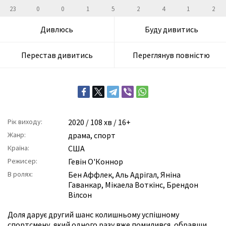
23
0
0
1
5
2
4
1
2
Дивлюсь
Буду дивитись
Перестав дивитись
Переглянув повністю
Рік виходу:
2020
/ 108 хв / 16+
Жанр:
драма
,
спорт
Країна:
США
Режисер:
Гевін О'Коннор
В ролях:
Бен Аффлек
,
Аль Адрігал
,
Яніна
Гаванкар
,
Мікаела Воткінс
,
Брендон
Вілсон
Доля дарує другий шанс колишньому успішному
спортсмену, який одного разу вже помилився, обравши