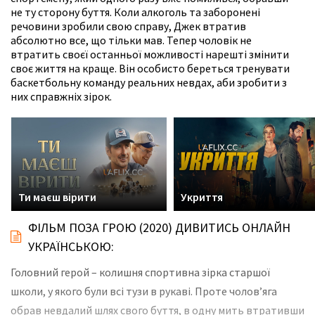
не ту сторону буття. Коли алкоголь та заборонені
речовини зробили свою справу, Джек втратив
абсолютно все, що тільки мав. Тепер чоловік не
втратить своєї останньої можливості нарешті змінити
своє життя на краще. Він особисто береться тренувати
баскетбольну команду реальних невдах, аби зробити з
них справжніх зірок.
Ти маєш вірити
Укриття
ФІЛЬМ ПОЗА ГРОЮ (2020) ДИВИТИСЬ ОНЛАЙН
УКРАЇНСЬКОЮ:
Головний герой – колишня спортивна зірка старшої
школи, у якого були всі тузи в рукаві. Проте чолов’яга
обрав невдалий шлях свого буття, в одну мить втративши