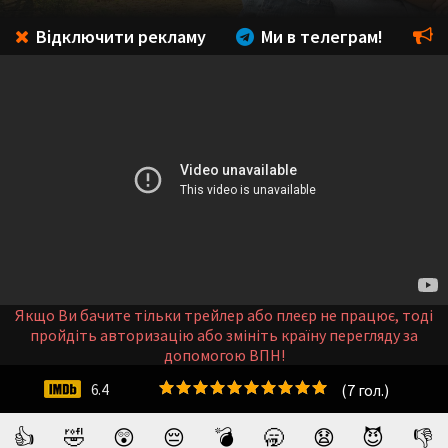
Відключити рекламу
Ми в телеграм!
Якщо Ви бачите тільки трейлер або плеєр не працює, тоді
пройдіть авторизацію або змініть країну перегляду за
допомогою ВПН!
(
7
гол.)
6.4
👍
🤣
😲
😔
💣
🥱
😧
😈
👎