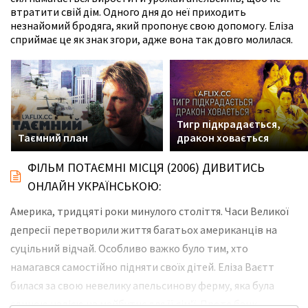
втратити свій дім. Одного дня до неї приходить
незнайомий бродяга, який пропонує свою допомогу. Еліза
сприймає це як знак згори, адже вона так довго молилася.
Тигр підкрадається,
Таємний план
дракон ховається
ФІЛЬМ ПОТАЄМНІ МІСЦЯ (2006) ДИВИТИСЬ
ОНЛАЙН УКРАЇНСЬКОЮ:
Америка, тридцяті роки минулого століття. Часи Великої
депресії перетворили життя багатьох американців на
суцільний відчай. Особливо важко було тим, хто
намагався самостійно підняти своїх дітей. Еліза Ваєтт
билася за свою невелику апельсинову ферму, яка була
єдиною надією на майбутнє для її сім’ї. Проте банк,