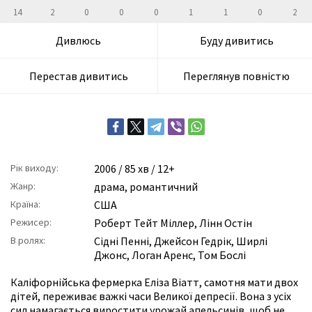
14
2
0
0
0
1
1
0
2
Дивлюсь
Буду дивитись
Перестав дивитись
Переглянув повністю
Рік виходу:
2006
/ 85 хв / 12+
Жанр:
драма
,
романтичний
Країна:
США
Режисер:
Роберт Тейт Міллер
,
Лінн Остін
В ролях:
Сідні Пенні
,
Джейсон Гедрік
,
Ширлі
Джонс
,
Логан Аренс
,
Том Бослі
Каліфорнійська фермерка Еліза Віатт, самотня мати двох
дітей, переживає важкі часи Великої депресії. Вона з усіх
сил намагається виростити урожай апельсинів, щоб не