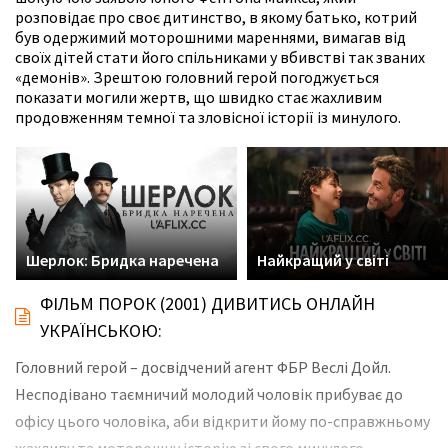
розповідає про своє дитинство, в якому батько, котрий
був одержимий моторошними мареннями, вимагав від
своїх дітей стати його спільниками у вбивстві так званих
«демонів». Зрештою головний герой погоджується
показати могили жертв, що швидко стає жахливим
продовженням темної та зловісної історії із минулого.
Шерлок: Бридка наречена
Найкращий у світі
ФІЛЬМ ПОРОК (2001) ДИВИТИСЬ ОНЛАЙН
УКРАЇНСЬКОЮ:
Головний герой – досвідчений агент ФБР Веслі Дойл.
Несподівано таємничий молодий чоловік прибуває до
офісу цього чоловіка, аби відкрити йому по-справжньому