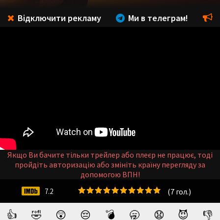
Відключити рекламу
Ми в телеграм!
Якщо Ви бачите тільки трейлер або плеєр не працює, тоді
пройдіть авторизацію або змініть країну перегляду за
допомогою ВПН!
(
7
гол.)
7.2
👍
🤣
😲
😔
💣
🥱
😧
😈
👎