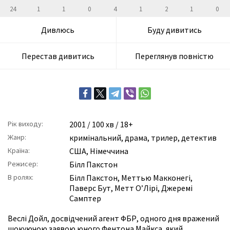
24
1
1
0
4
1
2
1
0
Дивлюсь
Буду дивитись
Перестав дивитись
Переглянув повністю
Рік виходу:
2001
/ 100 хв / 18+
Жанр:
кримінальний
,
драма
,
трилер
,
детектив
Країна:
США, Німеччина
Режисер:
Білл Пакстон
В ролях:
Білл Пакстон
,
Меттью Макконегі
,
Паверс Бут
,
Метт О’Лірі
,
Джеремі
Самптер
Веслі Дойл, досвідчений агент ФБР, одного дня вражений
шокуючою заявою юного Фентона Майкса, який