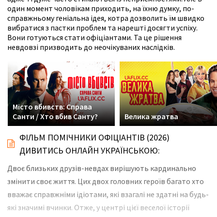
один момент чоловікам приходить, на їхню думку, по-
справжньому геніальна ідея, котра дозволить їм швидко
вибратися з пастки проблем та нарешті досягти успіху.
Вони готуються стати офіціантами. Та це рішення
невдовзі призводить до неочікуваних наслідків.
Місто вбивств: Справа
Санти / Хто вбив Санту?
Велика жратва
ФІЛЬМ ПОМІЧНИКИ ОФІЦІАНТІВ (2026)
ДИВИТИСЬ ОНЛАЙН УКРАЇНСЬКОЮ:
Двоє близьких друзів-невдах вирішують кардинально
змінити своє життя. Цих двох головних героїв багато хто
вважає справжніми ідіотами, які взагалі не здатні на будь-
які значимі вчинки. Отже, у центрі цієї веселої історії