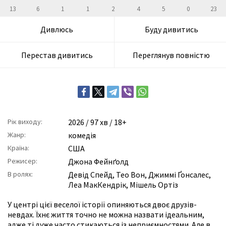
13
6
1
1
2
4
5
0
23
Дивлюсь
Буду дивитись
Перестав дивитись
Переглянув повністю
Рік виходу:
2026
/ 97 хв / 18+
Жанр:
комедія
Країна:
США
Режисер:
Джона Фейнґолд
В ролях:
Девід Спейд
,
Тео Вон
,
Джиммі Ґонсалес
,
Леа МакКендрік
,
Мішель Ортіз
У центрі цієї веселої історії опиняються двоє друзів-
невдах. Їхнє життя точно не можна назвати ідеальним,
адже ті дуже часто стикаються із неприємностями. Але в