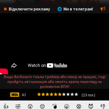
Відключити рекламу
Ми в телеграм!
Якщо Ви бачите тільки трейлер або плеєр не працює, тоді
пройдіть авторизацію або змініть країну перегляду за
допомогою ВПН!
(
13
гол.)
4.3
👍
🤣
😲
😔
💣
🥱
😧
😈
👎